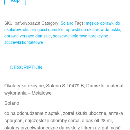
SKU:
baf599b3a23f
Category:
Solano
Tags:
męskie oprawki do
okularów
,
okulary gucci damskie
,
oprawki do okularów damskie
,
oprawki versace damskie
,
soczewki kolorowe korekcyjne
,
soczewki kontaktowe
DESCRIPTION
Okulary korekcyjne, Solano S 10479 B, Damskie, materiał
wykonania – Metalowe
Solano
co na odchudzanie z apteki, zotral skutki uboczne, аптека
вроцлав, najczęstsze choroby serca, olbas oil 28 ml,
okulary przeciwsłoneczne damskie z filtrem uv, gaf maść