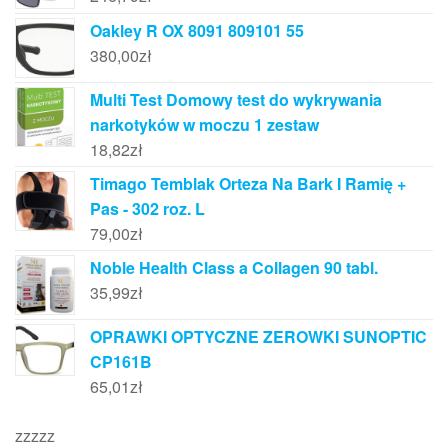
Oakley R OX 8091 809101 55
380,00
zł
Multi Test Domowy test do wykrywania
narkotyków w moczu 1 zestaw
18,82
zł
Timago Temblak Orteza Na Bark I Ramię +
Pas - 302 roz. L
79,00
zł
Noble Health Class a Collagen 90 tabl.
35,99
zł
OPRAWKI OPTYCZNE ZEROWKI SUNOPTIC
CP161B
65,01
zł
zzzzz