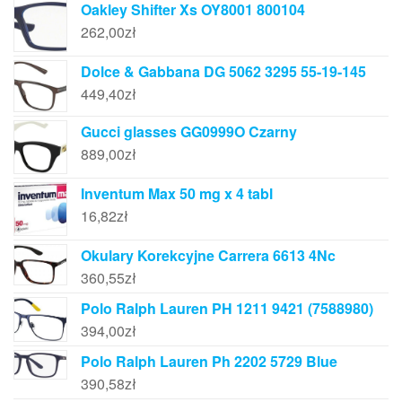
Oakley Shifter Xs OY8001 800104
262,00
zł
Dolce & Gabbana DG 5062 3295 55-19-145
449,40
zł
Gucci glasses GG0999O Czarny
889,00
zł
Inventum Max 50 mg x 4 tabl
16,82
zł
Okulary Korekcyjne Carrera 6613 4Nc
360,55
zł
Polo Ralph Lauren PH 1211 9421 (7588980)
394,00
zł
Polo Ralph Lauren Ph 2202 5729 Blue
390,58
zł