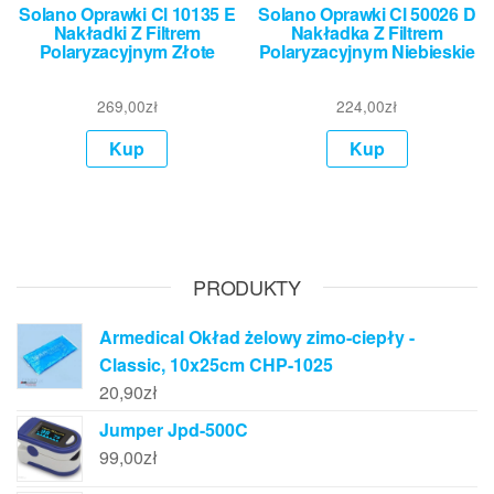
Solano Oprawki Cl 10135 E
Solano Oprawki Cl 50026 D
Nakładki Z Filtrem
Nakładka Z Filtrem
Polaryzacyjnym Złote
Polaryzacyjnym Niebieskie
269,00
zł
224,00
zł
Kup
Kup
PRODUKTY
Armedical Okład żelowy zimo-ciepły -
Classic, 10x25cm CHP-1025
20,90
zł
Jumper Jpd-500C
99,00
zł