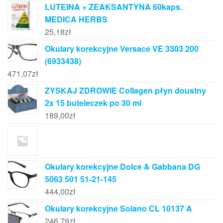
LUTEINA + ZEAKSANTYNA 60kaps.
MEDICA HERBS
25,18
zł
Okulary korekcyjne Versace VE 3303 200
(6933438)
471,07
zł
ZYSKAJ ZDROWIE Collagen płyn doustny
2x 15 buteleczek po 30 ml
189,00
zł
Okulary korekcyjne Dolce & Gabbana DG
5063 501 51-21-145
444,00
zł
Okulary korekcyjne Solano CL 10137 A
246,79
zł