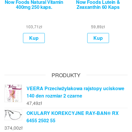
Now Foods Natural Vitamin
Now Foods Lutein &
400mg 250 kaps.
Zeaxanthin 60 Kaps
103,71
zł
59,89
zł
Kup
Kup
PRODUKTY
VEERA Przeciwżylakowa rajstopy uciskowe
140 den rozmiar 2 czarne
47,49
zł
OKULARY KOREKCYJNE RAY-BAN® RX
6455 2502 55
374,00
zł