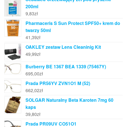
200ml
9,83
zł
Pharmaceris S Sun Protect SPF50+ krem do
twarzy 50ml
41,39
zł
OAKLEY zestaw Lens Cleaninig Kit
49,99
zł
Burberry BE 1367 BEA 1339 (75467Y)
695,00
zł
Prada PR56YV ZVN1O1 M (52)
662,02
zł
SOLGAR Naturalny Beta Karoten 7mg 60
kaps
39,80
zł
Prada PR09UV CO51O1