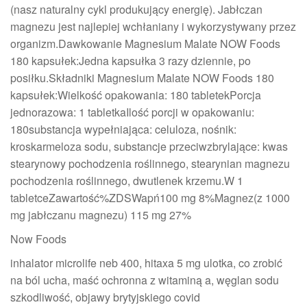
(nasz naturalny cykl produkujący energię). Jabłczan
magnezu jest najlepiej wchłaniany i wykorzystywany przez
organizm.Dawkowanie Magnesium Malate NOW Foods
180 kapsułek:Jedna kapsułka 3 razy dziennie, po
posiłku.Składniki Magnesium Malate NOW Foods 180
kapsułek:Wielkość opakowania: 180 tabletekPorcja
jednorazowa: 1 tabletkaIlość porcji w opakowaniu:
180substancja wypełniająca: celuloza, nośnik:
kroskarmeloza sodu, substancje przeciwzbrylające: kwas
stearynowy pochodzenia roślinnego, stearynian magnezu
pochodzenia roślinnego, dwutlenek krzemu.W 1
tabletceZawartość%ZDSWapń100 mg 8%Magnez(z 1000
mg jabłczanu magnezu) 115 mg 27%
Now Foods
inhalator microlife neb 400, hitaxa 5 mg ulotka, co zrobić
na ból ucha, maść ochronna z witaminą a, węglan sodu
szkodliwość, objawy brytyjskiego covid