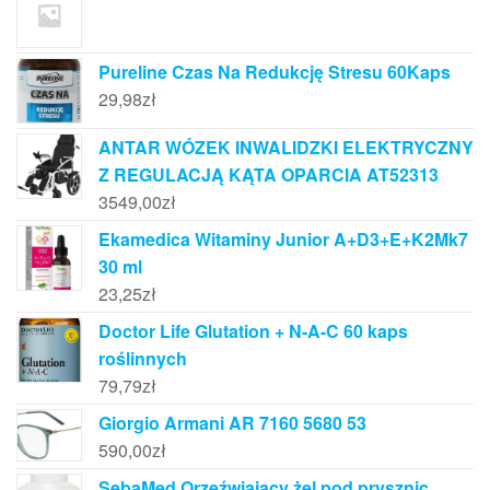
Pureline Czas Na Redukcję Stresu 60Kaps
29,98
zł
ANTAR WÓZEK INWALIDZKI ELEKTRYCZNY
Z REGULACJĄ KĄTA OPARCIA AT52313
3549,00
zł
Ekamedica Witaminy Junior A+D3+E+K2Mk7
30 ml
23,25
zł
Doctor Life Glutation + N-A-C 60 kaps
roślinnych
79,79
zł
Giorgio Armani AR 7160 5680 53
590,00
zł
SebaMed Orzeźwiający żel pod prysznic