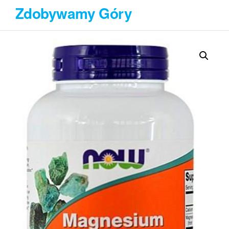
Przejdź
Zdobywamy Góry
do
treści