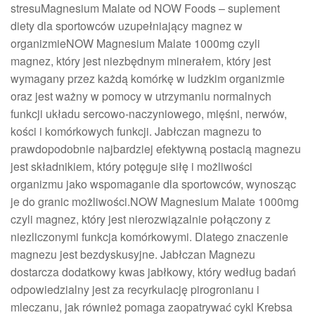
stresuMagnesium Malate od NOW Foods – suplement
diety dla sportowców uzupełniający magnez w
organizmieNOW Magnesium Malate 1000mg czyli
magnez, który jest niezbędnym minerałem, który jest
wymagany przez każdą komórkę w ludzkim organizmie
oraz jest ważny w pomocy w utrzymaniu normalnych
funkcji układu sercowo-naczyniowego, mięśni, nerwów,
kości i komórkowych funkcji. Jabłczan magnezu to
prawdopodobnie najbardziej efektywną postacią magnezu
jest składnikiem, który potęguje siłę i możliwości
organizmu jako wspomaganie dla sportowców, wynosząc
je do granic możliwości.NOW Magnesium Malate 1000mg
czyli magnez, który jest nierozwiązalnie połączony z
niezliczonymi funkcja komórkowymi. Dlatego znaczenie
magnezu jest bezdyskusyjne. Jabłczan Magnezu
dostarcza dodatkowy kwas jabłkowy, który według badań
odpowiedzialny jest za recyrkulację pirogronianu i
mleczanu, jak również pomaga zaopatrywać cykl Krebsa