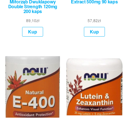
Miłorząb Dwuklapowy
Extract 500mg 90 kaps
Double Strength 120mg
200 kaps
89,10
zł
57,82
zł
Kup
Kup