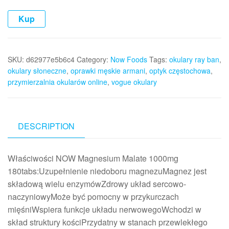
Kup
SKU:
d62977e5b6c4
Category:
Now Foods
Tags:
okulary ray ban
,
okulary słoneczne
,
oprawki męskie armani
,
optyk częstochowa
,
przymierzalnia okularów online
,
vogue okulary
DESCRIPTION
Właściwości NOW Magnesium Malate 1000mg
180tabs:Uzupełnienie niedoboru magnezuMagnez jest
składową wielu enzymówZdrowy układ sercowo-
naczyniowyMoże być pomocny w przykurczach
mięśniWspiera funkcje układu nerwowegoWchodzi w
skład struktury kościPrzydatny w stanach przewlekłego