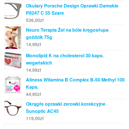
Okulary Porsche Design Oprawki Damskie
P8247 C 55 Szare
536,00
zł
Neuro Terapia Żel na bóle kręgosłupa
goździk 75g
14,99
zł
Monolipid K na cholesterol 30 kaps.
wegańskich
14,99
zł
Aliness Witamina B Complex B-50 Methyl 100
Kaps.
44,90
zł
Okrągłe oprawki zerowki korekcyjne
Sunoptic AC45
119,00
zł