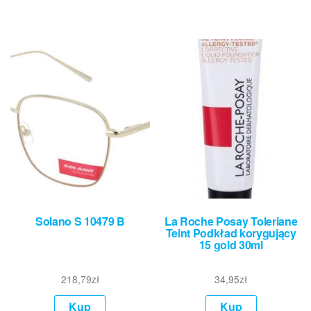
Solano S 10479 B
La Roche Posay Toleriane
Teint Podkład korygujący
15 gold 30ml
218,79
zł
34,95
zł
Kup
Kup