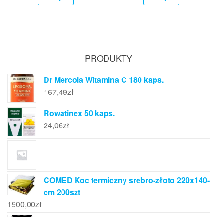
PRODUKTY
Dr Mercola Witamina C 180 kaps.
167,49
zł
Rowatinex 50 kaps.
24,06
zł
COMED Koc termiczny srebro-złoto 220x140-
cm 200szt
1900,00
zł