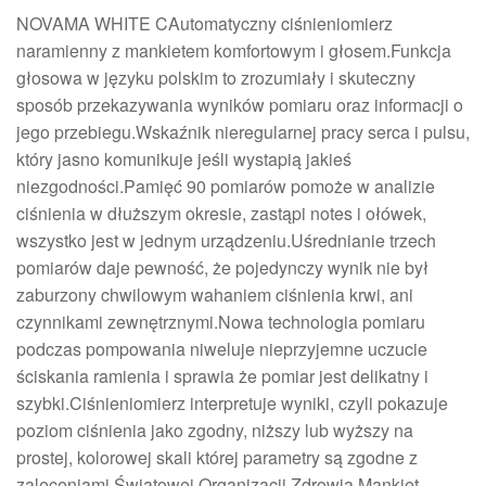
NOVAMA WHITE CAutomatyczny ciśnieniomierz
naramienny z mankietem komfortowym i głosem.Funkcja
głosowa w języku polskim to zrozumiały i skuteczny
sposób przekazywania wyników pomiaru oraz informacji o
jego przebiegu.Wskaźnik nieregularnej pracy serca i pulsu,
który jasno komunikuje jeśli wystapią jakieś
niezgodności.Pamięć 90 pomiarów pomoże w analizie
ciśnienia w dłuższym okresie, zastąpi notes i ołówek,
wszystko jest w jednym urządzeniu.Uśrednianie trzech
pomiarów daje pewność, że pojedynczy wynik nie był
zaburzony chwilowym wahaniem ciśnienia krwi, ani
czynnikami zewnętrznymi.Nowa technologia pomiaru
podczas pompowania niweluje nieprzyjemne uczucie
ściskania ramienia i sprawia że pomiar jest delikatny i
szybki.Ciśnieniomierz interpretuje wyniki, czyli pokazuje
poziom ciśnienia jako zgodny, niższy lub wyższy na
prostej, kolorowej skali której parametry są zgodne z
zaleceniami Światowej Organizacji Zdrowia.Mankiet