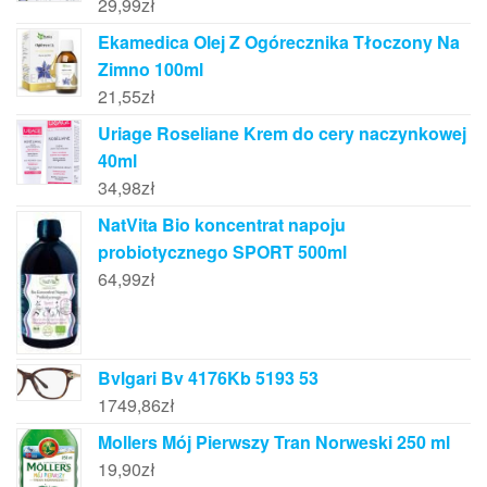
29,99
zł
Ekamedica Olej Z Ogórecznika Tłoczony Na
Zimno 100ml
21,55
zł
Uriage Roseliane Krem do cery naczynkowej
40ml
34,98
zł
NatVita Bio koncentrat napoju
probiotycznego SPORT 500ml
64,99
zł
Bvlgari Bv 4176Kb 5193 53
1749,86
zł
Mollers Mój Pierwszy Tran Norweski 250 ml
19,90
zł