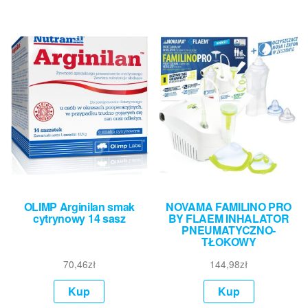
OLIMP Arginilan smak
NOVAMA FAMILINO PRO
cytrynowy 14 sasz
BY FLAEM INHALATOR
PNEUMATYCZNO-
TŁOKOWY
70,46
zł
144,98
zł
Kup
Kup