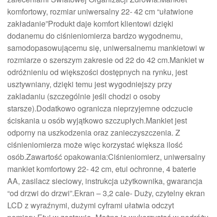
komfortowy, rozmiar uniwersalny 22- 42 cm “ułatwione
zakładanie”Produkt daje komfort klientowi dzięki
dodanemu do ciśnieniomierza bardzo wygodnemu,
samodopasowującemu się, uniwersalnemu mankietowi w
rozmiarze o szerszym zakresie od 22 do 42 cm.Mankiet w
odróżnieniu od większości dostępnych na rynku, jest
usztywniany, dzięki temu jest wygodniejszy przy
zakladaniu (szczególnie jeśli chodzi o osoby
starsze).Dodatkowo ogranicza nieprzyjemne odczucie
ściskania u osób wyjątkowo szczupłych.Mankiet jest
odporny na uszkodzenia oraz zanieczyszczenia. Z
ciśnieniomierza może więc korzystać większa ilość
osób.Zawartość opakowania:Ciśnieniomierz, uniwersalny
mankiet komfortowy 22- 42 cm, etui ochronne, 4 baterie
AA, zasilacz sieciowy, instrukcja użytkownika, gwarancja
“od drzwi do drzwi”.Ekran – 3,2 cale- Duży, czytelny ekran
LCD z wyraźnymi, dużymi cyframi ułatwia odczyt