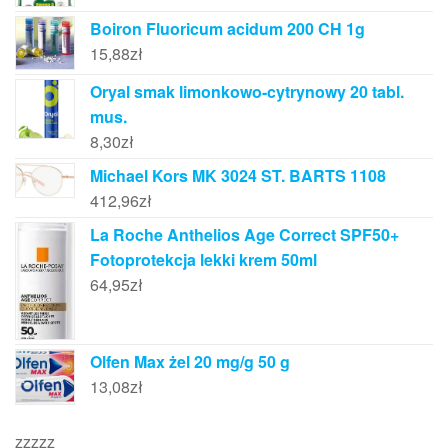
Boiron Fluoricum acidum 200 CH 1g
15,88
zł
Oryal smak limonkowo-cytrynowy 20 tabl.
mus.
8,30
zł
Michael Kors MK 3024 ST. BARTS 1108
412,96
zł
La Roche Anthelios Age Correct SPF50+
Fotoprotekcja lekki krem 50ml
64,95
zł
Olfen Max żel 20 mg/g 50 g
13,08
zł
zzzzz