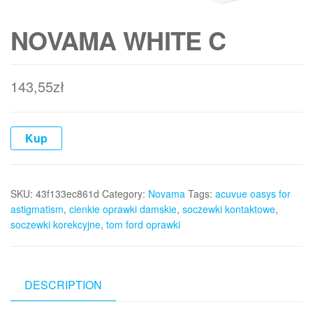
NOVAMA WHITE C
143,55
zł
Kup
SKU:
43f133ec861d
Category:
Novama
Tags:
acuvue oasys for
astigmatism
,
cienkie oprawki damskie
,
soczewki kontaktowe
,
soczewki korekcyjne
,
tom ford oprawki
DESCRIPTION