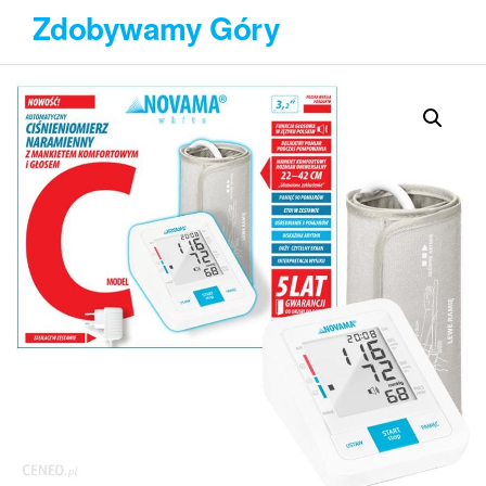
Przejdź
Zdobywamy Góry
do
treści