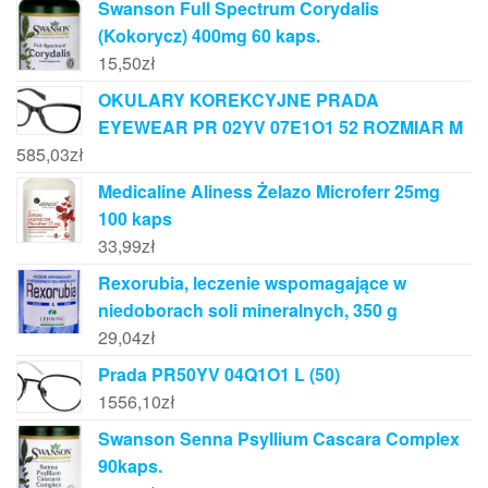
Swanson Full Spectrum Corydalis
(Kokorycz) 400mg 60 kaps.
15,50
zł
OKULARY KOREKCYJNE PRADA
EYEWEAR PR 02YV 07E1O1 52 ROZMIAR M
585,03
zł
Medicaline Aliness Żelazo Microferr 25mg
100 kaps
33,99
zł
Rexorubia, leczenie wspomagające w
niedoborach soli mineralnych, 350 g
29,04
zł
Prada PR50YV 04Q1O1 L (50)
1556,10
zł
Swanson Senna Psyllium Cascara Complex
90kaps.