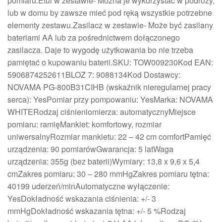
pomiaru.Etui w zestawie- Można je wykorzystać w podróży,
lub w domu by zawsze mieć pod ręką wszystkie potrzebne
elementy zestawu.Zasilacz w zestawie- Może być zasilany
bateriami AA lub za pośrednictwem dołączonego
zasilacza. Daje to wygodę użytkowania bo nie trzeba
pamiętać o kupowaniu baterii.SKU: TOW009230Kod EAN:
5906874252611BLOZ 7: 9088134Kod Dostawcy:
NOVAMA PG-800B31CIHB (wskaźnik nieregularnej pracy
serca): YesPomiar przy pompowaniu: YesMarka: NOVAMA
WHITERodzaj ciśnieniomierza: automatycznyMiejsce
pomiaru: ramięMankiet: komfortowy, rozmiar
uniwersalnyRozmiar mankietu: 22 – 42 cm comfortPamięć
urządzenia: 90 pomiarówGwarancja: 5 latWaga
urządzenia: 355g (bez baterii)Wymiary: 13,8 x 9,6 x 5,4
cmZakres pomiaru: 30 – 280 mmHgZakres pomiaru tętna:
40199 uderzeń/minAutomatyczne wyłączenie:
YesDokładność wskazania ciśnienia: +/- 3
mmHgDokładność wskazania tętna: +/- 5 %Rodzaj