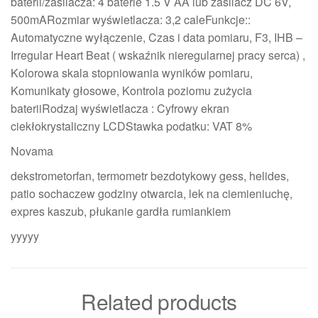
baterii/zasilacza: 4 baterie 1.5 V AA lub zasilacz DC 6V,
500mARozmiar wyświetlacza: 3,2 caleFunkcje::
Automatyczne wyłączenie, Czas i data pomiaru, F3, IHB –
Irregular Heart Beat ( wskaźnik nieregularnej pracy serca) ,
Kolorowa skala stopniowania wyników pomiaru,
Komunikaty głosowe, Kontrola poziomu zużycia
bateriiRodzaj wyświetlacza : Cyfrowy ekran
ciekłokrystaliczny LCDStawka podatku: VAT 8%
Novama
dekstrometorfan, termometr bezdotykowy gess, helides,
patio sochaczew godziny otwarcia, lek na ciemieniuchę,
expres kaszub, płukanie gardła rumiankiem
yyyyy
Related products