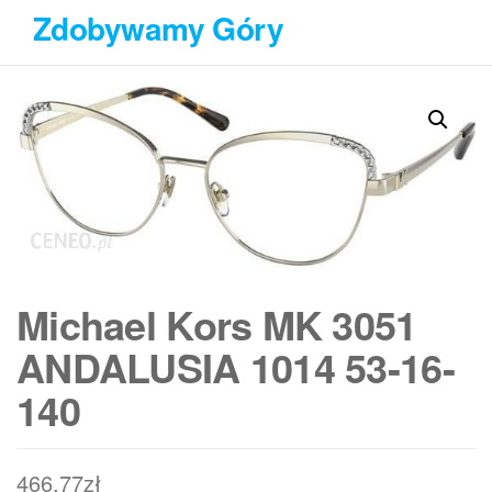
Przejdź
Zdobywamy Góry
do
treści
Michael Kors MK 3051
ANDALUSIA 1014 53-16-
140
466,77
zł