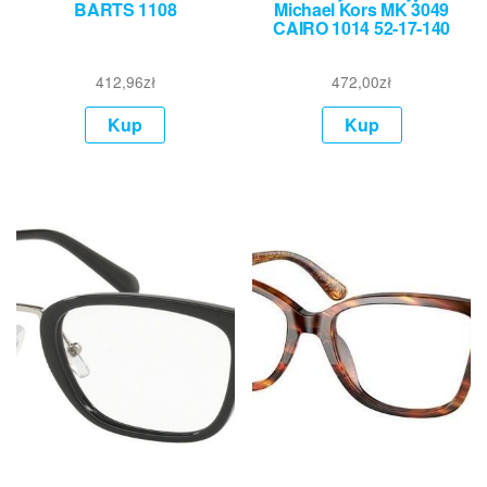
BARTS 1108
Michael Kors MK 3049
CAIRO 1014 52-17-140
412,96
zł
472,00
zł
Kup
Kup