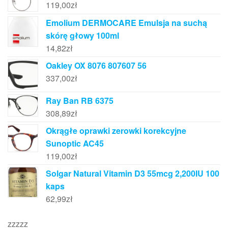
119,00
zł
Emolium DERMOCARE Emulsja na suchą
skórę głowy 100ml
14,82
zł
Oakley OX 8076 807607 56
337,00
zł
Ray Ban RB 6375
308,89
zł
Okrągłe oprawki zerowki korekcyjne
Sunoptic AC45
119,00
zł
Solgar Natural Vitamin D3 55mcg 2,200IU 100
kaps
62,99
zł
zzzzz