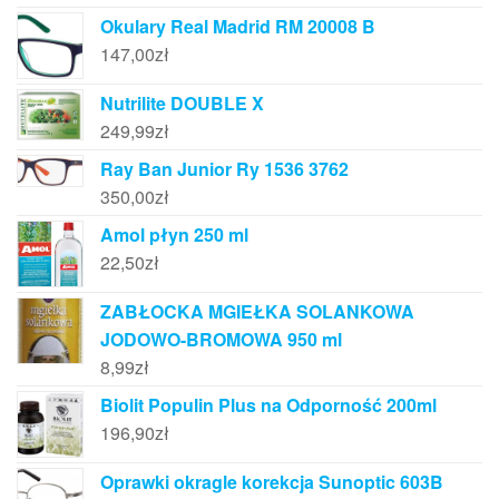
Okulary Real Madrid RM 20008 B
147,00
zł
Nutrilite DOUBLE X
249,99
zł
Ray Ban Junior Ry 1536 3762
350,00
zł
Amol płyn 250 ml
22,50
zł
ZABŁOCKA MGIEŁKA SOLANKOWA
JODOWO-BROMOWA 950 ml
8,99
zł
Biolit Populin Plus na Odporność 200ml
196,90
zł
Oprawki okragle korekcja Sunoptic 603B