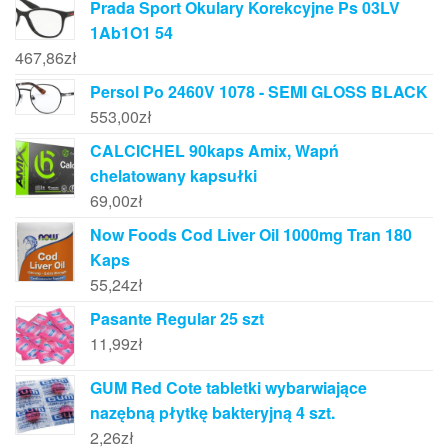
Prada Sport Okulary Korekcyjne Ps 03LV
1Ab1O1 54
467,86
zł
Persol Po 2460V 1078 - SEMI GLOSS BLACK
553,00
zł
CALCICHEL 90kaps Amix, Wapń
chelatowany kapsułki
69,00
zł
Now Foods Cod Liver Oil 1000mg Tran 180
Kaps
55,24
zł
Pasante Regular 25 szt
11,99
zł
GUM Red Cote tabletki wybarwiające
nazębną płytkę bakteryjną 4 szt.
2,26
zł