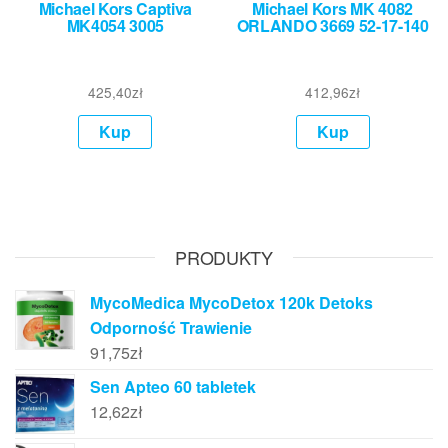
Michael Kors Captiva
Michael Kors MK 4082
MK4054 3005
ORLANDO 3669 52-17-140
425,40
zł
412,96
zł
Kup
Kup
PRODUKTY
MycoMedica MycoDetox 120k Detoks
Odporność Trawienie
91,75
zł
Sen Apteo 60 tabletek
12,62
zł