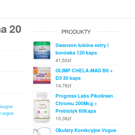
na 20
PRODUKTY
Swanson luteina estry i
borówka 120 kaps
41,50
zł
OLIMP CHELA-MAG B6 +
D3 30 kaps
14,78
zł
Progress Labs Pikolinian
Chromu 200Mcg +
ekcyjne
Prebiotyk 60Kaps
i vogue
15,38
zł
Okulary Korekcyjne Vogue