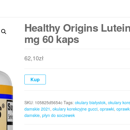
Healthy Origins Lutei
mg 60 kaps
62,10
zł
Kup
SKU:
105825d5654c
Tags:
okulary białystok
,
okulary kor
damskie 2021
,
okulary korekcyjne gucci
,
oprawki
,
oprawk
damskie
,
płyn do soczewek