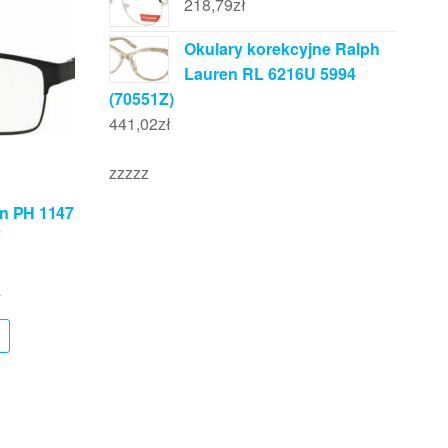
218,79
zł
Okulary korekcyjne Ralph
Lauren RL 6216U 5994
(70551Z)
441,02
zł
zzzzz
en PH 1147
6
ł