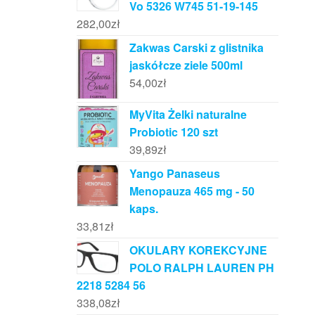
Vo 5326 W745 51-19-145
282,00
zł
Zakwas Carski z glistnika
jaskółcze ziele 500ml
54,00
zł
MyVita Żelki naturalne
Probiotic 120 szt
39,89
zł
Yango Panaseus
Menopauza 465 mg - 50
kaps.
33,81
zł
OKULARY KOREKCYJNE
POLO RALPH LAUREN PH
2218 5284 56
338,08
zł