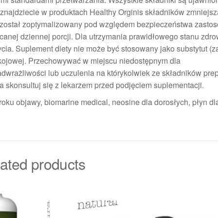
 znajdziecie w produktach Healthy Orginis składników zmniejs
t został zoptymalizowany pod względem bezpieczeństwa zasto
anej dziennej porcji. Dla utrzymania prawidłowego stanu zdro
cia. Suplement diety nie może być stosowany jako substytut (z
kojowej. Przechowywać w miejscu niedostępnym dla
wrażliwości lub uczulenia na którykolwiek ze składników prep
ia skonsultuj się z lekarzem przed podjęciem suplementacji.
oku objawy, biomarine medical, neosine dla dorosłych, płyn dla
ated products