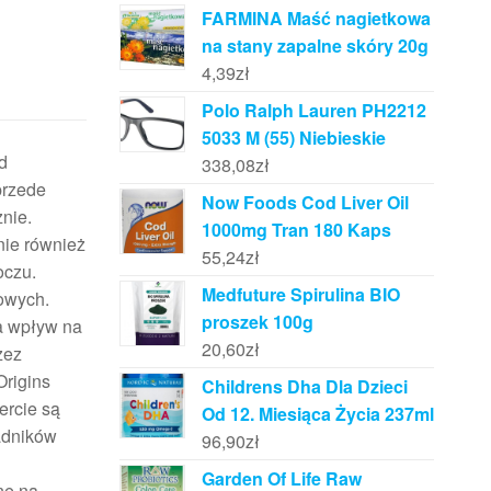
FARMINA Maść nagietkowa
na stany zapalne skóry 20g
4,39
zł
Polo Ralph Lauren PH2212
5033 M (55) Niebieskie
d
338,08
zł
przede
Now Foods Cod Liver Oil
nie.
1000mg Tran 180 Kaps
nie również
55,24
zł
oczu.
Medfuture Spirulina BIO
jowych.
proszek 100g
na wpływ na
20,60
zł
zez
Origins
Childrens Dha Dla Dzieci
ercie są
Od 12. Miesiąca Życia 237ml
adników
96,90
zł
Garden Of Life Raw
ne na