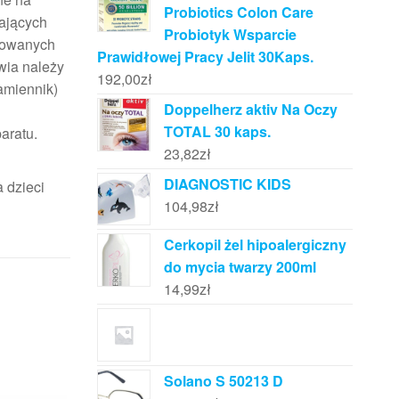
Probiotics Colon Care
zających
Probiotyk Wsparcie
sowanych
Prawidłowej Pracy Jelit 30Kaps.
wia należy
192,00
zł
amiennik)
Doppelherz aktiv Na Oczy
TOTAL 30 kaps.
aratu.
23,82
zł
DIAGNOSTIC KIDS
 dzieci
104,98
zł
Cerkopil żel hipoalergiczny
do mycia twarzy 200ml
14,99
zł
Solano S 50213 D