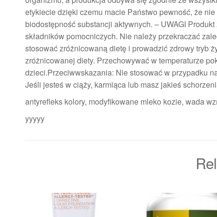
etykiecie dzięki czemu macie Państwo pewność, że nie
biodostępność substancji aktywnych. – UWAGI Produk
składników pomocniczych. Nie należy przekraczać zalec
stosować zróżnicowaną dietę i prowadzić zdrowy tryb ży
zróżnicowanej diety. Przechowywać w temperaturze po
dzieci.Przeciwwskazania: Nie stosować w przypadku nad
Jeśli jesteś w ciąży, karmiąca lub masz jakieś schorzen
antyrefleks kolory, modyfikowane mleko kozie, wada wzr
yyyyy
Rel