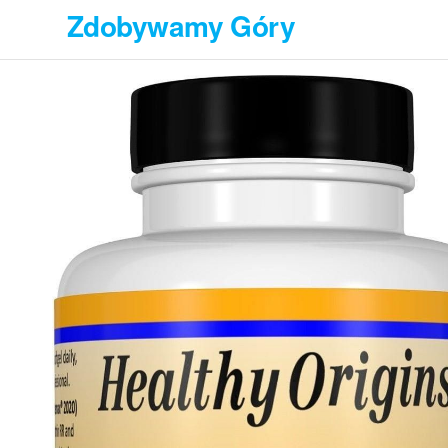
Przejdź
Zdobywamy Góry
do
treści