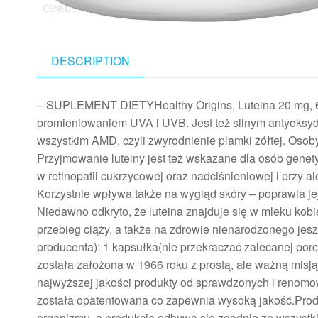
DESCRIPTION
– SUPLEMENT DIETYHealthy Origins, Luteina 20 mg, 60 k
promieniowaniem UVA i UVB. Jest też silnym antyoksy
wszystkim AMD, czyli zwyrodnienie plamki żółtej. Osob
Przyjmowanie luteiny jest też wskazane dla osób genet
w retinopatii cukrzycowej oraz nadciśnieniowej i przy a
Korzystnie wpływa także na wygląd skóry – poprawia jej
Niedawno odkryto, że luteina znajduje się w mleku kob
przebieg ciąży, a także na zdrowie nienarodzonego jes
producenta): 1 kapsułka(nie przekraczać zalecanej po
została założona w 1966 roku z prostą, ale ważną misj
najwyższej jakości produkty od sprawdzonych i renom
została opatentowana co zapewnia wysoką jakość.Prod
organizmu, a produkcja odbywa się zgodnie ze wszystki