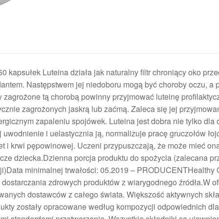
apsułek Luteina działa jak naturalny filtr chroniący oko prze
dantem. Następstwem jej niedoboru mogą być choroby oczu, a 
y zagrożone tą chorobą powinny przyjmować luteinę profilaktycz
ycznie zagrożonych jaskrą lub zaćmą. Zaleca się jej przyjmowa
lergicznym zapaleniu spojówek. Luteina jest dobra nie tylko dla 
 uwodnienie i uelastycznia ją, normalizuje pracę gruczołów ło
iet i krwi pępowinowej. Uczeni przypuszczają, że może mieć o
zcze dziecka.Dzienna porcja produktu do spożycia (zalecana pr
rcji)Data minimalnej trwałości: 05.2019 – PRODUCENTHealthy 
ą dostarczania zdrowych produktów z wiarygodnego źródła.W of
owanych dostawców z całego świata. Większość aktywnych skł
ukty zostały opracowane według kompozycji odpowiednich dla
mi standardami przetwarzania. Wszystkie składniki są ujawnio