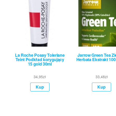
La Roche Posay Toleriane
Jarrow Green Tea Zi
Teint Podkład korygujący
Herbata Ekstrakt 100
15 gold 30ml
34,95
zł
33,48
zł
Kup
Kup