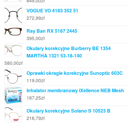
849,00
zł
VOGUE VO 4183 352 51
272,99
zł
Ray Ban RX 5187 2445
395,00
zł
Okulary korekcyjne Burberry BE 1354
MARTHA 1321 53-18-140
580,00
zł
Oprawki okragle korekcyjne Sunoptic 603C
119,00
zł
Inhalator membranowy iXellence NEB Mesh
187,25
zł
Okulary korekcyjne Solano S 10523 B
218,79
zł