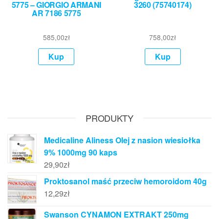
5775 – GIORGIO ARMANI
3260 (75740174)
AR 7186 5775
585,00
zł
758,00
zł
Kup
Kup
PRODUKTY
Medicaline Aliness Olej z nasion wiesiołka
9% 1000mg 90 kaps
29,90
zł
Proktosanol maść przeciw hemoroidom 40g
12,29
zł
Swanson CYNAMON EXTRAKT 250mg