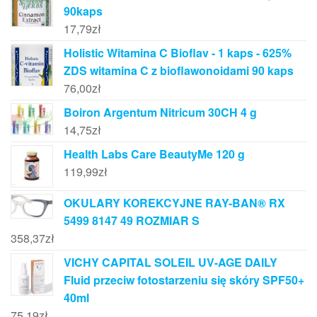
90kaps
17,79
zł
Holistic Witamina C Bioflav - 1 kaps - 625%
ZDS witamina C z bioflawonoidami 90 kaps
76,00
zł
Boiron Argentum Nitricum 30CH 4 g
14,75
zł
Health Labs Care BeautyMe 120 g
119,99
zł
OKULARY KOREKCYJNE RAY-BAN® RX
5499 8147 49 ROZMIAR S
358,37
zł
VICHY CAPITAL SOLEIL UV-AGE DAILY
Fluid przeciw fotostarzeniu się skóry SPF50+
40ml
75,19
zł