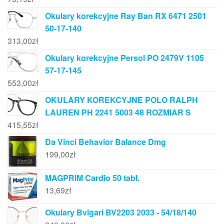
Okulary korekcyjne Ray Ban RX 6471 2501
50-17-140
313,00
zł
Okulary korekcyjne Persol PO 2479V 1105
57-17-145
553,00
zł
OKULARY KOREKCYJNE POLO RALPH
LAUREN PH 2241 5003 48 ROZMIAR S
415,55
zł
Da Vinci Behavior Balance Dmg
199,00
zł
MAGPRIM Cardio 50 tabl.
13,69
zł
Okulary Bvlgari BV2203 2033 - 54/18/140