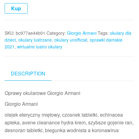
Kup
SKU:
bc977ae44b01
Category:
Giorgio Armani
Tags:
okulary dla
dzieci
,
okulary lustrzane
,
okulary unofficial
,
oprawki damskie
2021
,
wirtualne lustro okulary
DESCRIPTION
Oprawy okularowe Giorgio Armani
Giorgio Armani
olejek eteryczny miętowy, czosnek tabletki, echinacea
apteka, avene cleanance hydra krem, szybsze gojenie ran,
desnoran tabletki, biegunka wodnista a koronawirus