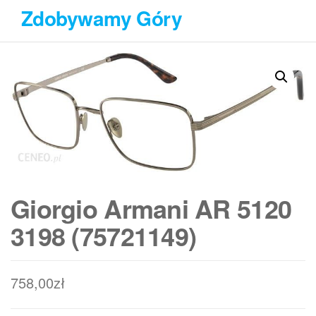
Przejdź
Zdobywamy Góry
do
treści
Giorgio Armani AR 5120
3198 (75721149)
758,00
zł