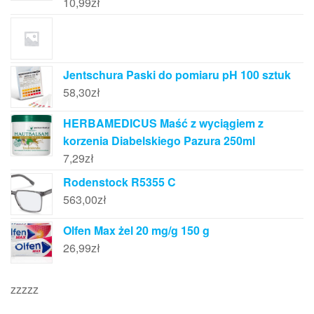
10,99
zł
Jentschura Paski do pomiaru pH 100 sztuk
58,30
zł
HERBAMEDICUS Maść z wyciągiem z
korzenia Diabelskiego Pazura 250ml
7,29
zł
Rodenstock R5355 C
563,00
zł
Olfen Max żel 20 mg/g 150 g
26,99
zł
zzzzz