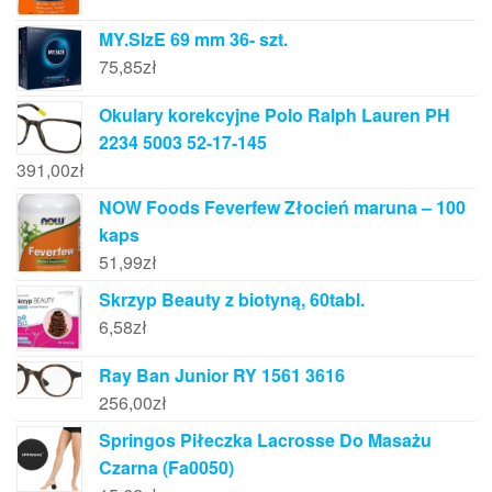
MY.SIzE 69 mm 36- szt.
75,85
zł
Okulary korekcyjne Polo Ralph Lauren PH
2234 5003 52-17-145
391,00
zł
NOW Foods Feverfew Złocień maruna – 100
kaps
51,99
zł
Skrzyp Beauty z biotyną, 60tabl.
6,58
zł
Ray Ban Junior RY 1561 3616
256,00
zł
Springos Piłeczka Lacrosse Do Masażu
Czarna (Fa0050)