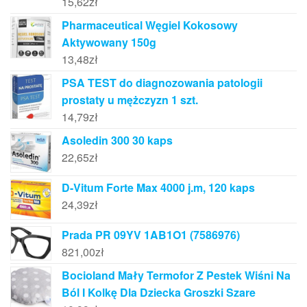
15,62
zł
Pharmaceutical Węgiel Kokosowy
Aktywowany 150g
13,48
zł
PSA TEST do diagnozowania patologii
prostaty u mężczyzn 1 szt.
14,79
zł
Asoledin 300 30 kaps
22,65
zł
D-Vitum Forte Max 4000 j.m, 120 kaps
24,39
zł
Prada PR 09YV 1AB1O1 (7586976)
821,00
zł
Bocioland Mały Termofor Z Pestek Wiśni Na
Ból I Kolkę Dla Dziecka Groszki Szare