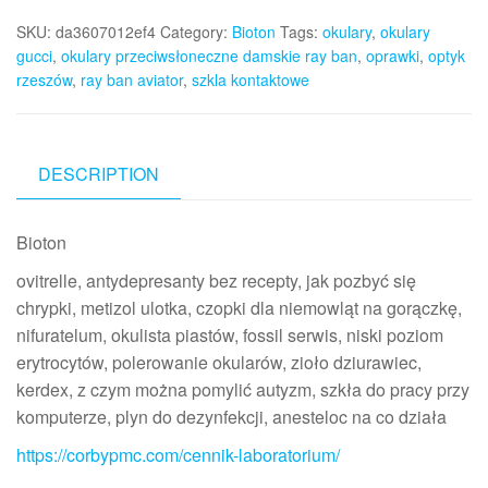
SKU:
da3607012ef4
Category:
Bioton
Tags:
okulary
,
okulary
gucci
,
okulary przeciwsłoneczne damskie ray ban
,
oprawki
,
optyk
rzeszów
,
ray ban aviator
,
szkla kontaktowe
DESCRIPTION
Bioton
ovitrelle, antydepresanty bez recepty, jak pozbyć się
chrypki, metizol ulotka, czopki dla niemowląt na gorączkę,
nifuratelum, okulista piastów, fossil serwis, niski poziom
erytrocytów, polerowanie okularów, zioło dziurawiec,
kerdex, z czym można pomylić autyzm, szkła do pracy przy
komputerze, plyn do dezynfekcji, anesteloc na co działa
https://corbypmc.com/cennik-laboratorium/