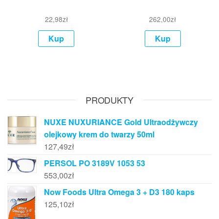
22,98
zł
262,00
zł
Kup
Kup
PRODUKTY
NUXE NUXURIANCE Gold Ultraodżywczy
olejkowy krem do twarzy 50ml
127,49
zł
PERSOL PO 3189V 1053 53
553,00
zł
Now Foods Ultra Omega 3 + D3 180 kaps
125,10
zł