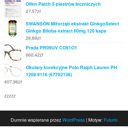
Olfen Patch 5 plastrów leczniczych
27,57
zł
SWANSON Miłorząb ekstrakt GinkgoSelect
Ginkgo Biloba extract 60mg 120 kaps
26,89
zł
Prada PR09UV CO51O1
660,42
zł
Okulary korekcyjne Polo Ralph Lauren PH
1208 9116 (67702136)
407,96
zł
zzzzz
Dumnie wspierane przez
WordPress
|
Motyw:
Futurio