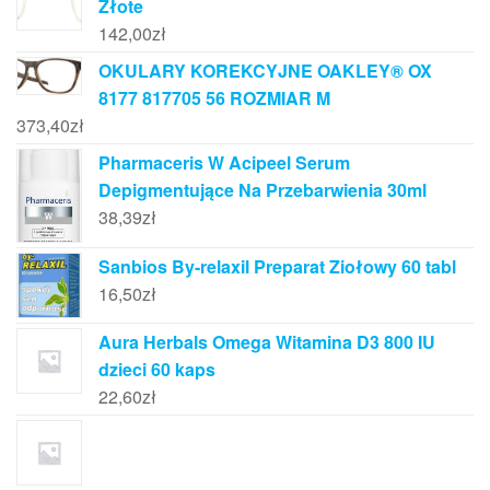
Złote
142,00
zł
OKULARY KOREKCYJNE OAKLEY® OX
8177 817705 56 ROZMIAR M
373,40
zł
Pharmaceris W Acipeel Serum
Depigmentujące Na Przebarwienia 30ml
38,39
zł
Sanbios By-relaxil Preparat Ziołowy 60 tabl
16,50
zł
Aura Herbals Omega Witamina D3 800 IU
dzieci 60 kaps
22,60
zł