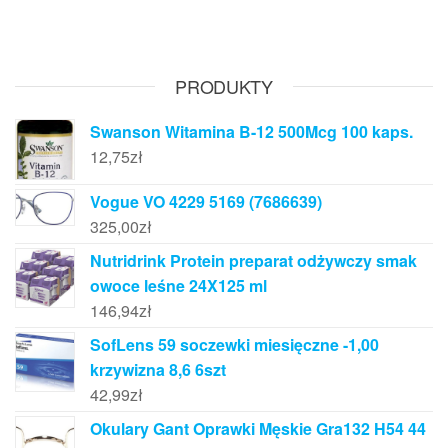
PRODUKTY
Swanson Witamina B-12 500Mcg 100 kaps.
12,75
zł
Vogue VO 4229 5169 (7686639)
325,00
zł
Nutridrink Protein preparat odżywczy smak
owoce leśne 24X125 ml
146,94
zł
SofLens 59 soczewki miesięczne -1,00
krzywizna 8,6 6szt
42,99
zł
Okulary Gant Oprawki Męskie Gra132 H54 44