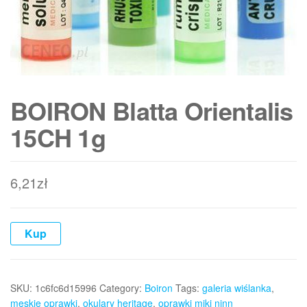
BOIRON Blatta Orientalis
15CH 1g
6,21
zł
Kup
SKU:
1c6fc6d15996
Category:
Boiron
Tags:
galeria wiślanka
,
męskie oprawki
,
okulary heritage
,
oprawki miki ninn