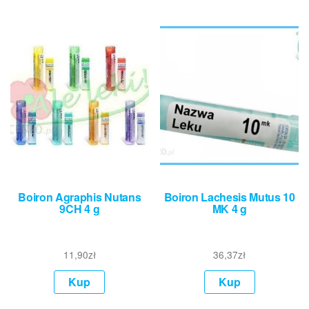
Boiron Agraphis Nutans
Boiron Lachesis Mutus 10
9CH 4 g
MK 4 g
11,90
zł
36,37
zł
Kup
Kup