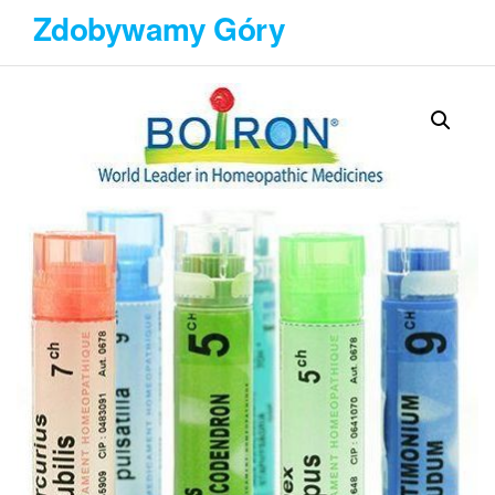
Przejdź
Zdobywamy Góry
do
treści