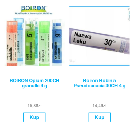
BOIRON Opium 200CH
Boiron Robinia
granulki 4 g
Pseudoacacia 30CH 4 g
15,88
zł
14,49
zł
Kup
Kup