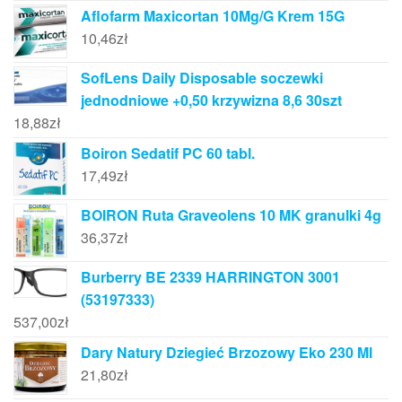
Aflofarm Maxicortan 10Mg/G Krem 15G
10,46
zł
SofLens Daily Disposable soczewki
jednodniowe +0,50 krzywizna 8,6 30szt
18,88
zł
Boiron Sedatif PC 60 tabl.
17,49
zł
BOIRON Ruta Graveolens 10 MK granulki 4g
36,37
zł
Burberry BE 2339 HARRINGTON 3001
(53197333)
537,00
zł
Dary Natury Dziegieć Brzozowy Eko 230 Ml
21,80
zł