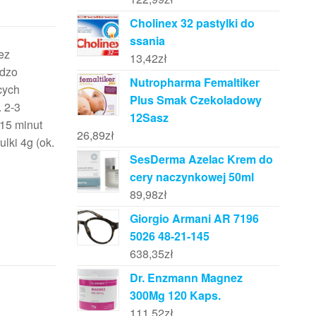
Cholinex 32 pastylki do
ssania
ez
13,42
zł
rdzo
Nutropharma Femaltiker
cych
Plus Smak Czekoladowy
 2-3
12Sasz
 15 minut
26,89
zł
lki 4g (ok.
SesDerma Azelac Krem do
cery naczynkowej 50ml
89,98
zł
Giorgio Armani AR 7196
5026 48-21-145
638,35
zł
Dr. Enzmann Magnez
300Mg 120 Kaps.
111,52
zł