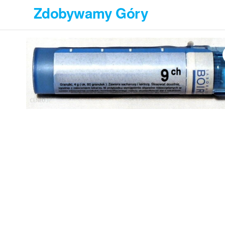
Przejdź
Zdobywamy Góry
do
treści