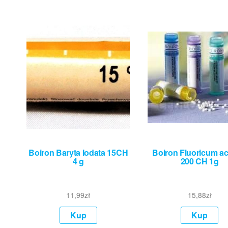
Boiron Baryta Iodata 15CH
Boiron Fluoricum a
4 g
200 CH 1g
11,99
zł
15,88
zł
Kup
Kup