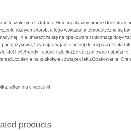
ań leczniczych.Działanie:Homeopatyczny produkt leczniczy b
czeniu różnych chorób, a jego wskazania terapeutyczne są ba
formacyjnej i nie umieszcza się na opakowaniu informacji dotyczą
podjęzykową, trzymając w jamie ustnej do rozpuszczenia (ok.
ielkiej ilości wody i podać dziecku.Lek przyjmować najpóźniej
zania:Uczulenie na jakikolwiek związek leku.Opakowanie: Granu
otka, witamina c kapsułki
ated products