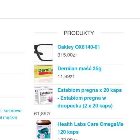
PRODUKTY
Oakley OX8140-01
315,00
zł
Dernilan maść 35g
11,99
zł
Estabiom pregna x 20 kaps
- Estabiom pregna w
duopacku (2 x 20 kaps)
i
,
kolorowe
61,89
zł
i męskie
Health Labs Care OmegaMe
120 kaps
122,99
zł