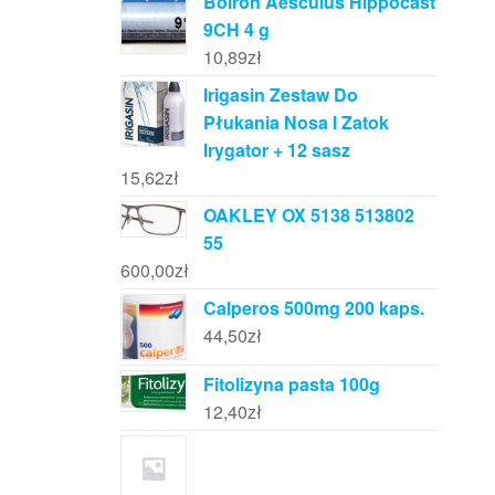
Boiron Aesculus Hippocast
9CH 4 g
10,89
zł
Irigasin Zestaw Do
Płukania Nosa I Zatok
Irygator + 12 sasz
15,62
zł
OAKLEY OX 5138 513802
55
600,00
zł
Calperos 500mg 200 kaps.
44,50
zł
Fitolizyna pasta 100g
12,40
zł