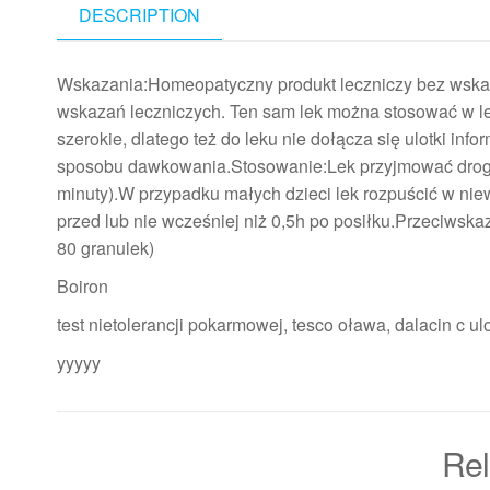
DESCRIPTION
Wskazania:Homeopatyczny produkt leczniczy bez wskaz
wskazań leczniczych. Ten sam lek można stosować w le
szerokie, dlatego też do leku nie dołącza się ulotki in
sposobu dawkowania.Stosowanie:Lek przyjmować drogą 
minuty).W przypadku małych dzieci lek rozpuścić w niew
przed lub nie wcześniej niż 0,5h po posiłku.Przeciwska
80 granulek)
Boiron
test nietolerancji pokarmowej, tesco oława, dalacin c ul
yyyyy
Rel