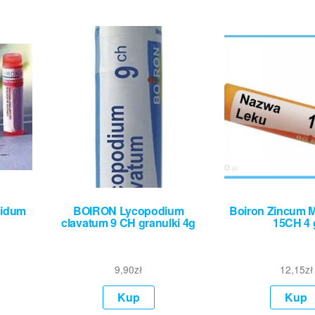
cidum
BOIRON Lycopodium
Boiron Zincum M
clavatum 9 CH granulki 4g
15CH 4 
9,90
zł
12,15
zł
Kup
Kup