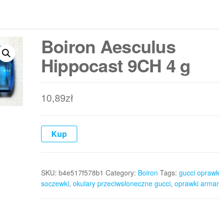
Boiron Aesculus
Hippocast 9CH 4 g
10,89
zł
Kup
SKU:
b4e517f578b1
Category:
Boiron
Tags:
gucci oprawk
soczewki
,
okulary przeciwsłoneczne gucci
,
oprawki arman