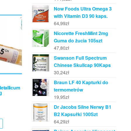
Now Foods Ultra Omega 3
with Vitamin D3 90 kaps.
64,99
zł
Nicorette FreshMint 2mg
Guma do żucia 105szt
47,80
zł
Swanson Full Spectrum
Chinese Skullcap 90Kaps
30,24
zł
Braun LF 40 Kapturki do
etallicum
termometrów
g
19,95
zł
Dr Jacobs Silne Nerwy B1
B2 Kapsułki 100Szt
64,29
zł