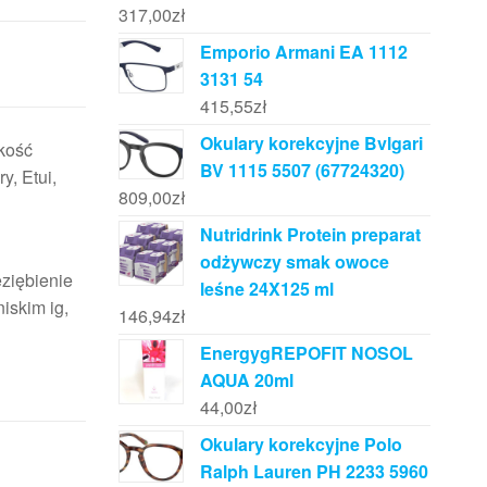
317,00
zł
Emporio Armani EA 1112
3131 54
415,55
zł
Okulary korekcyjne Bvlgari
kość
BV 1115 5507 (67724320)
, Etui,
809,00
zł
Nutridrink Protein preparat
odżywczy smak owoce
eziębienie
leśne 24X125 ml
iskim ig,
146,94
zł
EnergygREPOFIT NOSOL
AQUA 20ml
44,00
zł
Okulary korekcyjne Polo
Ralph Lauren PH 2233 5960