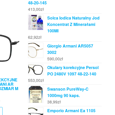
48-20-145
413,00
zł
Solca Iodica Naturalny Jod
Koncentrat Z Minerałami
100Ml
62,92
zł
Giorgio Armani AR5057
3002
590,00
zł
Okulary korekcyjne Persol
PO 2480V 1097 48-22-140
EKCYJNE
553,00
zł
ANI AR
ROZMIAR M
Swanson PureWay-C
1000mg 90 kaps.
ł
38,99
zł
Emporio Armani Ea 1105