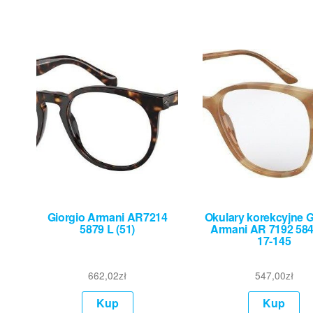
Giorgio Armani AR7214
Okulary korekcyjne G
5879 L (51)
Armani AR 7192 584
17-145
662,02
zł
547,00
zł
Kup
Kup