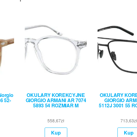
iorgio
OKULARY KOREKCYJNE
OKULARY KOR
6 52-
GIORGIO ARMANI AR 7074
GIORGIO ARM
5893 54 ROZMIAR M
5112J 3001 55 
558,67
zł
713,63
z
Kup
Kup