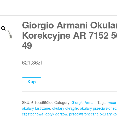
Giorgio Armani Okula
Korekcyjne AR 7152 5
49
621,36
zł
Kup
SKU:
6f1ccc550fdc
Category:
Giorgio Armani
Tags:
iwear
okulary lustrzane
,
okulary okrągłe
,
okulary przeciwsłone
częstochowa
,
optyk gorzów
,
przeciwsłoneczne okulary ko