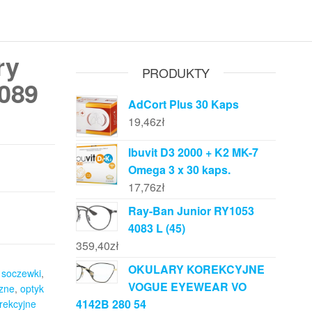
ry
PRODUKTY
089
AdCort Plus 30 Kaps
19,46
zł
Ibuvit D3 2000 + K2 MK-7
Omega 3 x 30 kaps.
17,76
zł
Ray-Ban Junior RY1053
4083 L (45)
359,40
zł
OKULARY KOREKCYJNE
 soczewki
,
VOGUE EYEWEAR VO
czne
,
optyk
4142B 280 54
rekcyjne