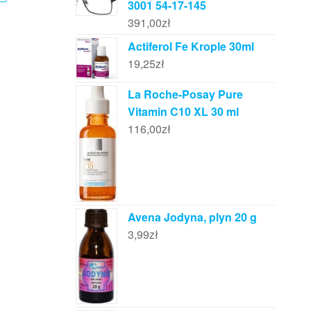
3001 54-17-145
391,00
zł
Actiferol Fe Krople 30ml
19,25
zł
La Roche-Posay Pure
Vitamin C10 XL 30 ml
116,00
zł
Avena Jodyna, plyn 20 g
3,99
zł