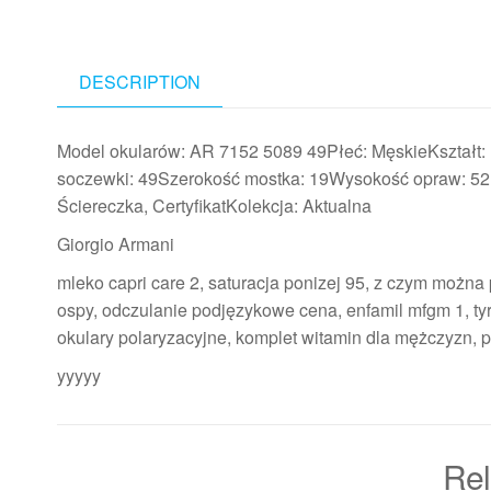
DESCRIPTION
Model okularów: AR 7152 5089 49Płeć: MęskieKształt: 
soczewki: 49Szerokość mostka: 19Wysokość opraw: 52,3
Ściereczka, CertyfikatKolekcja: Aktualna
Giorgio Armani
mleko capri care 2, saturacja ponizej 95, z czym można 
ospy, odczulanie podjęzykowe cena, enfamil mfgm 1, tyros
okulary polaryzacyjne, komplet witamin dla mężczyzn, p
yyyyy
Rel