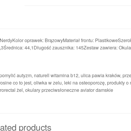
NerdyKolor oprawek: BrązowyMateriał frontu: PlastikoweSzero
Średnica: 44,1Długość zausznika: 145Zestaw zawiera: Okulary
pomylić autyzm, naturell witamina b12, ulica pawia kraków, prz
ine co to jest, oliwka w zelu, leki na osteoporozę, produkty o n
rorectal żel, okulary przeciwsłoneczne aviator damskie
ated products