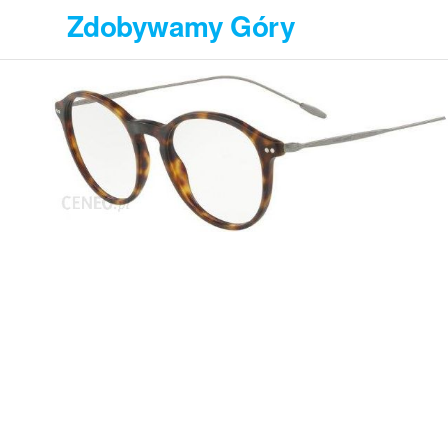
Przejdź
Zdobywamy Góry
do
treści