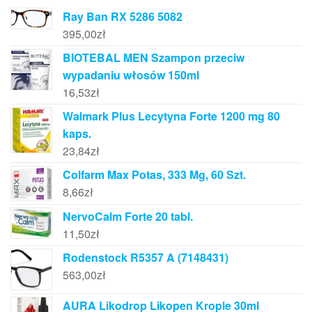
Ray Ban RX 5286 5082
395,00
zł
BIOTEBAL MEN Szampon przeciw
wypadaniu włosów 150ml
16,53
zł
Walmark Plus Lecytyna Forte 1200 mg 80
kaps.
23,84
zł
Colfarm Max Potas, 333 Mg, 60 Szt.
8,66
zł
NervoCalm Forte 20 tabl.
11,50
zł
Rodenstock R5357 A (7148431)
563,00
zł
AURA Likodrop Likopen Krople 30ml