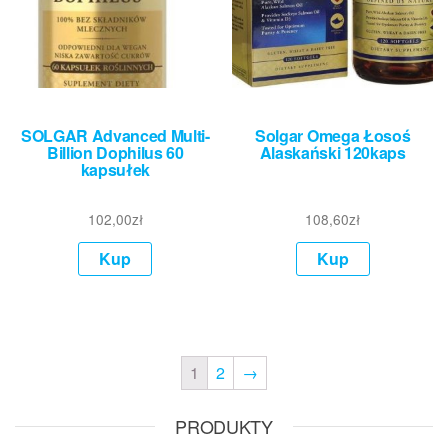
SOLGAR Advanced Multi-
Solgar Omega Łosoś
Billion Dophilus 60
Alaskański 120kaps
kapsułek
102,00
zł
108,60
zł
Kup
Kup
1
2
→
PRODUKTY