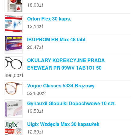
18,00
zł
Orton Flex 30 kaps.
12,14
zł
IBUPROM RR Max 48 tabl.
20,47
zł
OKULARY KOREKCYJNE PRADA
EYEWEAR PR 09WV 1AB1O1 50
495,00
zł
Vogue Glasses 5334 Brązowy
524,00
zł
Gynauxil Globulki Dopochwowe 10 szt.
19,53
zł
Ulgix Wzdęcia Max 30 kapsułek
12,69
zł