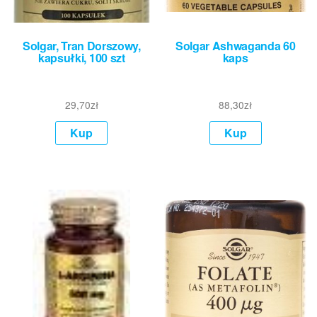
Solgar, Tran Dorszowy,
Solgar Ashwaganda 60
kapsułki, 100 szt
kaps
29,70
zł
88,30
zł
Kup
Kup