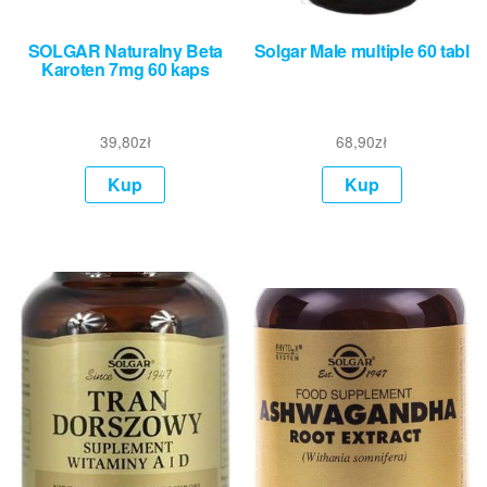
SOLGAR Naturalny Beta
Solgar Male multiple 60 tabl
Karoten 7mg 60 kaps
39,80
zł
68,90
zł
Kup
Kup