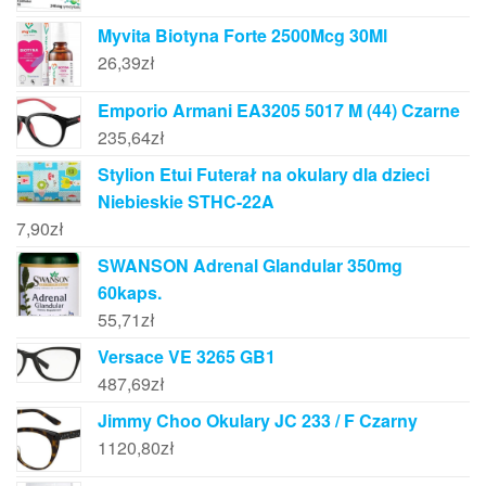
Myvita Biotyna Forte 2500Mcg 30Ml
26,39
zł
Emporio Armani EA3205 5017 M (44) Czarne
235,64
zł
Stylion Etui Futerał na okulary dla dzieci
Niebieskie STHC-22A
7,90
zł
SWANSON Adrenal Glandular 350mg
60kaps.
55,71
zł
Versace VE 3265 GB1
487,69
zł
Jimmy Choo Okulary JC 233 / F Czarny
1120,80
zł