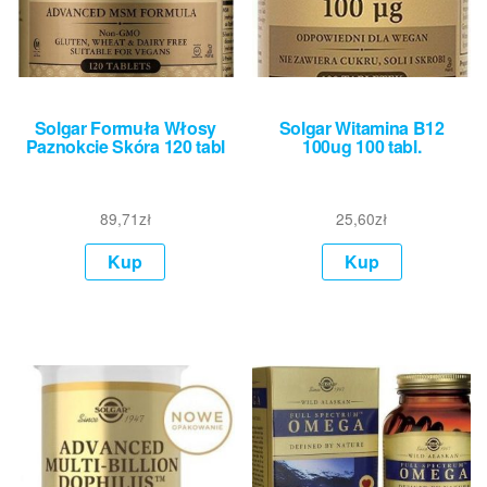
Solgar Formuła Włosy
Solgar Witamina B12
Paznokcie Skóra 120 tabl
100ug 100 tabl.
89,71
zł
25,60
zł
Kup
Kup