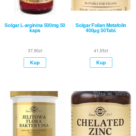
Solgar L-arginina 500mg 50
Solgar Folian Metafolin
kaps
400µg 50Tabl.
37,90
zł
41,55
zł
Kup
Kup