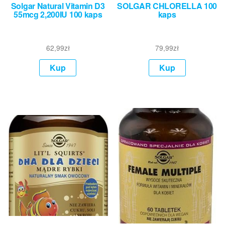
Solgar Natural Vitamin D3
SOLGAR CHLORELLA 100
55mcg 2,200IU 100 kaps
kaps
62,99
zł
79,99
zł
Kup
Kup