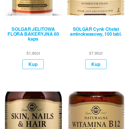
SOLGAR JELITOWA
SOLGAR Cynk Chelat
FLORA BAKERYJNA 60
aminokwasowy, 100 tabl.
kaps
51,80
zł
37,90
zł
Kup
Kup