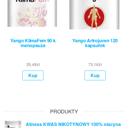
Yango KlimaFem 90 k
Yango Artrojuven 120
menopauza
kapsułek
35,49
zł
73,16
zł
Kup
Kup
PRODUKTY
Aliness KWAS NIKOTYNOWY 100% niacyna