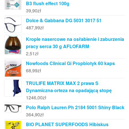
B3 flush effect 100g
39,90
zł
Dolce & Gabbana DG 5031 3017 51
487,99
zł
Krople nasercowe na osłabienie i zaburzenia
pracy serca 30 g AFLOFARM
2,51
zł
Nowfoods Clinical Gi Propbiotyk 60 kaps
68,99
zł
TRULIFE MATRIX MAX 2 prawa S
Dynamiczna orteza na opadającą stopę
1246,00
zł
Polo Ralph Lauren Ph 2184 5001 Shiny Black
364,90
zł
BIO PLANET SUPERFOODS Hibiskus