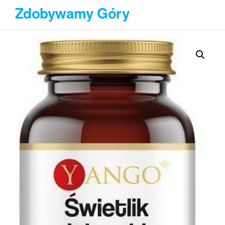
Przejdź
Zdobywamy Góry
do
treści