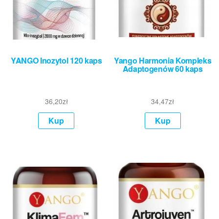
YANGO Inozytol 120 kaps
Yango Harmonia Kompleks
Adaptogenów 60 kaps
36,20
zł
34,47
zł
Kup
Kup