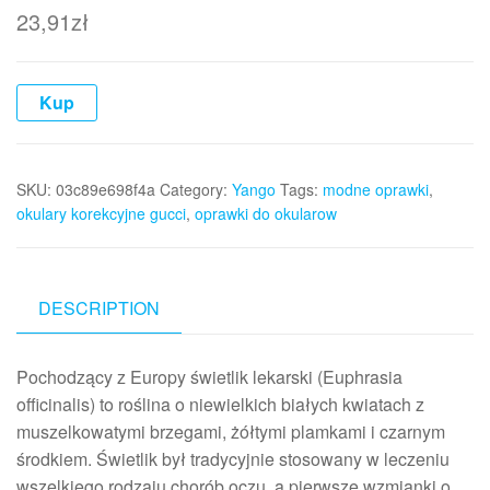
23,91
zł
Kup
SKU:
03c89e698f4a
Category:
Yango
Tags:
modne oprawki
,
okulary korekcyjne gucci
,
oprawki do okularow
DESCRIPTION
Pochodzący z Europy świetlik lekarski (Euphrasia
officinalis) to roślina o niewielkich białych kwiatach z
muszelkowatymi brzegami, żółtymi plamkami i czarnym
środkiem. Świetlik był tradycyjnie stosowany w leczeniu
wszelkiego rodzaju chorób oczu, a pierwsze wzmianki o