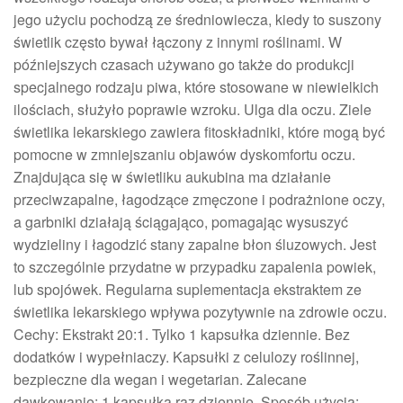
jego użyciu pochodzą ze średniowiecza, kiedy to suszony
świetlik często bywał łączony z innymi roślinami. W
późniejszych czasach używano go także do produkcji
specjalnego rodzaju piwa, które stosowane w niewielkich
ilościach, służyło poprawie wzroku. Ulga dla oczu. Ziele
świetlika lekarskiego zawiera fitoskładniki, które mogą być
pomocne w zmniejszaniu objawów dyskomfortu oczu.
Znajdująca się w świetliku aukubina ma działanie
przeciwzapalne, łagodzące zmęczone i podrażnione oczy,
a garbniki działają ściągająco, pomagając wysuszyć
wydzieliny i łagodzić stany zapalne błon śluzowych. Jest
to szczególnie przydatne w przypadku zapalenia powiek,
lub spojówek. Regularna suplementacja ekstraktem ze
świetlika lekarskiego wpływa pozytywnie na zdrowie oczu.
Cechy: Ekstrakt 20:1. Tylko 1 kapsułka dziennie. Bez
dodatków i wypełniaczy. Kapsułki z celulozy roślinnej,
bezpieczne dla wegan i wegetarian. Zalecane
dawkowanie: 1 kapsułka raz dziennie. Sposób użycia: