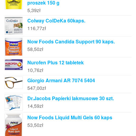
proszek 150 g
5,39
zł
Colway ColDeKa 60kaps.
116,77
zł
Now Foods Candida Support 90 kaps.
58,50
zł
Nurofen Plus 12 tabletek
10,76
zł
Giorgio Armani AR 7074 5404
547,00
zł
Dr.Jacobs Papierki lakmusowe 30 szt.
14,59
zł
Now Foods Liquid Multi Gels 60 kaps
53,50
zł