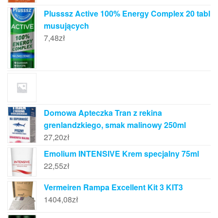
Plusssz Active 100% Energy Complex 20 tabl
musujących
7,48
zł
Domowa Apteczka Tran z rekina
grenlandzkiego, smak malinowy 250ml
27,20
zł
Emolium INTENSIVE Krem specjalny 75ml
22,55
zł
Vermeiren Rampa Excellent Kit 3 KIT3
1404,08
zł