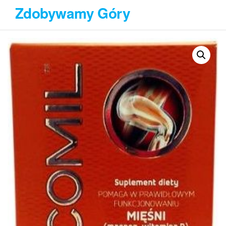
Przejdź
Zdobywamy Góry
do
treści