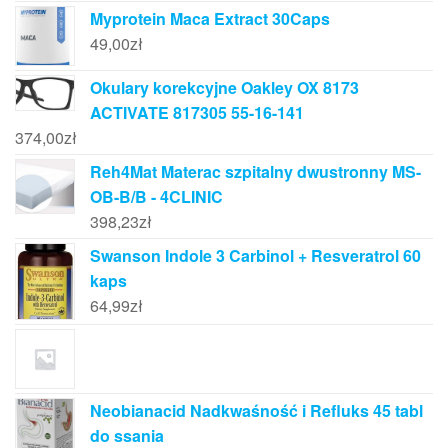
Myprotein Maca Extract 30Caps
49,00
zł
Okulary korekcyjne Oakley OX 8173
ACTIVATE 817305 55-16-141
374,00
zł
Reh4Mat Materac szpitalny dwustronny MS-
OB-B/B - 4CLINIC
398,23
zł
Swanson Indole 3 Carbinol + Resveratrol 60
kaps
64,99
zł
Neobianacid Nadkwaśność i Refluks 45 tabl
do ssania