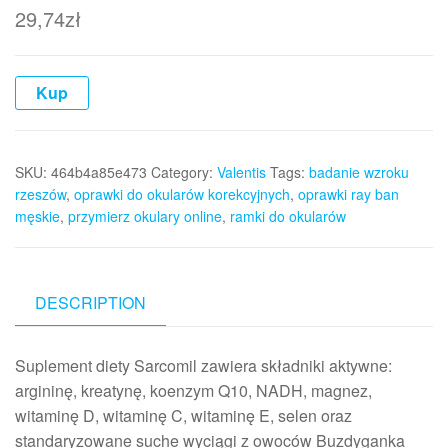
29,74
zł
Kup
SKU:
464b4a85e473
Category:
Valentis
Tags:
badanie wzroku
rzeszów
,
oprawki do okularów korekcyjnych
,
oprawki ray ban
męskie
,
przymierz okulary online
,
ramki do okularów
DESCRIPTION
Suplement diety Sarcomil zawiera składniki aktywne:
argininę, kreatynę, koenzym Q10, NADH, magnez,
witaminę D, witaminę C, witaminę E, selen oraz
standaryzowane suche wyciągi z owoców Buzdyganka