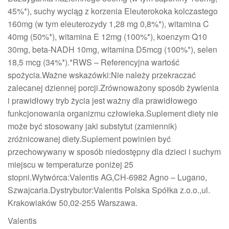
45%*), suchy wyciąg z korzenia Eleuterokoka kolczastego
160mg (w tym eleuterozydy 1,28 mg 0,8%*), witamina C
40mg (50%*), witamina E 12mg (100%*), koenzym Q10
30mg, beta-NADH 10mg, witamina D5mcg (100%*), selen
18,5 mcg (34%*).*RWS – Referencyjna wartość
spożycia.Ważne wskazówki:Nie należy przekraczać
zalecanej dziennej porcji.Zrównoważony sposób żywienia
i prawidłowy tryb życia jest ważny dla prawidłowego
funkcjonowania organizmu człowieka.Suplement diety nie
może być stosowany jaki substytut (zamiennik)
zróżnicowanej diety.Suplement powinien być
przechowywany w sposób niedostępny dla dzieci i suchym
miejscu w temperaturze poniżej 25
stopni.Wytwórca:Valentis AG,CH-6982 Agno – Lugano,
Szwajcaria.Dystrybutor:Valentis Polska Spółka z.o.o.,ul.
Krakowiaków 50,02-255 Warszawa.
Valentis