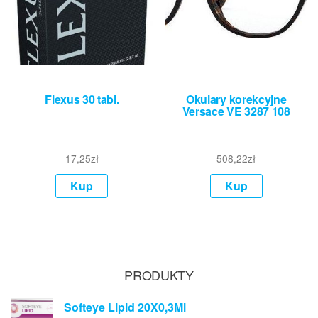
Flexus 30 tabl.
Okulary korekcyjne
Versace VE 3287 108
17,25
zł
508,22
zł
Kup
Kup
PRODUKTY
Softeye Lipid 20X0,3Ml