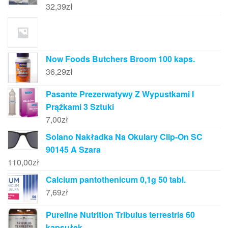
32,39
zł
Now Foods Butchers Broom 100 kaps.
36,29
zł
Pasante Prezerwatywy Z Wypustkami I
Prążkami 3 Sztuki
7,00
zł
Solano Nakładka Na Okulary Clip-On SC
90145 A Szara
110,00
zł
Calcium pantothenicum 0,1g 50 tabl.
7,69
zł
Pureline Nutrition Tribulus terrestris 60
kapsułek