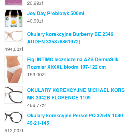
20,99
zł
Joy Day Probiotyk 500ml
40,99
zł
Okulary korekcyjne Burberry BE 2346
AUDEN 3358 (6861972)
494,00
zł
Figi INTIMO lecznicze na AZS DermaSilk
Rozmiar Xl/XXL biodra 107-122 cm
153,00
zł
OKULARY KOREKCYJNE MICHAEL KORS
MK 3042B FLORENCE 1109
466,77
zł
Okulary korekcyjne Persol PO 3254V 1080
49-21-145
513,00
zł