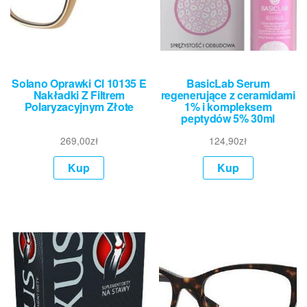
Solano Oprawki Cl 10135 E
BasicLab Serum
Nakładki Z Filtrem
regenerujące z ceramidami
Polaryzacyjnym Złote
1% i kompleksem
peptydów 5% 30ml
269,00
zł
124,90
zł
Kup
Kup