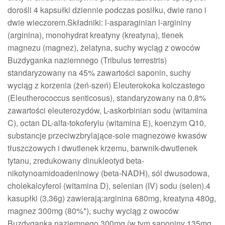
dorośli 4 kapsułki dziennie podczas posiłku, dwie rano i
dwie wieczorem.Składniki: l-asparaginian l-argininy
(arginina), monohydrat kreatyny (kreatyna), tlenek
magnezu (magnez), żelatyna, suchy wyciąg z owoców
Buzdyganka naziemnego (Tribulus terrestris)
standaryzowany na 45% zawartości saponin, suchy
wyciąg z korzenia (żeń-szeń) Eleuterokoka kolczastego
(Eleutherococcus senticosus), standaryzowany na 0,8%
zawartości eleuterozydów, L-askorbinian sodu (witamina
C), octan DL-alfa-tokoferylu (witamina E), koenzym Q10,
substancje przeciwzbrylające-sole magnezowe kwasów
tłuszczowych i dwutlenek krzemu, barwnik-dwutlenek
tytanu, zredukowany dinukleotyd beta-
nikotynoamidoadeninowy (beta-NADH), sól dwusodowa,
cholekalcyferol (witamina D), selenian (IV) sodu (selen).4
kasupłki (3,36g) zawierają:arginina 680mg, kreatyna 480g,
magnez 300mg (80%*), suchy wyciąg z owoców
Buzdyganka naziemnego 300mg (w tym saponiny 135mg,