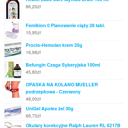
86,20
zł
Femibion 0 Planowanie ciąży 28 tabl.
15,95
zł
Procto-Hemolan krem 20g
16,98
zł
Befungin Czaga Syberyjska 100ml
45,80
zł
OPASKA NA KOLANO MUELLER
podrzepkowa - Czerwony
48,00
zł
UniGel Apotex żel 30g
66,73
zł
Okulary korekcyjne Ralph Lauren RL 6217B