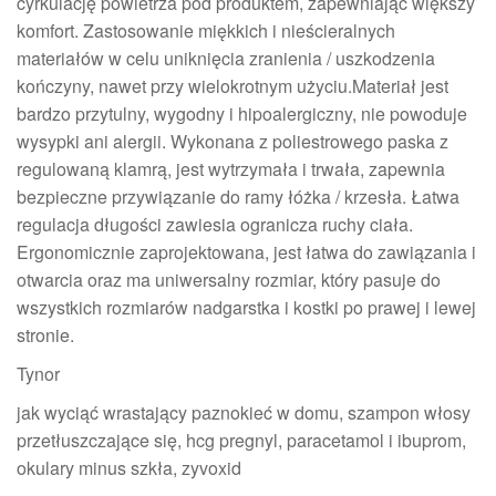
cyrkulację powietrza pod produktem, zapewniając większy
komfort. Zastosowanie miękkich i nieścieralnych
materiałów w celu uniknięcia zranienia / uszkodzenia
kończyny, nawet przy wielokrotnym użyciu.Materiał jest
bardzo przytulny, wygodny i hipoalergiczny, nie powoduje
wysypki ani alergii. Wykonana z poliestrowego paska z
regulowaną klamrą, jest wytrzymała i trwała, zapewnia
bezpieczne przywiązanie do ramy łóżka / krzesła. Łatwa
regulacja długości zawiesia ogranicza ruchy ciała.
Ergonomicznie zaprojektowana, jest łatwa do zawiązania i
otwarcia oraz ma uniwersalny rozmiar, który pasuje do
wszystkich rozmiarów nadgarstka i kostki po prawej i lewej
stronie.
Tynor
jak wyciąć wrastający paznokieć w domu, szampon włosy
przetłuszczające się, hcg pregnyl, paracetamol i ibuprom,
okulary minus szkła, zyvoxid