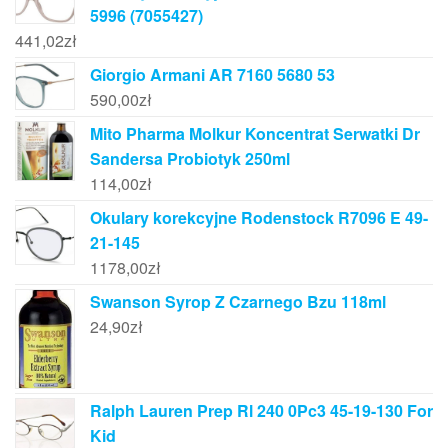
5996 (7055427)
441,02
zł
Giorgio Armani AR 7160 5680 53
590,00
zł
Mito Pharma Molkur Koncentrat Serwatki Dr
Sandersa Probiotyk 250ml
114,00
zł
Okulary korekcyjne Rodenstock R7096 E 49-
21-145
1178,00
zł
Swanson Syrop Z Czarnego Bzu 118ml
24,90
zł
Ralph Lauren Prep Rl 240 0Pc3 45-19-130 For
Kid