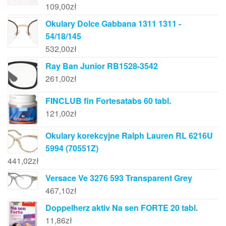
109,00
zł
Okulary Dolce Gabbana 1311 1311 -
54/18/145
532,00
zł
Ray Ban Junior RB1528-3542
261,00
zł
FINCLUB fin Fortesatabs 60 tabl.
121,00
zł
Okulary korekcyjne Ralph Lauren RL 6216U
5994 (70551Z)
441,02
zł
Versace Ve 3276 593 Transparent Grey
467,10
zł
Doppelherz aktiv Na sen FORTE 20 tabl.
11,86
zł