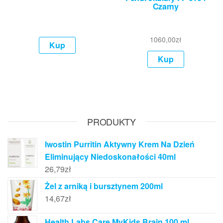
Czarny
1060,00
zł
Kup
Kup
PRODUKTY
Iwostin Purritin Aktywny Krem Na Dzień
Eliminujący Niedoskonałości 40ml
26,79
zł
Żel z arniką i bursztynem 200ml
14,67
zł
Health Labs Care MyKids Brain 100 ml