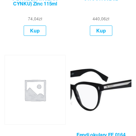
CYNKU) Zinc 115ml
74,04
zł
440,06
zł
Kup
Kup
Fendi okulary FF 0164