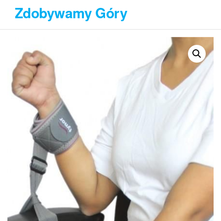
Przejdź
Zdobywamy Góry
do
treści