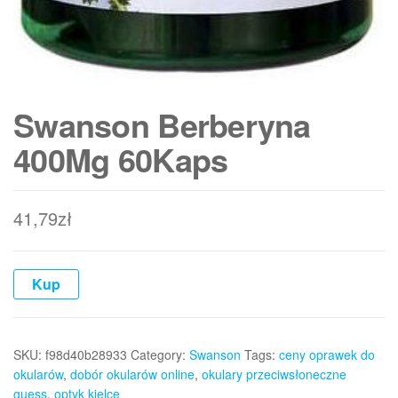
Swanson Berberyna
400Mg 60Kaps
41,79
zł
Kup
SKU:
f98d40b28933
Category:
Swanson
Tags:
ceny oprawek do
okularów
,
dobór okularów online
,
okulary przeciwsłoneczne
guess
,
optyk kielce