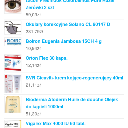
Alcon Freshlook Colorblends Pure Hazel
Zerówki 2 szt
59,03
zł
Okulary korekcyjne Solano CL 90147 D
231,79
zł
Boiron Eugenia Jambosa 15CH 4 g
10,94
zł
Orton Flex 30 kaps.
12,14
zł
SVR Cicavit+ krem kojąco-regenerujący 40ml
21,11
zł
Bioderma Atoderm Huile de douche Olejek
do kąpieli 1000ml
51,30
zł
Vigalex Max 4000 IU 60 tabl.