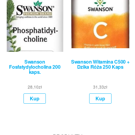
Swanson
Swanson Witamina C500 +
Fosfatydylocholina 200
Dzika Róża 250 Kaps
kaps.
28,10
zł
31,33
zł
Kup
Kup