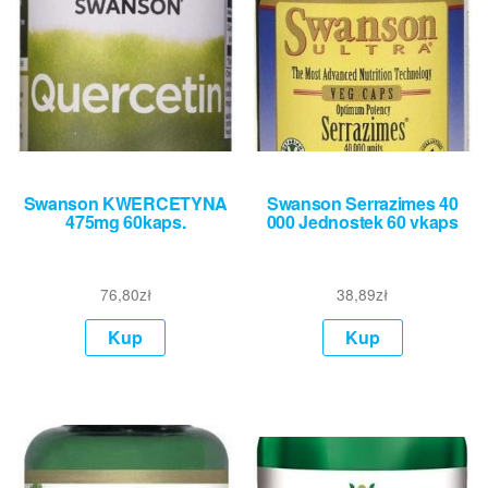
Swanson KWERCETYNA
Swanson Serrazimes 40
475mg 60kaps.
000 Jednostek 60 vkaps
76,80
zł
38,89
zł
Kup
Kup