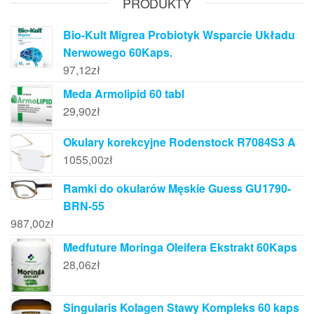
PRODUKTY
Bio-Kult Migrea Probiotyk Wsparcie Układu
Nerwowego 60Kaps.
97,12
zł
Meda Armolipid 60 tabl
29,90
zł
Okulary korekcyjne Rodenstock R7084S3 A
1055,00
zł
Ramki do okularów Męskie Guess GU1790-
BRN-55
987,00
zł
Medfuture Moringa Oleifera Ekstrakt 60Kaps
28,06
zł
Singularis Kolagen Stawy Kompleks 60 kaps