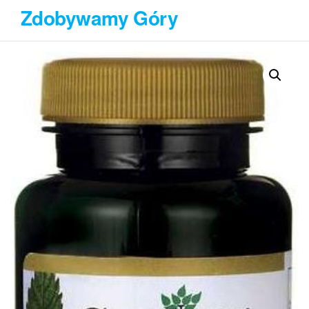
Przejdź
Zdobywamy Góry
do
treści