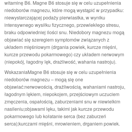
witaminę B6. Magne B6 stosuje się w celu uzupełnienia
niedoborów magnezu, które mogą wystąpić w przypadku:
niewystarczającej podaży pierwiastka, w wyniku
intensywnego wysiłku fizycznego, przewlekłego stresu,
braku odpowiedniej ilości snu. Niedobory magnezu mogą
objawiać się szeregiem symptomów związanych z
układem mięśniowym (drgania powiek, kurcze mięśni,
kurcze przewodu pokarmowego) czy układem nerwowym
(niepokój, łagodny lęk, drażliwość, wahania nastroju).
WskazaniaMagne B6 stosuje się w celu uzupełnienia
niedoborów magnezu – mogą się one
objawiać:nerwowością, drażliwością, wahaniami nastroju,
łagodnym lękiem, niepokojem, przejściowym uczuciem
zmęczenia, ospałością, zaburzeniami snu w niewielkim
nasileniu;objawami lęku, takimi jak kurcze przewodu
pokarmowego lub kołatanie serca (bez zaburzeń
serca);kurczami mięśni, mrowieniem, drganiem powiek.