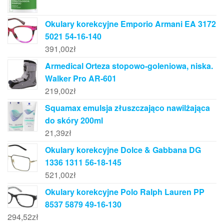
Okulary korekcyjne Emporio Armani EA 3172
5021 54-16-140
391,00
zł
Armedical Orteza stopowo-goleniowa, niska.
Walker Pro AR-601
219,00
zł
Squamax emulsja złuszczająco nawilżająca
do skóry 200ml
21,39
zł
Okulary korekcyjne Dolce & Gabbana DG
1336 1311 56-18-145
521,00
zł
Okulary korekcyjne Polo Ralph Lauren PP
8537 5879 49-16-130
294,52
zł