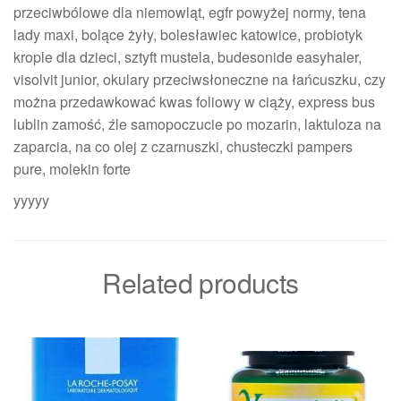
przeciwbólowe dla niemowląt, egfr powyżej normy, tena
lady maxi, bolące żyły, bolesławiec katowice, probiotyk
krople dla dzieci, sztyft mustela, budesonide easyhaler,
visolvit junior, okulary przeciwsłoneczne na łańcuszku, czy
można przedawkować kwas foliowy w ciąży, express bus
lublin zamość, źle samopoczucie po mozarin, laktuloza na
zaparcia, na co olej z czarnuszki, chusteczki pampers
pure, molekin forte
yyyyy
Related products