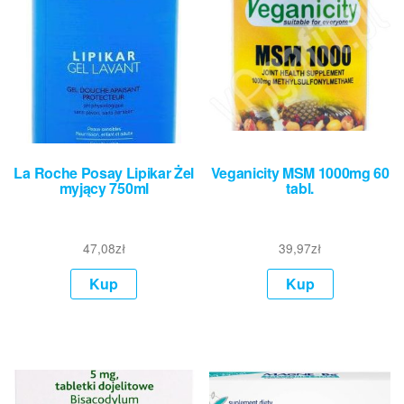
La Roche Posay Lipikar Żel
Veganicity MSM 1000mg 60
myjący 750ml
tabl.
47,08
zł
39,97
zł
Kup
Kup