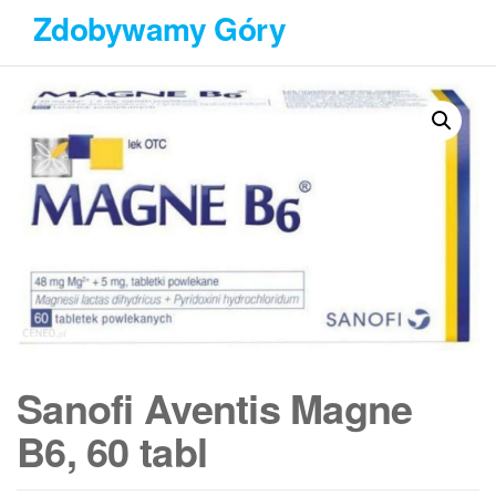
Przejdź
Zdobywamy Góry
do
treści
Sanofi Aventis Magne
B6, 60 tabl