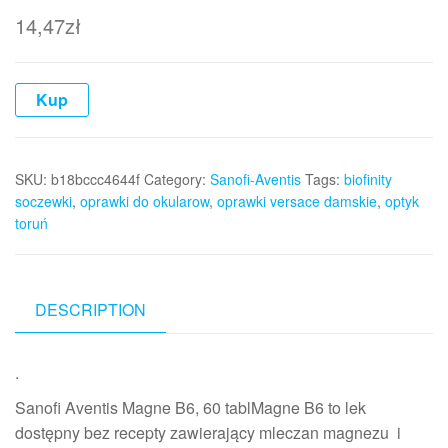
14,47
zł
Kup
SKU:
b18bccc4644f
Category:
Sanofi-Aventis
Tags:
biofinity
soczewki
,
oprawki do okularow
,
oprawki versace damskie
,
optyk
toruń
DESCRIPTION
.
Sanofi Aventis Magne B6, 60 tablMagne B6 to lek
dostępny bez recepty zawierający mleczan magnezu i