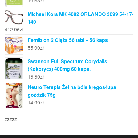
19,68
zł
Michael Kors MK 4082 ORLANDO 3099 54-17-
140
412,96
zł
Femibion 2 Ciąża 56 tabl + 56 kaps
55,90
zł
Swanson Full Spectrum Corydalis
(Kokorycz) 400mg 60 kaps.
15,50
zł
Neuro Terapia Żel na bóle kręgosłupa
goździk 75g
14,99
zł
zzzzz