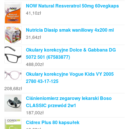
NOW Natural Resveratrol 50mg 60vegkaps
41,10
zł
Nutricia Diasip smak waniliowy 4x200 ml
31,64
zł
Okulary korekcyjne Dolce & Gabbana DG
5072 501 (67583877)
488,00
zł
Okulary korekcyjne Vogue Kids VY 2005
2780 43-17-125
208,68
zł
Ciśnieniomierz zegarowy lekarski Boso
CLASSIC przewód 2w1
187,00
zł
Cidrex Plus 80 kapsułek