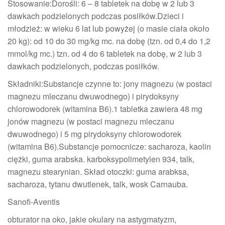
Stosowanie:Dorośli: 6 – 8 tabletek na dobę w 2 lub 3
dawkach podzielonych podczas posiłków.Dzieci i
młodzież: w wieku 6 lat lub powyżej (o masie ciała około
20 kg): od 10 do 30 mg/kg mc. na dobę (tzn. od 0,4 do 1,2
mmol/kg mc.) tzn. od 4 do 6 tabletek na dobę, w 2 lub 3
dawkach podzielonych, podczas posiłków.
Składniki:Substancje czynne to: jony magnezu (w postaci
magnezu mleczanu dwuwodnego) i pirydoksyny
chlorowodorek (witamina B6).1 tabletka zawiera 48 mg
jonów magnezu (w postaci magnezu mleczanu
dwuwodnego) i 5 mg pirydoksyny chlorowodorek
(witamina B6).Substancje pomocnicze: sacharoza, kaolin
ciężki, guma arabska. karboksypolimetylen 934, talk,
magnezu stearynian. Skład otoczki: guma arabksa,
sacharoza, tytanu dwutlenek, talk, wosk Carnauba.
Sanofi-Aventis
obturator na oko, jakie okulary na astygmatyzm,