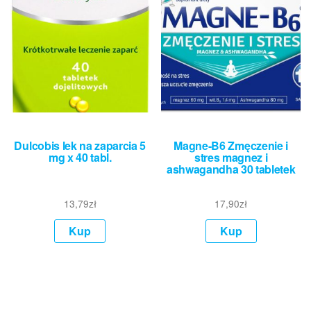
Dulcobis lek na zaparcia 5
Magne-B6 Zmęczenie i
mg x 40 tabl.
stres magnez i
ashwagandha 30 tabletek
13,79
zł
17,90
zł
Kup
Kup