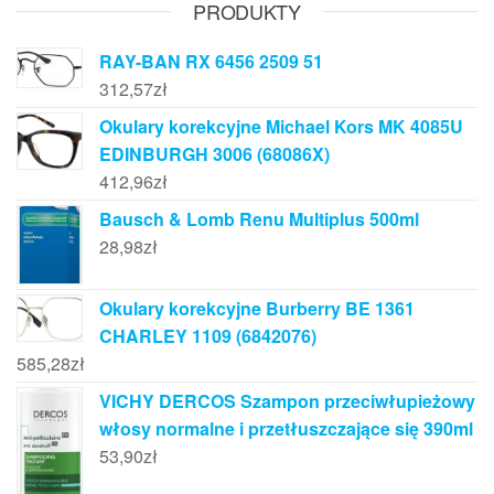
PRODUKTY
RAY-BAN RX 6456 2509 51
312,57
zł
Okulary korekcyjne Michael Kors MK 4085U
EDINBURGH 3006 (68086X)
412,96
zł
Bausch & Lomb Renu Multiplus 500ml
28,98
zł
Okulary korekcyjne Burberry BE 1361
CHARLEY 1109 (6842076)
585,28
zł
VICHY DERCOS Szampon przeciwłupieżowy
włosy normalne i przetłuszczające się 390ml
53,90
zł