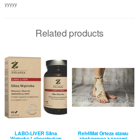
yyyyy
Related products
LABO-LIVER Silna
Reh4Mat Orteza stawu
Wątroba Laboratorium
skokowego z pasami