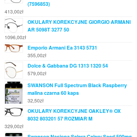
(7596853)
413,00
zł
OKULARY KOREKCYJNE GIORGIO ARMANI
AR 5098T 3277 50
1096,00
zł
Emporio Armani Ea 3143 5731
355,00
zł
Dolce & Gabbana DG 1313 1320 54
579,00
zł
SWANSON Full Spectrum Black Raspberry
malina czarna 60 kaps
32,50
zł
OKULARY KOREKCYJNE OAKLEY® OX
8032 803201 57 ROZMIAR M
329,00
zł
Swanson Nasiona Selera Celery Seed 500mg