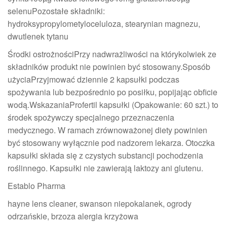
selenuPozostałe składniki:
hydroksypropylometyloceluloza, stearynian magnezu,
dwutlenek tytanu
Środki ostrożnościPrzy nadwrażliwości na którykolwiek ze
składników produkt nie powinien być stosowany.Sposób
użyciaPrzyjmować dziennie 2 kapsułki podczas
spożywania lub bezpośrednio po posiłku, popijając obficie
wodą.WskazaniaProfertil kapsułki (Opakowanie: 60 szt.) to
środek spożywczy specjalnego przeznaczenia
medycznego. W ramach zrównoważonej diety powinien
być stosowany wyłącznie pod nadzorem lekarza. Otoczka
kapsułki składa się z czystych substancji pochodzenia
roślinnego. Kapsułki nie zawierają laktozy ani glutenu.
Establo Pharma
hayne lens cleaner, swanson niepokalanek, ogrody
odrzańskie, brzoza alergia krzyżowa