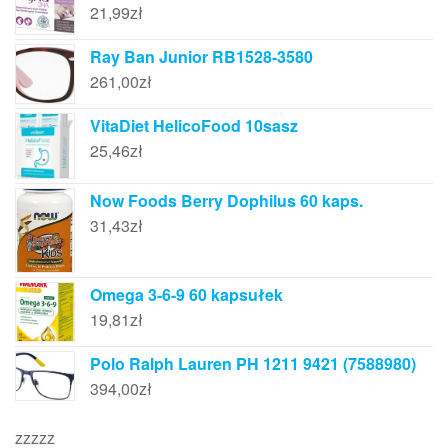
21,99
zł
Ray Ban Junior RB1528-3580
261,00
zł
VitaDiet HelicoFood 10sasz
25,46
zł
Now Foods Berry Dophilus 60 kaps.
31,43
zł
Omega 3-6-9 60 kapsułek
19,81
zł
Polo Ralph Lauren PH 1211 9421 (7588980)
394,00
zł
zzzzz