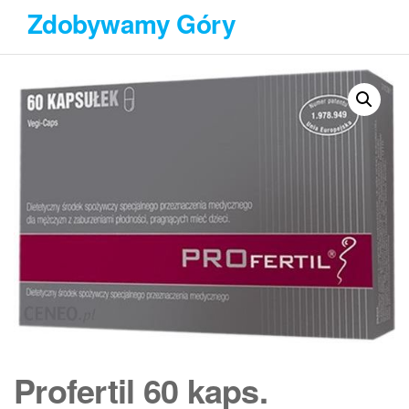
Przejdź
Zdobywamy Góry
do
treści
Profertil 60 kaps.