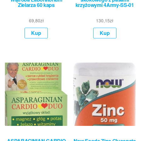
Zielarza 60 kaps
krzyżowymi 4Army-SS-01
69,80
zł
130,15
zł
Kup
Kup
ASPARAGINIAN CARDIO
Now Foods Zinc Gluconate