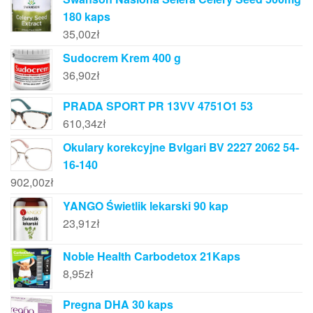
180 kaps
35,00
zł
Sudocrem Krem 400 g
36,90
zł
PRADA SPORT PR 13VV 4751O1 53
610,34
zł
Okulary korekcyjne Bvlgari BV 2227 2062 54-
16-140
902,00
zł
YANGO Świetlik lekarski 90 kap
23,91
zł
Noble Health Carbodetox 21Kaps
8,95
zł
Pregna DHA 30 kaps