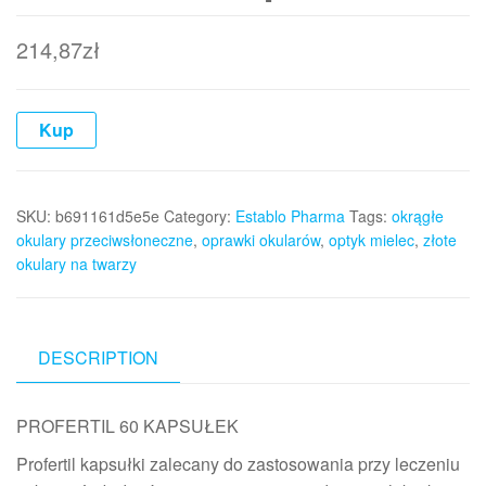
214,87
zł
Kup
SKU:
b691161d5e5e
Category:
Establo Pharma
Tags:
okrągłe
okulary przeciwsłoneczne
,
oprawki okularów
,
optyk mielec
,
złote
okulary na twarzy
DESCRIPTION
PROFERTIL 60 KAPSUŁEK
Profertil kapsułki zalecany do zastosowania przy leczeniu