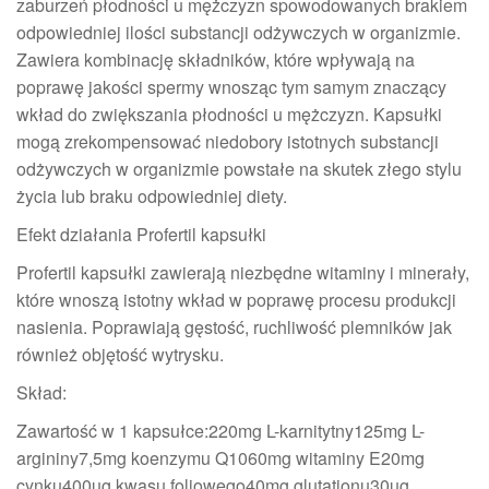
zaburzeń płodności u mężczyzn spowodowanych brakiem
odpowiedniej ilości substancji odżywczych w organizmie.
Zawiera kombinację składników, które wpływają na
poprawę jakości spermy wnosząc tym samym znaczący
wkład do zwiększania płodności u mężczyzn. Kapsułki
mogą zrekompensować niedobory istotnych substancji
odżywczych w organizmie powstałe na skutek złego stylu
życia lub braku odpowiedniej diety.
Efekt działania Profertil kapsułki
Profertil kapsułki zawierają niezbędne witaminy i minerały,
które wnoszą istotny wkład w poprawę procesu produkcji
nasienia. Poprawiają gęstość, ruchliwość plemników jak
również objętość wytrysku.
Skład:
Zawartość w 1 kapsułce:220mg L-karnitytny125mg L-
argininy7,5mg koenzymu Q1060mg witaminy E20mg
cynku400µg kwasu foliowego40mg glutationu30µg