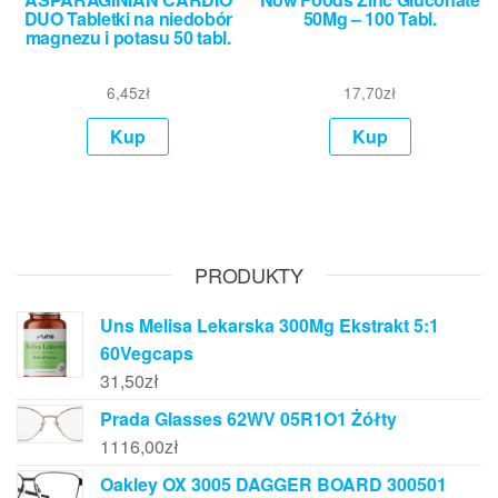
DUO Tabletki na niedobór
50Mg – 100 Tabl.
magnezu i potasu 50 tabl.
6,45
zł
17,70
zł
Kup
Kup
PRODUKTY
Uns Melisa Lekarska 300Mg Ekstrakt 5:1
60Vegcaps
31,50
zł
Prada Glasses 62WV 05R1O1 Żółty
1116,00
zł
Oakley OX 3005 DAGGER BOARD 300501