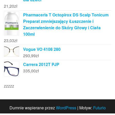
21,20
zł
Pharmaceris T Octopirox DS Scalp Tonicum
Preparat zmniejszający Łuszczenie i
Zaczerwienienie do Skóry Głowy i Ciała
100ml
23,03
zł
Vogue VO 4108 280
293,99
zł
Carrera 2012T PJP
335,00
zł
zzzzz
Dumnie wspierane przez
WordPress
|
Motyw:
Futurio