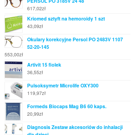
PERSOL PO 3185V 24 48
617,02
zł
Kriomed sztyft na hemoroidy 1 szt
43,09
zł
Okulary korekcyjne Persol PO 2483V 1107
52-20-145
553,00
zł
Artivit 15 fiolek
36,55
zł
Pulsoksymetr Microlife OXY300
119,97
zł
Formeds Biocaps Mag B6 60 kaps.
20,99
zł
Diagnosis Zestaw akcesoriów do inhalacji
dla dzieci