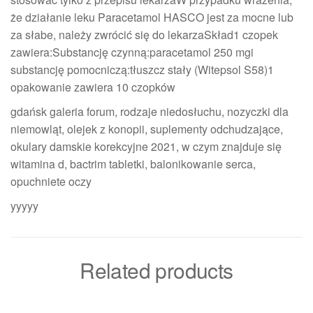
że działanie leku Paracetamol HASCO jest za mocne lub
za słabe, należy zwrócić się do lekarzaSkład1 czopek
zawiera:Substancję czynną:paracetamol 250 mgi
substancję pomocniczą:tłuszcz stały (Witepsol S58)1
opakowanie zawiera 10 czopków
gdańsk galeria forum, rodzaje niedosłuchu, nozyczki dla
niemowląt, olejek z konopii, suplementy odchudzające,
okulary damskie korekcyjne 2021, w czym znajduje się
witamina d, bactrim tabletki, balonikowanie serca,
opuchniete oczy
yyyyy
Related products