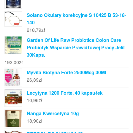
Solano Okulary korekcyjne S 10425 B 53-18-
140
218,79
zł
Garden Of Life Raw Probiotics Colon Care
Probiotyk Wsparcie Prawidłowej Pracy Jelit
30Kaps.
192,00
zł
Myvita Biotyna Forte 2500Mcg 30Ml
26,39
zł
Lecytyna 1200 Forte, 40 kapsułek
10,95
zł
Nanga Kwercetyna 10g
18,90
zł