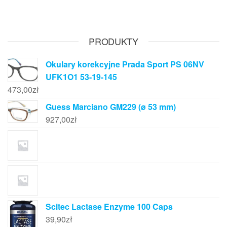
PRODUKTY
Okulary korekcyjne Prada Sport PS 06NV
UFK1O1 53-19-145
473,00
zł
Guess Marciano GM229 (ø 53 mm)
927,00
zł
Scitec Lactase Enzyme 100 Caps
39,90
zł