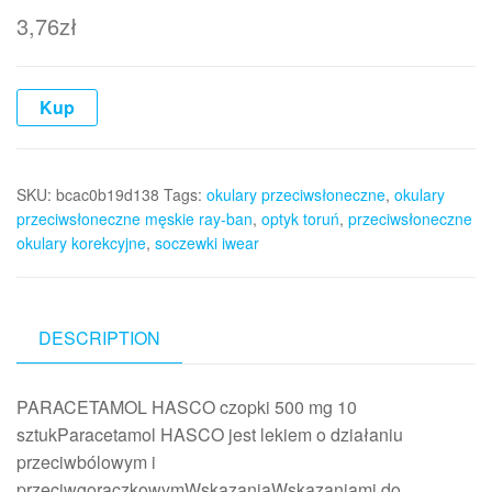
3,76
zł
Kup
SKU:
bcac0b19d138
Tags:
okulary przeciwsłoneczne
,
okulary
przeciwsłoneczne męskie ray-ban
,
optyk toruń
,
przeciwsłoneczne
okulary korekcyjne
,
soczewki iwear
DESCRIPTION
PARACETAMOL HASCO czopki 500 mg 10
sztukParacetamol HASCO jest lekiem o działaniu
przeciwbólowym i
przeciwgorączkowymWskazaniaWskazaniami do