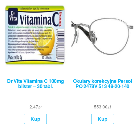
Dr Vita Vitamina C 100mg
Okulary korekcyjne Persol
blister – 30 tabl.
PO 2478V 513 48-20-140
2,47
zł
553,00
zł
Kup
Kup