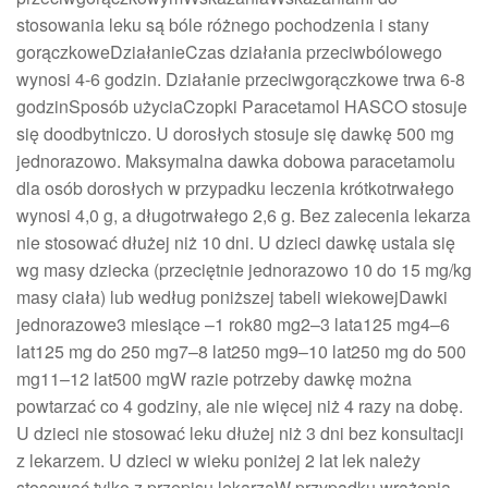
stosowania leku są bóle różnego pochodzenia i stany
gorączkoweDziałanieCzas działania przeciwbólowego
wynosi 4-6 godzin. Działanie przeciwgorączkowe trwa 6-8
godzinSposób użyciaCzopki Paracetamol HASCO stosuje
się doodbytniczo. U dorosłych stosuje się dawkę 500 mg
jednorazowo. Maksymalna dawka dobowa paracetamolu
dla osób dorosłych w przypadku leczenia krótkotrwałego
wynosi 4,0 g, a długotrwałego 2,6 g. Bez zalecenia lekarza
nie stosować dłużej niż 10 dni. U dzieci dawkę ustala się
wg masy dziecka (przeciętnie jednorazowo 10 do 15 mg/kg
masy ciała) lub według poniższej tabeli wiekowejDawki
jednorazowe3 miesiące –1 rok80 mg2–3 lata125 mg4–6
lat125 mg do 250 mg7–8 lat250 mg9–10 lat250 mg do 500
mg11–12 lat500 mgW razie potrzeby dawkę można
powtarzać co 4 godziny, ale nie więcej niż 4 razy na dobę.
U dzieci nie stosować leku dłużej niż 3 dni bez konsultacji
z lekarzem. U dzieci w wieku poniżej 2 lat lek należy
stosować tylko z przepisu lekarzaW przypadku wrażenia,