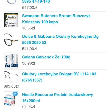
5895 47-19-140
547,00
zł
Swanson Butchers Broom Ruszczyk
Kolczasty 100 kaps.
16,55
zł
Dolce & Gabbana Okulary Korekcyjne Dg
5036 3090 53
541,99
zł
Galena Galvenox Żel 100g
30,90
zł
Okulary korekcyjne Bvlgari BV 1114 103
(67651357)
693,00
zł
Nestle Resource Protein truskawkowy
16x200ml
27,05
zł