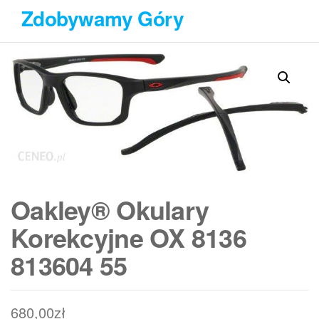
Przejdź
Zdobywamy Góry
do
treści
Oakley® Okulary
Korekcyjne OX 8136
813604 55
680,00
zł