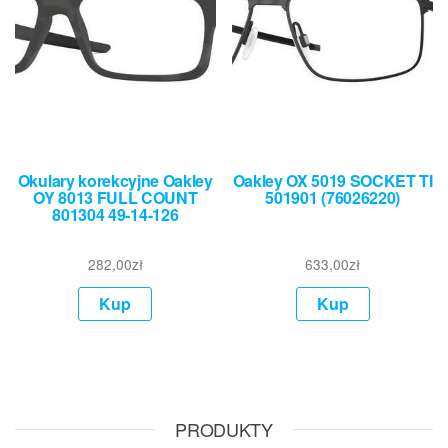
Okulary korekcyjne Oakley
Oakley OX 5019 SOCKET TI
OY 8013 FULL COUNT
501901 (76026220)
801304 49-14-126
282,00
zł
633,00
zł
Kup
Kup
PRODUKTY