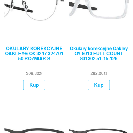
OKULARY KOREKCYJNE
Okulary korekcyjne Oakley
OAKLEY® OX 3247 324701
OY 8013 FULL COUNT
50 ROZMIAR S
801302 51-15-126
306,80
zł
282,00
zł
Kup
Kup