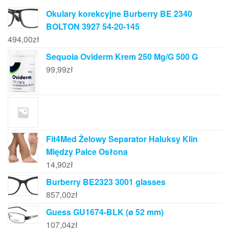
Okulary korekcyjne Burberry BE 2340
BOLTON 3927 54-20-145
494,00
zł
Sequoia Oviderm Krem 250 Mg/G 500 G
99,99
zł
Fit4Med Żelowy Separator Haluksy Klin
Między Palce Osłona
14,90
zł
Burberry BE2323 3001 glasses
857,00
zł
Guess GU1674-BLK (ø 52 mm)
107,04
zł