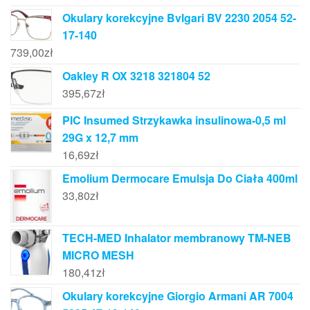
Okulary korekcyjne Bvlgari BV 2230 2054 52-
17-140
739,00
zł
Oakley R OX 3218 321804 52
395,67
zł
PIC Insumed Strzykawka insulinowa-0,5 ml
29G x 12,7 mm
16,69
zł
Emolium Dermocare Emulsja Do Ciała 400ml
33,80
zł
TECH-MED Inhalator membranowy TM-NEB
MICRO MESH
180,41
zł
Okulary korekcyjne Giorgio Armani AR 7004