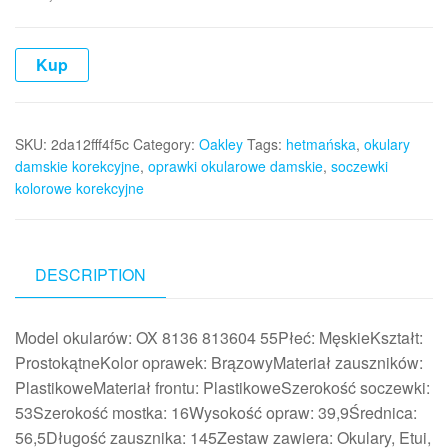
Kup
SKU:
2da12fff4f5c
Category:
Oakley
Tags:
hetmańska
,
okulary
damskie korekcyjne
,
oprawki okularowe damskie
,
soczewki
kolorowe korekcyjne
DESCRIPTION
Model okularów: OX 8136 813604 55Płeć: MęskieKształt:
ProstokątneKolor oprawek: BrązowyMateriał zauszników:
PlastikoweMateriał frontu: PlastikoweSzerokość soczewki:
53Szerokość mostka: 16Wysokość opraw: 39,9Średnica:
56,5Długość zausznika: 145Zestaw zawiera: Okulary, Etui,