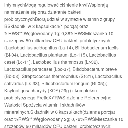
intymnychMogą regulować ciśnienie krwiWspierają
namnażanie się oraz działanie bakterii
probiotycznychBiorą udział w syntezie witamin z grupy
BSkładniki w 3 kapsulkach(1 porcja) oraz
%RWS**:Węglowodany 1g; 0,38%RWSMieszanka 10
szczepów 50 miliardów CFU bakterii probiotycznych:
(Lactobacillus acidophilus (La-14), Bifidobacterium lactis
(BI-04), Lactobacillus plantarum (Lp-115), Lactobacillus
casei (Lc-11), Lactobacillus rhamnosus (Lr-32),
Lactobacillus paracasei (Lpc-37), Bifidobacterium breve
(Bb-03), Streptococcus thermophilus (St-21), Lactobacillus
salivarius (Ls-33), Bifidobacterium longum (BI-05));
Ksylooligosacharydy (XOS) 29g (z kompleksu
probiotycznego PreticX)*RWS-dzienne Referencyjne
Wartości Spożycia witamin i składników
mineralnych.Składniki w 6 kapsułkach(dzienna porcja)
oraz %RWS**:Węglowodany 2g; 0,76%RWSMieszanka 10
szczepów 50 miliardów CFU bakterii probiotycznych: