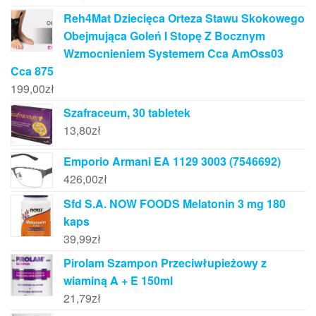
Reh4Mat Dziecięca Orteza Stawu Skokowego
Obejmująca Goleń I Stopę Z Bocznym
Wzmocnieniem Systemem Cca AmOss03
Cca 875
199,00
zł
Szafraceum, 30 tabletek
13,80
zł
Emporio Armani EA 1129 3003 (7546692)
426,00
zł
Sfd S.A. NOW FOODS Melatonin 3 mg 180
kaps
39,99
zł
Pirolam Szampon Przeciwłupieżowy z
wiaminą A + E 150ml
21,79
zł