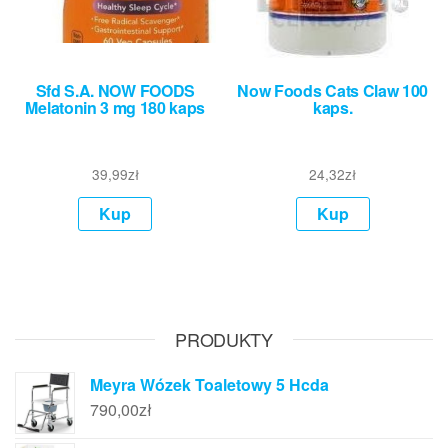
Sfd S.A. NOW FOODS
Now Foods Cats Claw 100
Melatonin 3 mg 180 kaps
kaps.
39,99
zł
24,32
zł
Kup
Kup
PRODUKTY
Meyra Wózek Toaletowy 5 Hcda
790,00
zł