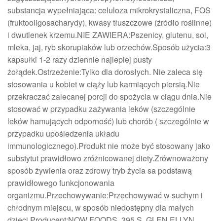
substancja wypełniająca: celuloza mikrokrystaliczna, FOS
(fruktooligosacharydy), kwasy tłuszczowe (źródło roślinne)
i dwutlenek krzemu.NIE ZAWIERA:Pszenicy, glutenu, soi,
mleka, jaj, ryb skorupiaków lub orzechów.Sposób użycia:3
kapsułki 1-2 razy dziennie najlepiej pusty
żołądek.Ostrzeżenie:Tylko dla dorosłych. Nie zaleca się
stosowania u kobiet w ciąży lub karmiących piersią.Nie
przekraczać zalecanej porcji do spożycia w ciągu dnia.Nie
stosować w przypadku zażywania leków (szczególnie
leków hamujących odporność) lub chorób ( szczególnie w
przypadku upośledzenia układu
immunologicznego).Produkt nie może być stosowany jako
substytut prawidłowo zróżnicowanej diety.Zrównoważony
sposób żywienia oraz zdrowy tryb życia sa podstawą
prawidłowego funkcjonowania
organizmu.Przechowywanie:Przechowywać w suchym i
chłodnym miejscu, w sposób niedostępny dla małych
dzieci.Producent:NOW FOODS, 395 S. GLEN ELLYN