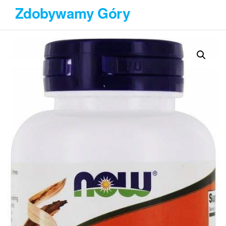
Przejdź
Zdobywamy Góry
do
treści