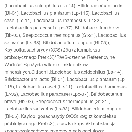
(Lactobacillus acidophilus (La-14), Bifidobacterium lactis
(BI-04), Lactobacillus plantarum (Lp-115), Lactobacillus
casei (Lc-11), Lactobacillus rhamnosus (Lr-32),
Lactobacillus paracasei (Lpc-37), Bifidobacterium breve
(Bb-03), Streptococcus thermophilus (St-21), Lactobacillus
salivarius (Ls-33), Bifidobacterium longum (BI-05));
Ksylooligosacharydy (XOS) 29g (z kompleksu
probiotycznego PreticX)*RWS-dzienne Referencyjne
Wartości Spożycia witamin i składników
mineralnych.Składniki:Lactobacillus acidophilus (La-14),
Bifidobacterium lactis (BI-04), Lactobacillus plantarum (Lp-
115), Lactobacillus casei (Lc-11), Lactobacillus rhamnosus
(Lr-32), Lactobacillus paracasei (Lpc-37), Bifidobacterium
breve (Bb-03), Streptococcus thermophilus (St-21),
Lactobacillus salivarius (Ls-33), Bifidobacterium longum
(BI-05), Ksylooligosacharydy (XOS) 29g (z kompleksu
probiotycznego PreticX); otoczka kapsułki:substancja
zagęszczająca:hydroksypropylometyloceluloza;