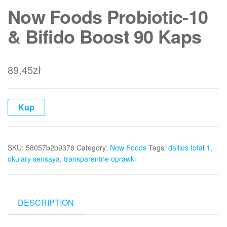
Now Foods Probiotic-10
& Bifido Boost 90 Kaps
89,45
zł
Kup
SKU:
58057b2b9376
Category:
Now Foods
Tags:
dailies total 1
,
okulary sensaya
,
transparentne oprawki
DESCRIPTION