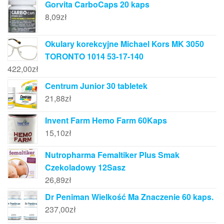
Gorvita CarboCaps 20 kaps
8,09
zł
Okulary korekcyjne Michael Kors MK 3050
TORONTO 1014 53-17-140
422,00
zł
Centrum Junior 30 tabletek
21,88
zł
Invent Farm Hemo Farm 60Kaps
15,10
zł
Nutropharma Femaltiker Plus Smak
Czekoladowy 12Sasz
26,89
zł
Dr Peniman Wielkość Ma Znaczenie 60 kaps.
237,00
zł