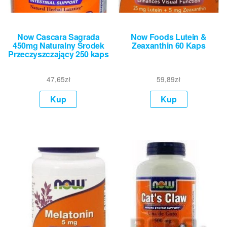
Now Cascara Sagrada
Now Foods Lutein &
450mg Naturalny Środek
Zeaxanthin 60 Kaps
Przeczyszczający 250 kaps
47,65
zł
59,89
zł
Kup
Kup