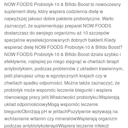
NOW FOODS Probiotyk-10 & Bifido Boost to nowoczesny
suplement diety, który wspiera codzienna dietę w
najwyższej jakosci dobre pakterie probiotyczne. Warto
zaznaczyć, że suplementując preparat NOW FOODS
dostarczasz do swojego organizmu aż 10 szczepów
specjalnie wyselekcjonowanych dobrych bakterii.Kiedy
wspierać dietę NOW FOODS Probiotyk-10 & Bifido Boost?
NOW FOODS Probiotyk-10 & Bifido Boost działa szybko i
efektywnie, najlepiej po niego sięgnąć w chwilach terapii
antybiotykiem, podczas problemów z układem trawiennym,
jeśli planujesz urlop w egzotycznych krajach czy w
chwilach spadku odporności. Można także zaznaczyć, że
probiotyk może wspomóc leczenie biegunki i wspiera
równowagę pracy jelit.Właściwości probiotyku:Wspierają
układ odpornościowyMogą wspomóc leczenie
biegunkiObniżają pH w jelitachPozytywnie wpływają na
wchłanianie witamin czy minerałówWspierają organizm
podczas antybiotykoterapiiWspiera leczenie infekcji