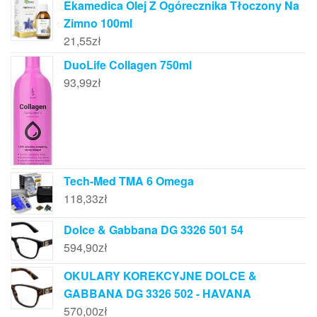
Ekamedica Olej Z Ogórecznika Tłoczony Na
Zimno 100ml
21,55
zł
DuoLife Collagen 750ml
93,99
zł
Tech-Med TMA 6 Omega
118,33
zł
Dolce & Gabbana DG 3326 501 54
594,90
zł
OKULARY KOREKCYJNE DOLCE &
GABBANA DG 3326 502 - HAVANA
570,00
zł