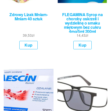
Zdrowy Lizak Mniam-
FLEGAMINA Syrop na
Mniam 40 sztuk
choroby oskrzeli i
wydzielinę o smaku
miętowym bez cukru
4mg/5ml 200ml
39,53
zł
14,43
zł
Kup
Kup