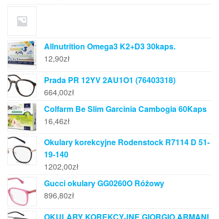
Allnutrition Omega3 K2+D3 30kaps.
12,90
zł
Prada PR 12YV 2AU1O1 (76403318)
664,00
zł
Colfarm Be Slim Garcinia Cambogia 60Kaps
16,46
zł
Okulary korekcyjne Rodenstock R7114 D 51-
19-140
1202,00
zł
Gucci okulary GG0260O Różowy
896,80
zł
OKULARY KOREKCYJNE GIORGIO ARMANI