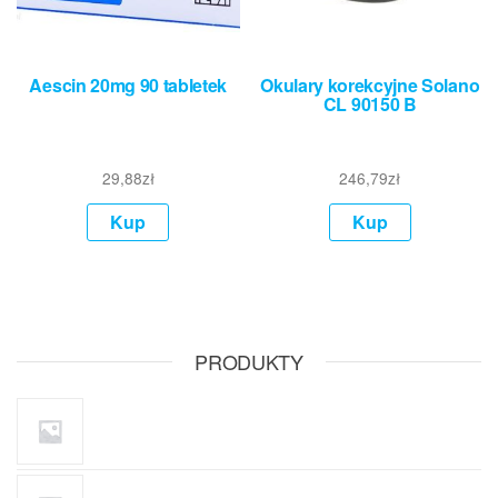
Aescin 20mg 90 tabletek
Okulary korekcyjne Solano
CL 90150 B
29,88
zł
246,79
zł
Kup
Kup
PRODUKTY