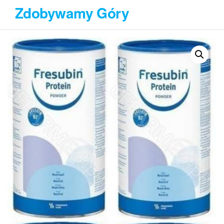
Przejdź
Zdobywamy Góry
do
treści