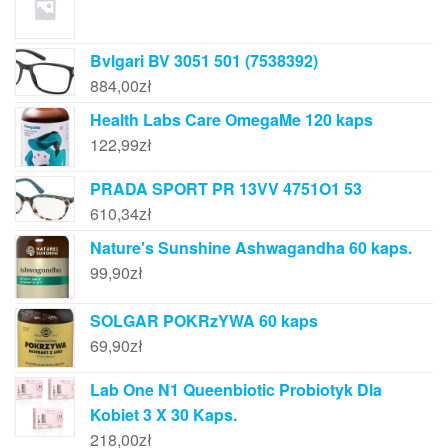
Bvlgari BV 3051 501 (7538392)
884,00
zł
Health Labs Care OmegaMe 120 kaps
122,99
zł
PRADA SPORT PR 13VV 4751O1 53
610,34
zł
Nature's Sunshine Ashwagandha 60 kaps.
99,90
zł
SOLGAR POKRzYWA 60 kaps
69,90
zł
Lab One N1 Queenbiotic Probiotyk Dla
Kobiet 3 X 30 Kaps.
218,00
zł