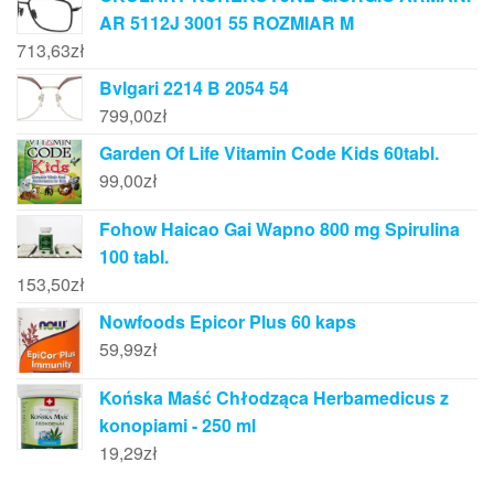
AR 5112J 3001 55 ROZMIAR M
713,63
zł
Bvlgari 2214 B 2054 54
799,00
zł
Garden Of Life Vitamin Code Kids 60tabl.
99,00
zł
Fohow Haicao Gai Wapno 800 mg Spirulina
100 tabl.
153,50
zł
Nowfoods Epicor Plus 60 kaps
59,99
zł
Końska Maść Chłodząca Herbamedicus z
konopiami - 250 ml
19,29
zł