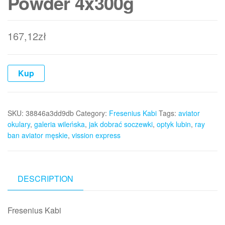
Powder 4x300g
167,12
zł
Kup
SKU:
38846a3dd9db
Category:
Fresenius Kabi
Tags:
aviator
okulary
,
galeria wileńska
,
jak dobrać soczewki
,
optyk lubin
,
ray
ban aviator męskie
,
vission express
DESCRIPTION
Fresenius Kabi