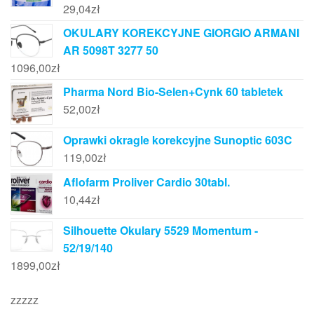
29,04
zł
OKULARY KOREKCYJNE GIORGIO ARMANI
AR 5098T 3277 50
1096,00
zł
Pharma Nord Bio-Selen+Cynk 60 tabletek
52,00
zł
Oprawki okragle korekcyjne Sunoptic 603C
119,00
zł
Aflofarm Proliver Cardio 30tabl.
10,44
zł
Silhouette Okulary 5529 Momentum -
52/19/140
1899,00
zł
zzzzz