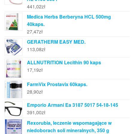
441,02
zł
Medica Herbs Berberyna HCL 500mg
40kaps.
27,47
zł
GERATHERM EASY MED.
113,08
zł
ALLNUTRITION Lecithin 90 kaps
17,19
zł
FarmVix Prostavix 60kaps.
28,90
zł
Emporio Armani Ea 3187 5017 54-18-145
391,00
zł
Rexorubia, leczenie wspomagające w
niedoborach soli mineralnych, 350 g