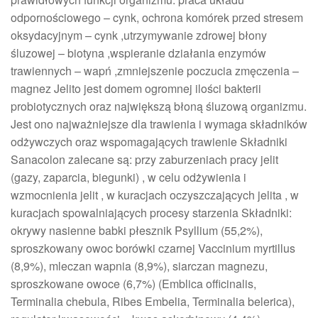
odpornościowego – cynk, ochrona komórek przed stresem
oksydacyjnym – cynk ,utrzymywanie zdrowej błony
śluzowej – biotyna ,wspieranie działania enzymów
trawiennych – wapń ,zmniejszenie poczucia zmęczenia –
magnez Jelito jest domem ogromnej ilości bakterii
probiotycznych oraz największą błoną śluzową organizmu.
Jest ono najważniejsze dla trawienia i wymaga składników
odżywczych oraz wspomagających trawienie Składniki
Sanacolon zalecane są: przy zaburzeniach pracy jelit
(gazy, zaparcia, biegunki) , w celu odżywienia i
wzmocnienia jelit , w kuracjach oczyszczających jelita , w
kuracjach spowalniających procesy starzenia Składniki:
okrywy nasienne babki płesznik Psyllium (55,2%),
sproszkowany owoc borówki czarnej Vaccinium myrtillus
(8,9%), mleczan wapnia (8,9%), siarczan magnezu,
sproszkowane owoce (6,7%) (Emblica officinalis,
Terminalia chebula, Ribes Embelia, Terminalia belerica),