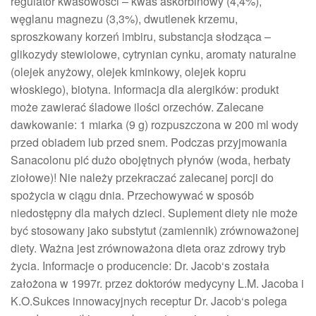
regulator kwasowości – kwas askorbinowy (4,4%),
węglanu magnezu (3,3%), dwutlenek krzemu,
sproszkowany korzeń imbiru, substancja słodząca –
glikozydy stewiolowe, cytrynian cynku, aromaty naturalne
(olejek anyżowy, olejek kminkowy, olejek kopru
włoskiego), biotyna. Informacja dla alergików: produkt
może zawierać śladowe ilości orzechów. Zalecane
dawkowanie: 1 miarka (9 g) rozpuszczona w 200 ml wody
przed obiadem lub przed snem. Podczas przyjmowania
Sanacolonu pić dużo obojętnych płynów (woda, herbaty
ziołowe)! Nie należy przekraczać zalecanej porcji do
spożycia w ciągu dnia. Przechowywać w sposób
niedostępny dla małych dzieci. Suplement diety nie może
być stosowany jako substytut (zamiennik) zrównoważonej
diety. Ważna jest zrównoważona dieta oraz zdrowy tryb
życia. Informacje o producencie: Dr. Jacob‘s została
założona w 1997r. przez doktorów medycyny L.M. Jacoba i
K.O.Sukces innowacyjnych receptur Dr. Jacob‘s polega