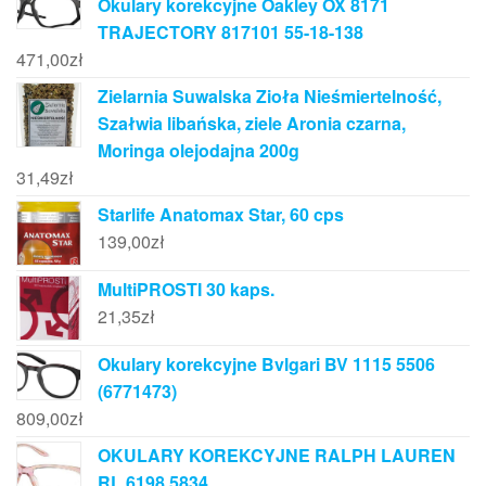
Okulary korekcyjne Oakley OX 8171
TRAJECTORY 817101 55-18-138
471,00
zł
Zielarnia Suwalska Zioła Nieśmiertelność,
Szałwia libańska, ziele Aronia czarna,
Moringa olejodajna 200g
31,49
zł
Starlife Anatomax Star, 60 cps
139,00
zł
MultiPROSTI 30 kaps.
21,35
zł
Okulary korekcyjne Bvlgari BV 1115 5506
(6771473)
809,00
zł
OKULARY KOREKCYJNE RALPH LAUREN
RL 6198 5834