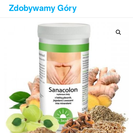
Przejdź
Zdobywamy Góry
do
treści