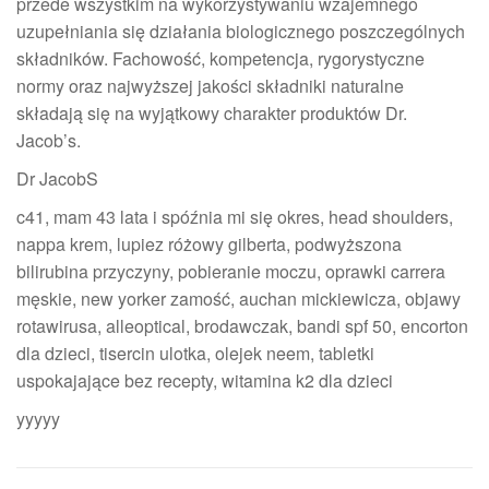
przede wszystkim na wykorzystywaniu wzajemnego
uzupełniania się działania biologicznego poszczególnych
składników. Fachowość, kompetencja, rygorystyczne
normy oraz najwyższej jakości składniki naturalne
składają się na wyjątkowy charakter produktów Dr.
Jacob’s.
Dr JacobS
c41, mam 43 lata i spóźnia mi się okres, head shoulders,
nappa krem, lupiez różowy gilberta, podwyższona
bilirubina przyczyny, pobieranie moczu, oprawki carrera
męskie, new yorker zamość, auchan mickiewicza, objawy
rotawirusa, alleoptical, brodawczak, bandi spf 50, encorton
dla dzieci, tisercin ulotka, olejek neem, tabletki
uspokajające bez recepty, witamina k2 dla dzieci
yyyyy