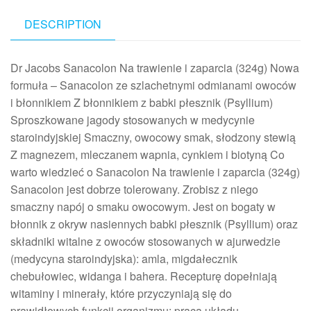
DESCRIPTION
Dr Jacobs Sanacolon Na trawienie i zaparcia (324g) Nowa
formuła – Sanacolon ze szlachetnymi odmianami owoców
i błonnikiem Z błonnikiem z babki płesznik (Psyllium)
Sproszkowane jagody stosowanych w medycynie
staroindyjskiej Smaczny, owocowy smak, słodzony stewią
Z magnezem, mleczanem wapnia, cynkiem i biotyną Co
warto wiedzieć o Sanacolon Na trawienie i zaparcia (324g)
Sanacolon jest dobrze tolerowany. Zrobisz z niego
smaczny napój o smaku owocowym. Jest on bogaty w
błonnik z okryw nasiennych babki płesznik (Psyllium) oraz
składniki witalne z owoców stosowanych w ajurwedzie
(medycyna staroindyjska): amla, migdałecznik
chebułowiec, widanga i bahera. Recepturę dopełniają
witaminy i minerały, które przyczyniają się do
prawidłowych funkcji organizmu: praca układu