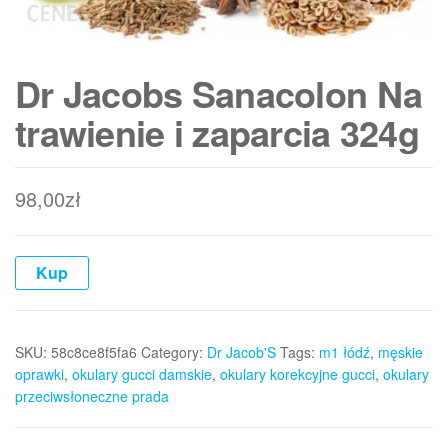
Dr Jacobs Sanacolon Na
trawienie i zaparcia 324g
98,00
zł
Kup
SKU:
58c8ce8f5fa6
Category:
Dr Jacob'S
Tags:
m1 łódź
,
męskie
oprawki
,
okulary gucci damskie
,
okulary korekcyjne gucci
,
okulary
przeciwsłoneczne prada