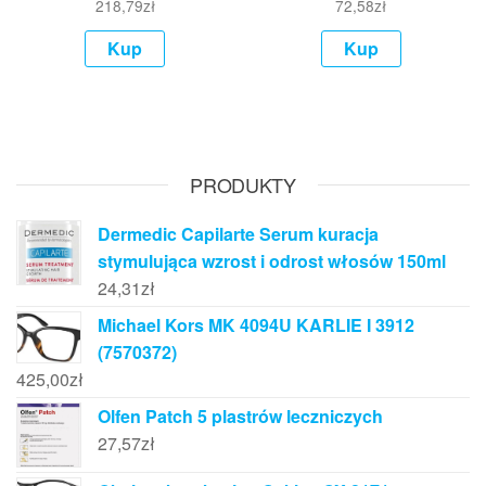
218,79
zł
72,58
zł
Kup
Kup
PRODUKTY
Dermedic Capilarte Serum kuracja
stymulująca wzrost i odrost włosów 150ml
24,31
zł
Michael Kors MK 4094U KARLIE I 3912
(7570372)
425,00
zł
Olfen Patch 5 plastrów leczniczych
27,57
zł