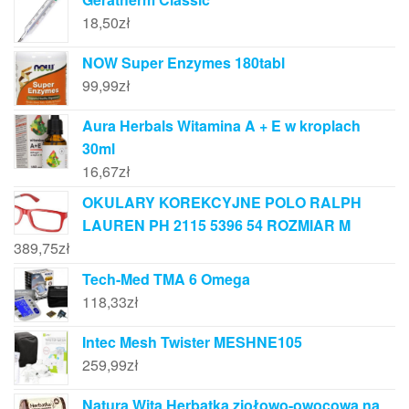
18,50
zł
NOW Super Enzymes 180tabl
99,99
zł
Aura Herbals Witamina A + E w kroplach
30ml
16,67
zł
OKULARY KOREKCYJNE POLO RALPH
LAUREN PH 2115 5396 54 ROZMIAR M
389,75
zł
Tech-Med TMA 6 Omega
118,33
zł
Intec Mesh Twister MESHNE105
259,99
zł
Natura Wita Herbatka ziołowo-owocowa na