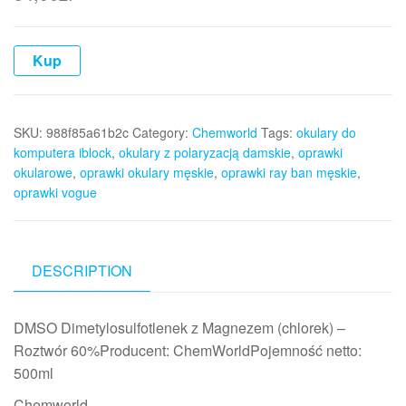
Kup
SKU:
988f85a61b2c
Category:
Chemworld
Tags:
okulary do
komputera iblock
,
okulary z polaryzacją damskie
,
oprawki
okularowe
,
oprawki okulary męskie
,
oprawki ray ban męskie
,
oprawki vogue
DESCRIPTION
DMSO Dimetylosulfotlenek z Magnezem (chlorek) –
Roztwór 60%Producent: ChemWorldPojemność netto:
500ml
Chemworld