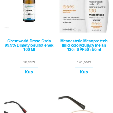
Chemworld Dmso Czda
Mesoestetic Mesoprotech
99,9% Dimetylosulfotlenek
fluid koloryzujący Melan
100 Ml
130+ SPF50+ 50ml
18,99
zł
141,55
zł
Kup
Kup