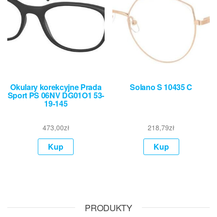
Okulary korekcyjne Prada
Solano S 10435 C
Sport PS 06NV DG01O1 53-
19-145
473,00
zł
218,79
zł
Kup
Kup
PRODUKTY