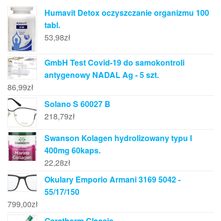
Humavit Detox oczyszczanie organizmu 100
tabl.
53,98
zł
GmbH Test Covid-19 do samokontroli
antygenowy NADAL Ag - 5 szt.
86,99
zł
Solano S 60027 B
218,79
zł
Swanson Kolagen hydrolizowany typu I
400mg 60kaps.
22,28
zł
Okulary Emporio Armani 3169 5042 -
55/17/150
799,00
zł
Geratherm Classic