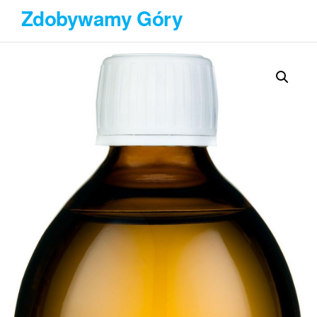
Przejdź
Zdobywamy Góry
do
treści