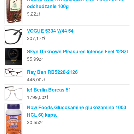
odchudzanie 100g
9,22
zł
VOGUE 5334 W44 54
307,17
zł
Skyn Unknown Pleasures Intense Feel 42Szt
55,99
zł
Ray Ban RB5228-2126
445,00
zł
Ic! Berlin Boreas 51
1799,00
zł
Now Foods Glucosamine glukozamina 1000
HCL 60 kaps.
30,55
zł