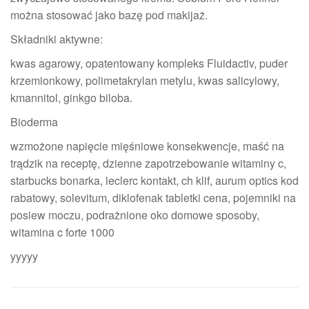
można stosować jako bazę pod makijaż.
Składniki aktywne:
kwas agarowy, opatentowany kompleks Fluidactiv, puder
krzemionkowy, polimetakrylan metylu, kwas salicylowy,
kmannitol, ginkgo biloba.
Bioderma
wzmożone napięcie mięśniowe konsekwencje, maść na
trądzik na receptę, dzienne zapotrzebowanie witaminy c,
starbucks bonarka, leclerc kontakt, ch klif, aurum optics kod
rabatowy, solevitum, diklofenak tabletki cena, pojemniki na
posiew moczu, podrażnione oko domowe sposoby,
witamina c forte 1000
yyyyy