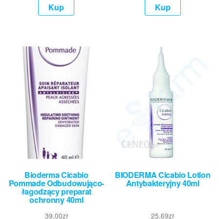
Kup
Kup
Bioderma Cicabio
BIODERMA Cicabio Lotion
Pommade Odbudowująco-
Antybakteryjny 40ml
łagodzący preparat
ochronny 40ml
39,00
zł
25,69
zł