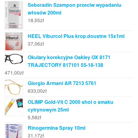
Seboradin Szampon przeciw wypadaniu
włosów 200ml
18,55
zł
HEEL Viburcol Plus krop.doustne 15x1ml
37,06
zł
Okulary korekcyjne Oakley OX 8171
TRAJECTORY 817101 55-18-138
471,00
zł
Giorgio Armani AR 7213 5761
633,00
zł
OLIMP Gold-Vit C 2000 shot o smaku
cytrynowym 25ml
5,58
zł
Rinogermina Spray 10ml
31,17
zł