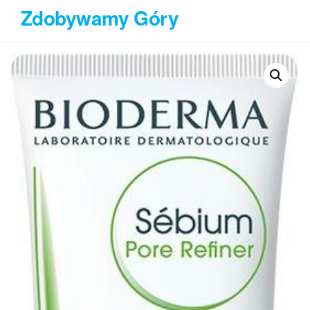
Przejdź
Zdobywamy Góry
do
treści