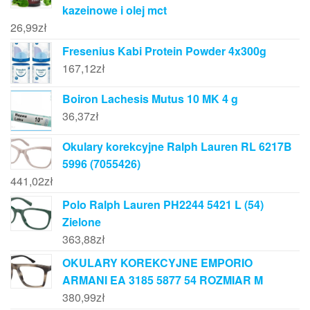
kazeinowe i olej mct
26,99
zł
Fresenius Kabi Protein Powder 4x300g
167,12
zł
Boiron Lachesis Mutus 10 MK 4 g
36,37
zł
Okulary korekcyjne Ralph Lauren RL 6217B
5996 (7055426)
441,02
zł
Polo Ralph Lauren PH2244 5421 L (54)
Zielone
363,88
zł
OKULARY KOREKCYJNE EMPORIO
ARMANI EA 3185 5877 54 ROZMIAR M
380,99
zł