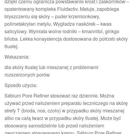
dzięki czemu ogranicza powstawanie krost i zaskórników –
opatentowany kompleks Fluidactiv. Matuje, zapobiega
błyszczeniu się skóry – puder krzemionkowy,
polimetakrylan metylu. Wygładza naskórek – kwas
salicylowy. Wymiata wolne rodniki – kmannitol, ginkgo
biloba. Lekka konsystencja dostosowana do potrzeb skóry
tłustej.
Wskazania:
dla skóry tłustej lub mieszanej z problemami
rozszerzonych porów.
Sposób użycia:
Sébium Pore Refiner stosować raz dziennie. Można
używać przed nałożeniem preparatu leczniczego na skórę
strefy T (broda, nos, czoło) w przypadku skóry mieszanej
albo na całą twarz w przypadku skóry tłustej. Może być
stosowany samodzielnie lub przed nałożeniem
zwyczajowo stosowanego kremu. Sébium Pore Refiner