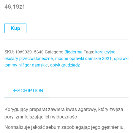
46,19
zł
Kup
SKU:
10d993915640
Category:
Bioderma
Tags:
korekcyjne
okulary przeciwsłoneczne
,
modne oprawki damskie 2021
,
oprawki
tommy hilfiger damskie
,
optyk grudziądz
DESCRIPTION
Korygujący preparat zawiera kwas agarowy, który zwęża
pory, zmniejszając ich widoczność
Normalizuje jakość sebum zapobiegając jego gęstnieniu,