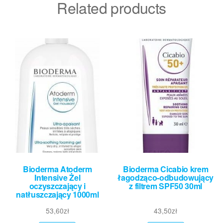
Related products
Bioderma Atoderm
Bioderma Cicabio krem
Intensive Żel
łagodząco-odbudowujący
oczyszczający i
z filtrem SPF50 30ml
natłuszczający 1000ml
53,60
zł
43,50
zł