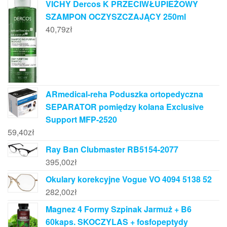
VICHY Dercos K PRZECIWŁUPIEŻOWY
SZAMPON OCZYSZCZAJĄCY 250ml
40,79
zł
ARmedical-reha Poduszka ortopedyczna
SEPARATOR pomiędzy kolana Exclusive
Support MFP-2520
59,40
zł
Ray Ban Clubmaster RB5154-2077
395,00
zł
Okulary korekcyjne Vogue VO 4094 5138 52
282,00
zł
Magnez 4 Formy Szpinak Jarmuż + B6
60kaps. SKOCZYLAS + fosfopeptydy