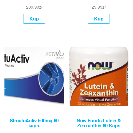
209,90
zł
29,99
zł
Kup
Kup
StructuActiv 500mg 60
Now Foods Lutein &
kaps.
Zeaxanthin 60 Kaps