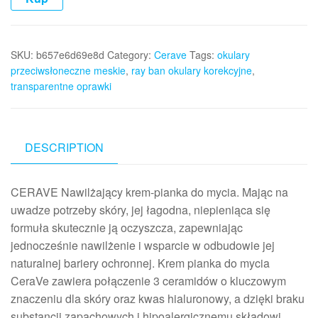
SKU:
b657e6d69e8d
Category:
Cerave
Tags:
okulary
przeciwsłoneczne meskie
,
ray ban okulary korekcyjne
,
transparentne oprawki
DESCRIPTION
CERAVE Nawilżający krem-pianka do mycia. Mając na
uwadze potrzeby skóry, jej łagodna, niepieniąca się
formuła skutecznie ją oczyszcza, zapewniając
jednocześnie nawilżenie i wsparcie w odbudowie jej
naturalnej bariery ochronnej. Krem pianka do mycia
CeraVe zawiera połączenie 3 ceramidów o kluczowym
znaczeniu dla skóry oraz kwas hialuronowy, a dzięki braku
substancji zapachowych i hipoalergicznemu składowi