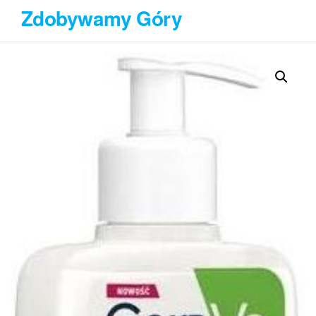
Przejdź
Zdobywamy Góry
do
treści