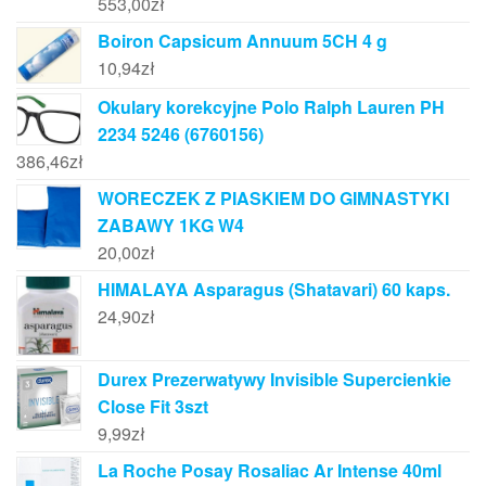
553,00
zł
Boiron Capsicum Annuum 5CH 4 g
10,94
zł
Okulary korekcyjne Polo Ralph Lauren PH
2234 5246 (6760156)
386,46
zł
WORECZEK Z PIASKIEM DO GIMNASTYKI
ZABAWY 1KG W4
20,00
zł
HIMALAYA Asparagus (Shatavari) 60 kaps.
24,90
zł
Durex Prezerwatywy Invisible Supercienkie
Close Fit 3szt
9,99
zł
La Roche Posay Rosaliac Ar Intense 40ml