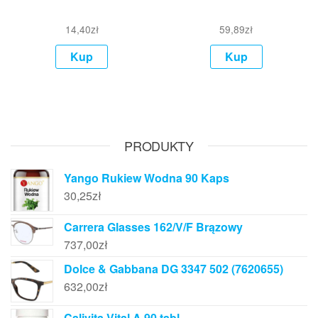
14,40
zł
59,89
zł
Kup
Kup
PRODUKTY
Yango Rukiew Wodna 90 Kaps
30,25
zł
Carrera Glasses 162/V/F Brązowy
737,00
zł
Dolce & Gabbana DG 3347 502 (7620655)
632,00
zł
Calivita Vital A 90 tabl.