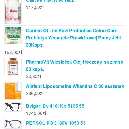
117,00
zł
Garden Of Life Raw Probiotics Colon Care
Probiotyk Wsparcie Prawidłowej Pracy Jelit
30Kaps.
192,00
zł
PharmoVit Wiesiołek Olej tłoczony na zimno
60 kaps.
20,80
zł
Altrient Liposomalna Witamina C 30 saszetek
236,00
zł
Bvlgari Bv 4161Kb 5195 55
1745,00
zł
PERSOL PO 3189V 1053 53