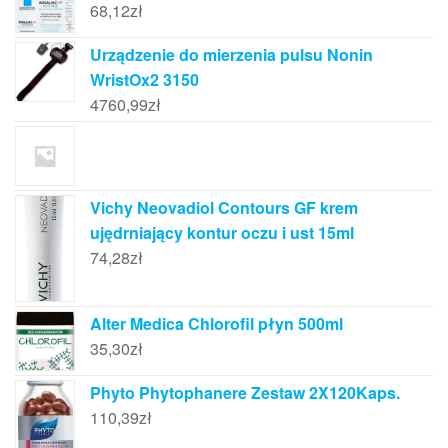
68,12
zł
Urządzenie do mierzenia pulsu Nonin
WristOx2 3150
4760,99
zł
Vichy Neovadiol Contours GF krem
ujędrniający kontur oczu i ust 15ml
74,28
zł
Alter Medica Chlorofil płyn 500ml
35,30
zł
Phyto Phytophanere Zestaw 2X120Kaps.
110,39
zł