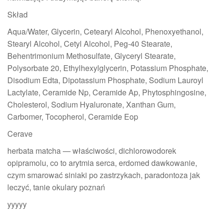
Skład
Aqua/Water, Glycerin, Cetearyl Alcohol, Phenoxyethanol,
Stearyl Alcohol, Cetyl Alcohol, Peg-40 Stearate,
Behentrimonium Methosulfate, Glyceryl Stearate,
Polysorbate 20, Ethylhexylglycerin, Potassium Phosphate,
Disodium Edta, Dipotassium Phosphate, Sodium Lauroyl
Lactylate, Ceramide Np, Ceramide Ap, Phytosphingosine,
Cholesterol, Sodium Hyaluronate, Xanthan Gum,
Carbomer, Tocopherol, Ceramide Eop
Cerave
herbata matcha — właściwości, dichlorowodorek
opipramolu, co to arytmia serca, erdomed dawkowanie,
czym smarować siniaki po zastrzykach, paradontoza jak
leczyć, tanie okulary poznań
yyyyy