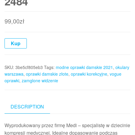
2484
99,00
zł
Kup
SKU:
3be5cf805eb3
Tags:
modne oprawki damskie 2021
,
okulary
warszawa
,
oprawki damskie złote
,
oprawki korekcyjne
,
vogue
oprawki
,
zamglone widzenie
DESCRIPTION
Wyprodukowany przez firmę Medi – specjalistę w dziecinie
kompresji medycznej. Idealne dopasowanie podczas