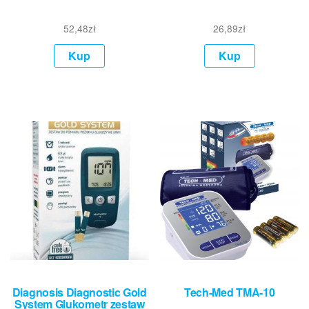
52,48
zł
26,89
zł
Kup
Kup
Diagnosis Diagnostic Gold
Tech-Med TMA-10
System Glukometr zestaw