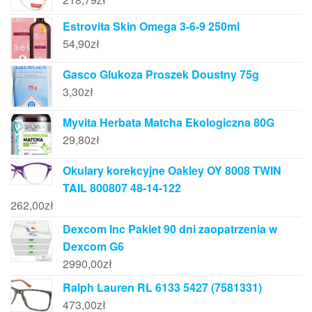
Estrovita Skin Omega 3-6-9 250ml
54,90
zł
Gasco Glukoza Proszek Doustny 75g
3,30
zł
Myvita Herbata Matcha Ekologiczna 80G
29,80
zł
Okulary korekcyjne Oakley OY 8008 TWIN
TAIL 800807 48-14-122
262,00
zł
Dexcom Inc Pakiet 90 dni zaopatrzenia w
Dexcom G6
2990,00
zł
Ralph Lauren RL 6133 5427 (7581331)
473,00
zł