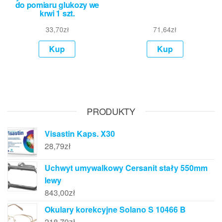
do pomiaru glukozy we
krwi 1 szt.
33,70
zł
71,64
zł
Kup
Kup
PRODUKTY
Visastin Kaps. X30
28,79
zł
Uchwyt umywalkowy Cersanit stały 550mm
lewy
843,00
zł
Okulary korekcyjne Solano S 10466 B
218,79
zł