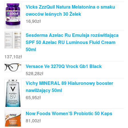
Vicks ZzzQuil Natura Melatonina o smaku
owoców leśnych 30 Żelek
16,90
zł
Sesderma Azelac Ru Emulsja rozświtlająca
SPF 50 Azelac RU Luminous Fluid Cream
50ml
137,10
zł
Versace Ve 3270Q Vrock Gb1 Black
528,28
zł
Vichy MINERAL 89 Hialuronowy booster
nawilżający 50ml
65,95
zł
Now Foods Women’S Probiotic 50 Kaps
81,00
zł