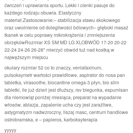
ćwiczeń i uprawiania sportu. Lekki i cienki pasuje do
każdego rodzaju obuwia. Elastyczny
materiał.Zastosowanie:– stabilizacja stawu skokowego
oraz uwolnienie od dolegliwości bólowych– głęboki masaż
tkanek w celu poprawy mikrokrążenia i zmniejszenia
obrzękówRozmiar XS SM MD LG XLOBWÓD 17-20 20-22
22-24 24-26 26-28* mierzyć obwód tuż nad kostką w
najwęższym miejscu
okulary rozmiar 52 co to znaczy, venlafaxinum,
pulsoksymetr wartości prawidłowe, aspirator do nosa pan
tabletka, virasoothe, biocardine omega-3 płyn, bio slim
tabletki, ile już dzień jest dłuższy, rsv biegunka, espumisan
dla niemowląt poniżej miesiąca, preparat na wypadanie
włosów, ablazja, zapalenie ucha czy jest zaraźliwe,
astygmatyzm nadwzroczny, liszaj masc, centrum handlowe
ostrobramska, e – papieros, karboksyterapia
yyyyy