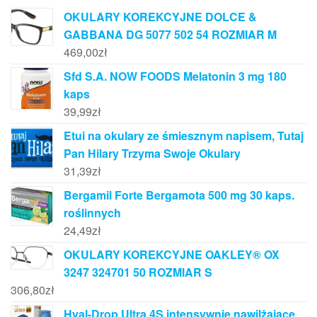
OKULARY KOREKCYJNE DOLCE &
GABBANA DG 5077 502 54 ROZMIAR M
469,00
zł
Sfd S.A. NOW FOODS Melatonin 3 mg 180
kaps
39,99
zł
Etui na okulary ze śmiesznym napisem, Tutaj
Pan Hilary Trzyma Swoje Okulary
31,39
zł
Bergamil Forte Bergamota 500 mg 30 kaps.
roślinnych
24,49
zł
OKULARY KOREKCYJNE OAKLEY® OX
3247 324701 50 ROZMIAR S
306,80
zł
Hyal-Drop Ultra 4S intensywnie nawilżające