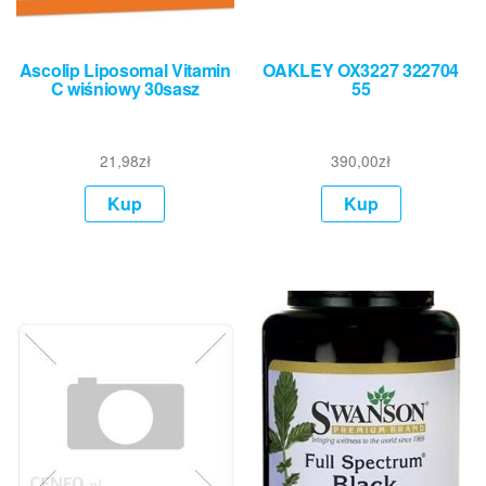
Ascolip Liposomal Vitamin
OAKLEY OX3227 322704
C wiśniowy 30sasz
55
21,98
zł
390,00
zł
Kup
Kup