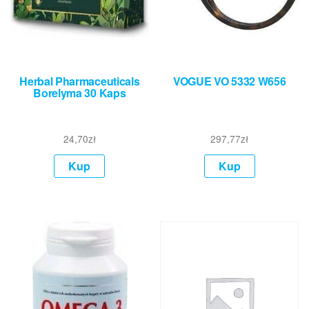
Herbal Pharmaceuticals
VOGUE VO 5332 W656
Borelyma 30 Kaps
24,70
zł
297,77
zł
Kup
Kup