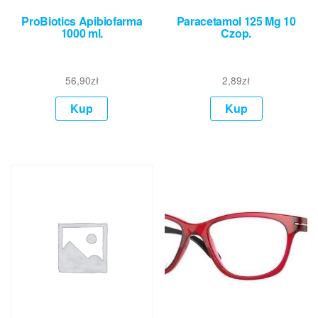
ProBiotics Apibiofarma
Paracetamol 125 Mg 10
1000 ml.
Czop.
56,90
zł
2,89
zł
Kup
Kup