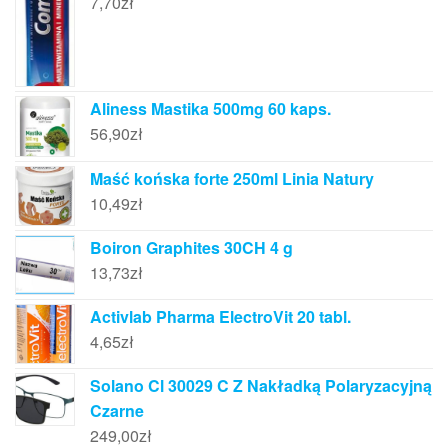
7,70
zł
Aliness Mastika 500mg 60 kaps.
56,90
zł
Maść końska forte 250ml Linia Natury
10,49
zł
Boiron Graphites 30CH 4 g
13,73
zł
Activlab Pharma ElectroVit 20 tabl.
4,65
zł
Solano Cl 30029 C Z Nakładką Polaryzacyjną
Czarne
249,00
zł