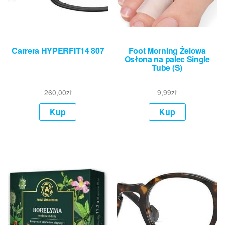
Carrera HYPERFIT14 807
Foot Morning Żelowa
Osłona na palec Single
Tube (S)
260,00
zł
9,99
zł
Kup
Kup