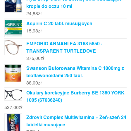
krople do oczu 10 ml
24,88
zł
Aspirin C 20 tabl. musujących
15,98
zł
EMPORIO ARMANI EA 3168 5850 -
TRANSPARENT TURTLEDOVE
375,00
zł
Swanson Buforowana Witamina C 1000mg z
bioflawonoidami 250 tabl.
88,00
zł
Okulary korekcyjne Burberry BE 1360 YORK
1005 (67636240)
537,00
zł
Zdrovit Complex Multiwitamina + Żeń-szeń 24
tabletki musujące