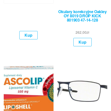
Okulary korekcyjne Oakley
OY 8019 DROP KICK
801903 47-14-128
262,00
zł
Kup
Kup