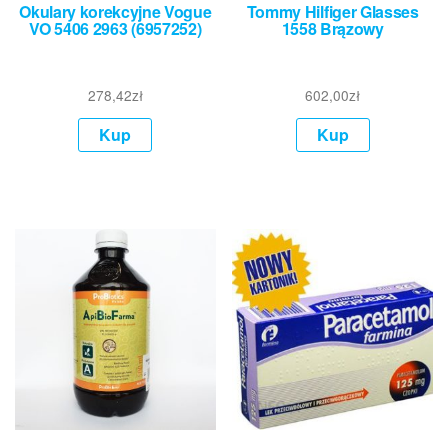
Okulary korekcyjne Vogue
Tommy Hilfiger Glasses
VO 5406 2963 (6957252)
1558 Brązowy
278,42
zł
602,00
zł
Kup
Kup