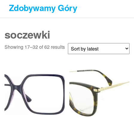
Przejdź
Zdobywamy Góry
do
treści
soczewki
Showing 17–32 of 62 results