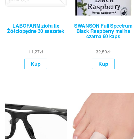
LABOFARM zioła fix
SWANSON Full Spectrum
Żółciopędne 30 saszetek
Black Raspberry malina
czarna 60 kaps
11,27
zł
32,50
zł
Kup
Kup