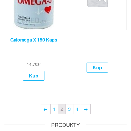
Galomega X 150 Kaps
14,70
zł
Kup
Kup
←
1
2
3
4
→
PRODUKTY