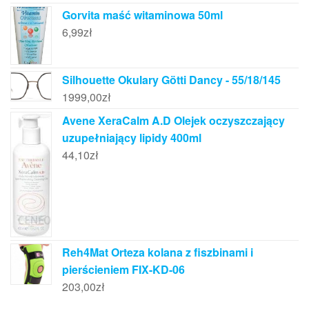
Gorvita maść witaminowa 50ml
6,99
zł
Silhouette Okulary Götti Dancy - 55/18/145
1999,00
zł
Avene XeraCalm A.D Olejek oczyszczający
uzupełniający lipidy 400ml
44,10
zł
Reh4Mat Orteza kolana z fiszbinami i
pierścieniem FIX-KD-06
203,00
zł