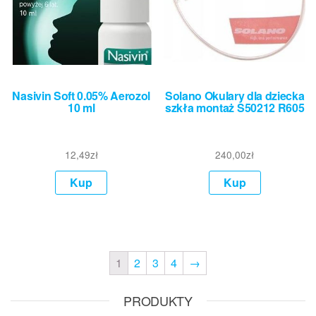
Nasivin Soft 0.05% Aerozol
Solano Okulary dla dziecka
10 ml
szkła montaż S50212 R605
12,49
zł
240,00
zł
Kup
Kup
1
2
3
4
→
PRODUKTY