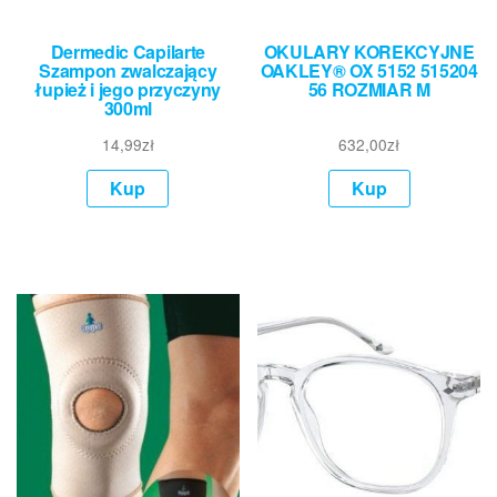
Dermedic Capilarte
OKULARY KOREKCYJNE
Szampon zwalczający
OAKLEY® OX 5152 515204
łupież i jego przyczyny
56 ROZMIAR M
300ml
14,99
zł
632,00
zł
Kup
Kup