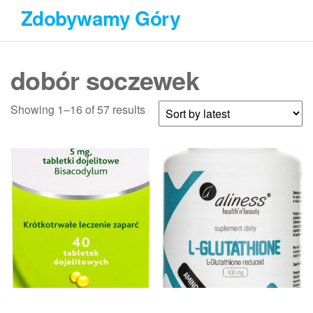
Przejdź
Zdobywamy Góry
do
treści
dobór soczewek
Showing 1–16 of 57 results