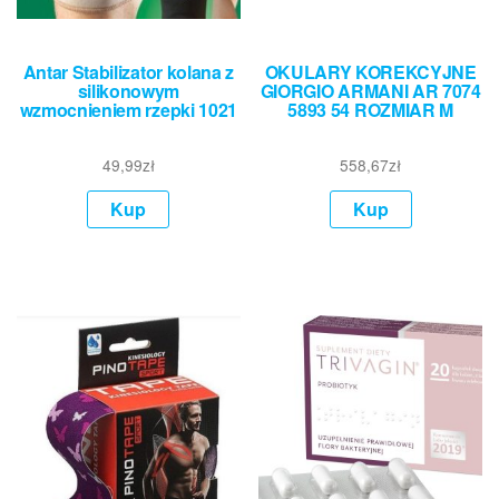
Antar Stabilizator kolana z
OKULARY KOREKCYJNE
silikonowym
GIORGIO ARMANI AR 7074
wzmocnieniem rzepki 1021
5893 54 ROZMIAR M
49,99
zł
558,67
zł
Kup
Kup