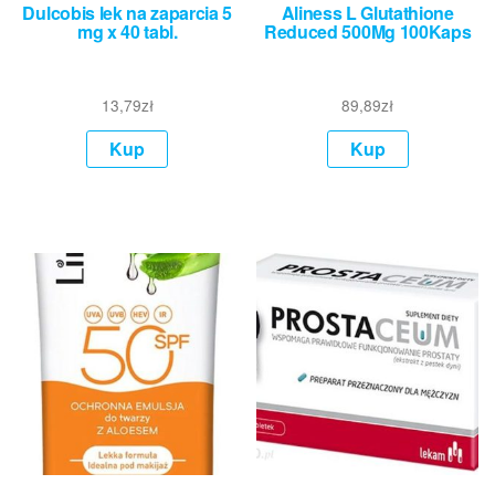
Dulcobis lek na zaparcia 5
Aliness L Glutathione
mg x 40 tabl.
Reduced 500Mg 100Kaps
13,79
zł
89,89
zł
Kup
Kup