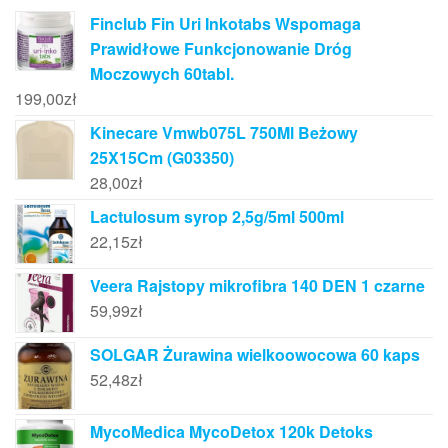
Finclub Fin Uri Inkotabs Wspomaga
Prawidłowe Funkcjonowanie Dróg
Moczowych 60tabl.
199,00
zł
Kinecare Vmwb075L 750Ml Beżowy
25X15Cm (G03350)
28,00
zł
Lactulosum syrop 2,5g/5ml 500ml
22,15
zł
Veera Rajstopy mikrofibra 140 DEN 1 czarne
59,99
zł
SOLGAR Żurawina wielkoowocowa 60 kaps
52,48
zł
MycoMedica MycoDetox 120k Detoks