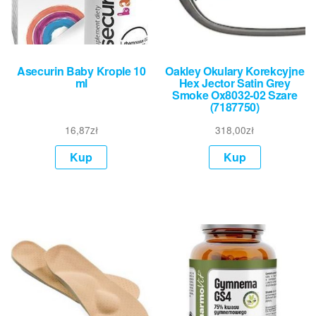
Asecurin Baby Krople 10
Oakley Okulary Korekcyjne
ml
Hex Jector Satin Grey
Smoke Ox8032-02 Szare
(7187750)
16,87
zł
318,00
zł
Kup
Kup