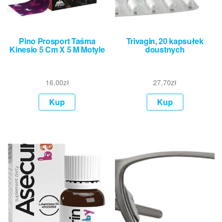
Pino Prosport Taśma
Trivagin, 20 kapsułek
Kinesio 5 Cm X 5 M Motyle
doustnych
16,00
zł
27,70
zł
Kup
Kup