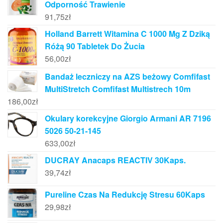
Odporność Trawienie
91,75
zł
Holland Barrett Witamina C 1000 Mg Z Dziką
Różą 90 Tabletek Do Żucia
56,00
zł
Bandaż leczniczy na AZS beżowy Comfifast
MultiStretch Comfifast Multistrech 10m
186,00
zł
Okulary korekcyjne Giorgio Armani AR 7196
5026 50-21-145
633,00
zł
DUCRAY Anacaps REACTIV 30Kaps.
39,74
zł
Pureline Czas Na Redukcję Stresu 60Kaps
29,98
zł