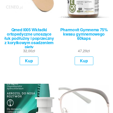
Qmed I005 Wkładki
Pharmovit Gymnema 75%
ortopedyczne unoszące
kwasu gymnemowego
łuk podłużny i poprzeczny
60kaps
z korytkowym osadzeniem
pięty
32,00
zł
47,29
zł
Kup
Kup