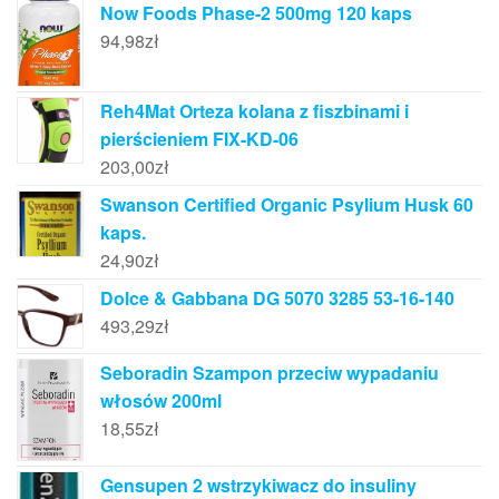
Now Foods Phase-2 500mg 120 kaps
94,98
zł
Reh4Mat Orteza kolana z fiszbinami i
pierścieniem FIX-KD-06
203,00
zł
Swanson Certified Organic Psylium Husk 60
kaps.
24,90
zł
Dolce & Gabbana DG 5070 3285 53-16-140
493,29
zł
Seboradin Szampon przeciw wypadaniu
włosów 200ml
18,55
zł
Gensupen 2 wstrzykiwacz do insuliny