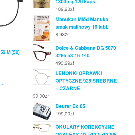
1300mg 120 kaps
189,90
zł
Manukan Miód Manuka
smak malinowy 16 tabl.
8,98
zł
Dolce & Gabbana DG 5070
52 M (50)
3285 53-16-140
493,29
zł
LENONKI OPRAWKI
ł
OPTYCZNE 928 SREBRNE
+ CZARNE
99,00
zł
Beurer Bc 85
199,00
zł
OKULARY KOREKCYJNE
OAKLEY® OX 5132 513208