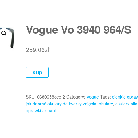
Vogue Vo 3940 964/S
259,06
zł
Kup
SKU:
0680658ceef2
Category:
Vogue
Tags:
cienkie opra
jak dobrać okulary do twarzy zdjęcia
,
okulary
,
okulary pilo
oprawki armani