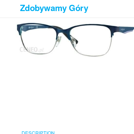
Przejdź
Zdobywamy Góry
do
treści
DESCRIPTION