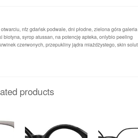
po otwarciu, nfz gdańsk podwale, dni płodne, zielona góra galeri
i biotyna, syrop atussan, na potencję apteka, onlybio peeling
rwinek czerwonych, przepukliny jądra miażdżystego, skin solut
ated products