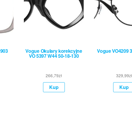
2903
Vogue Okulary korekcyjne
Vogue VO4209 3
VO 5397 W44 50-18-130
266,79
zł
329,99
z
Kup
Kup