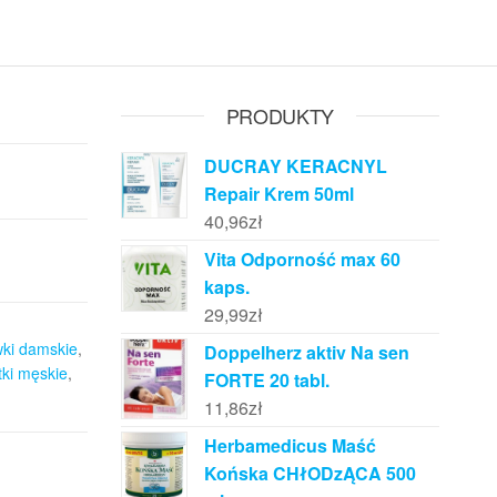
PRODUKTY
DUCRAY KERACNYL
Repair Krem 50ml
40,96
zł
Vita Odporność max 60
kaps.
29,99
zł
wki damskie
,
Doppelherz aktiv Na sen
tki męskie
,
FORTE 20 tabl.
11,86
zł
Herbamedicus Maść
Końska CHłODzĄCA 500