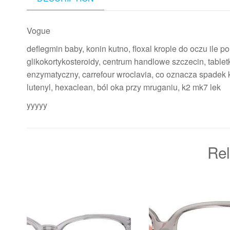
Vogue
deflegmin baby, konin kutno, floxal krople do oczu ile 
glikokortykosteroidy, centrum handlowe szczecin, tabletk
enzymatyczny, carrefour wroclavia, co oznacza spadek k
lutenyl, hexaclean, ból oka przy mruganiu, k2 mk7 lek
yyyyy
Rel