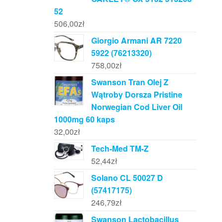
52
506,00
zł
Giorgio Armani AR 7220
5922 (76213320)
758,00
zł
Swanson Tran Olej Z
Wątroby Dorsza Pristine
Norwegian Cod Liver Oil
1000mg 60 kaps
32,00
zł
Tech-Med TM-Z
52,44
zł
Solano CL 50027 D
(57417175)
246,79
zł
Swanson Lactobacillus