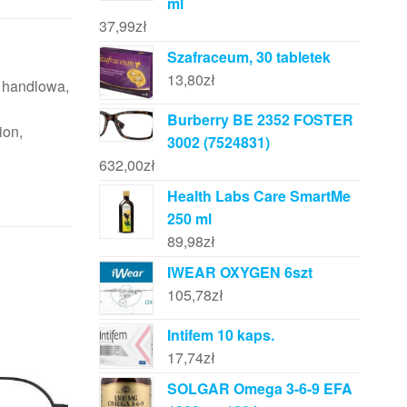
ml
37,99
zł
Szafraceum, 30 tabletek
13,80
zł
a handlowa,
Burberry BE 2352 FOSTER
ion,
3002 (7524831)
632,00
zł
Health Labs Care SmartMe
250 ml
89,98
zł
IWEAR OXYGEN 6szt
105,78
zł
Intifem 10 kaps.
17,74
zł
SOLGAR Omega 3-6-9 EFA