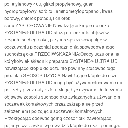
polietylenowy 400, glikol propylenowy, guar
hydropropylowy, sorbitol, aminometylopropanol, kwas
borowy, chlorek potasu, i chlorek
sodu.ZASTOSOWANIE:Nawilżające krople do oczu
SYSTANE® ULTRA UD służą do leczenia objawów
zespołu suchego oka, przynosząc czasową ulgę w
odczuwaniu pieczeniai podrażnienia spowodowanego
suchością oka.PRZECIWSKAZANIA:Osoby uczulone na
którykolwiek składnik preparatu SYSTANE® ULTRA UD
nawilżające krople do oczu nie powinny stosować tego
produktu.SPOSÓB UŻYCIA:Nawilżające krople do oczu
SYSTANE® ULTRA UD mogą być używanestosowanie do
potrzeby przez cały dzień. Mogą być używane do leczenia
objawów zespołu suchego oka związanych z używaniem
soczewek kontaktowych przez zakraplanie przed
założeniem i po zdjęciu soczewek kontaktowych.
Przekręcając oderwać górną cześć fiolki zawierającej
pojedynczą dawkę, wprowadzić krople do oka i pomrugać.