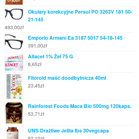
Okulary korekcyjne Persol PO 3263V 181 50-
21-145
493,00
zł
Emporio Armani Ea 3187 5017 54-18-145
391,00
zł
Altacet 1% Żel 75 G
8,65
zł
Fitoroid maść doodbytnicza 40ml
23,45
zł
Rainforest Foods Maca Bio 500mg 120kaps.
53,71
zł
UNS Drażliwe Jelita Ibs 30vegcaps
62,10
zł