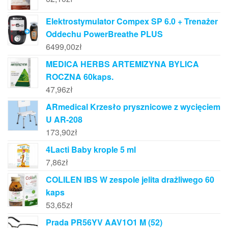
Elektrostymulator Compex SP 6.0 + Trenażer
Oddechu PowerBreathe PLUS
6499,00
zł
MEDICA HERBS ARTEMIZYNA BYLICA
ROCZNA 60kaps.
47,96
zł
ARmedical Krzesło prysznicowe z wycięciem
U AR-208
173,90
zł
4Lacti Baby krople 5 ml
7,86
zł
COLILEN IBS W zespole jelita drażliwego 60
kaps
53,65
zł
Prada PR56YV AAV1O1 M (52)