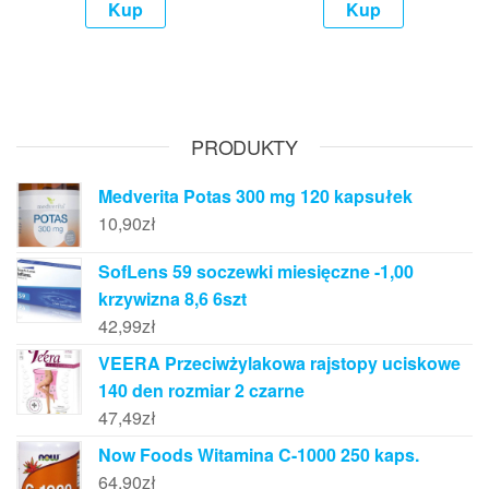
Kup
Kup
PRODUKTY
Medverita Potas 300 mg 120 kapsułek
10,90
zł
SofLens 59 soczewki miesięczne -1,00
krzywizna 8,6 6szt
42,99
zł
VEERA Przeciwżylakowa rajstopy uciskowe
140 den rozmiar 2 czarne
47,49
zł
Now Foods Witamina C-1000 250 kaps.
64,90
zł