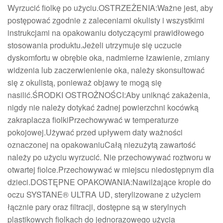
Wyrzucić fiolkę po użyciu.OSTRZEŻENIA:Ważne jest, aby
postępować zgodnie z zaleceniami okulisty i wszystkimi
instrukcjami na opakowaniu dotyczącymi prawidłowego
stosowania produktu.Jeżeli utrzymuje się uczucie
dyskomfortu w obrębie oka, nadmierne łzawienie, zmiany
widzenia lub zaczerwienienie oka, należy skonsultować
się z okulistą, ponieważ objawy te mogą się
nasilić.ŚRODKI OSTROŻNOŚCI:Aby uniknąć zakażenia,
nigdy nie należy dotykać żadnej powierzchni kocówką
zakraplacza fiolkiPrzechowywać w temperaturze
pokojowej.Używać przed upływem daty ważności
oznaczonej na opakowaniuCałą niezużytą zawartość
należy po użyciu wyrzucić. Nie przechowywać roztworu w
otwartej fiolce.Przechowywać w miejscu niedostępnym dla
dzieci.DOSTĘPNE OPAKOWANIA:Nawilżające krople do
oczu SYSTANE® ULTRA UD, sterylizowane z użyciem
łącznie pary oraz filtracji, dostępne są w sterylnych
plastikowych fiolkach do jednorazowego użycia