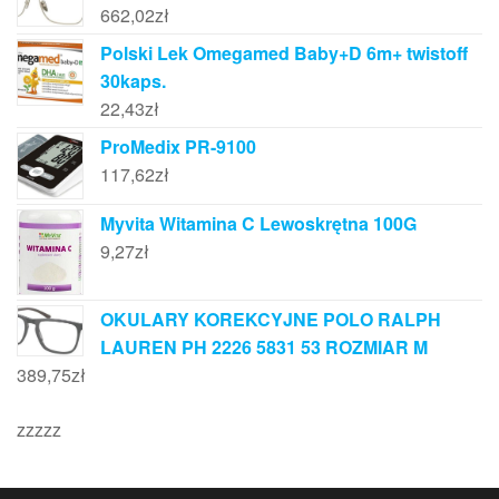
662,02
zł
Polski Lek Omegamed Baby+D 6m+ twistoff
30kaps.
22,43
zł
ProMedix PR-9100
117,62
zł
Myvita Witamina C Lewoskrętna 100G
9,27
zł
OKULARY KOREKCYJNE POLO RALPH
LAUREN PH 2226 5831 53 ROZMIAR M
389,75
zł
zzzzz