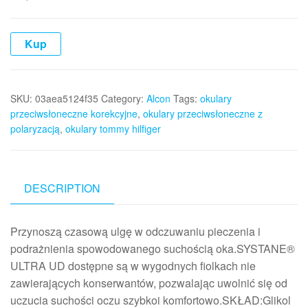
Kup
SKU:
03aea5124f35
Category:
Alcon
Tags:
okulary
przeciwsłoneczne korekcyjne
,
okulary przeciwsłoneczne z
polaryzacją
,
okulary tommy hilfiger
DESCRIPTION
Przynoszą czasową ulgę w odczuwaniu pieczenia i
podrażnienia spowodowanego suchością oka.SYSTANE®
ULTRA UD dostępne są w wygodnych fiolkach nie
zawierających konserwantów, pozwalając uwolnić się od
uczucia suchości oczu szybkoi komfortowo.SKŁAD:Glikol