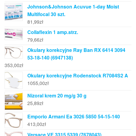
Johnson&Johnson Acuvue 1-day Moist
Multifocal 30 szt.
81,99
zł
Collaflexin 1 amp.strz.
79,66
zł
Okulary korekcyjne Ray Ban RX 6414 3094
53-18-140 (6947138)
353,00
zł
Okulary korekcyjne Rodenstock R7084S2 A
1055,00
zł
Nizoral krem 20 mg/g 30 g
25,89
zł
Emporio Armani Ea 3026 5850 54-15-140
413,00
zł
Versace VE 3315 5339 (7678043)