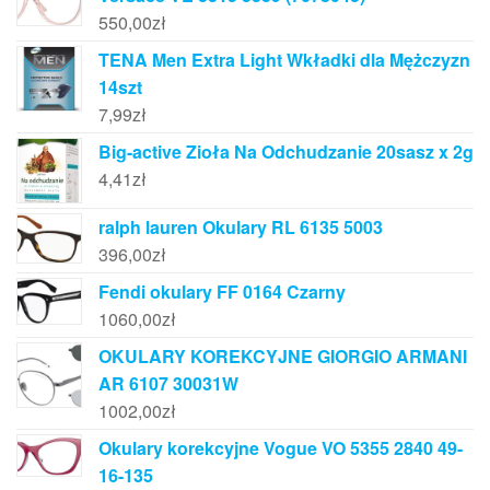
550,00
zł
TENA Men Extra Light Wkładki dla Mężczyzn
14szt
7,99
zł
Big-active Zioła Na Odchudzanie 20sasz x 2g
4,41
zł
ralph lauren Okulary RL 6135 5003
396,00
zł
Fendi okulary FF 0164 Czarny
1060,00
zł
OKULARY KOREKCYJNE GIORGIO ARMANI
AR 6107 30031W
1002,00
zł
Okulary korekcyjne Vogue VO 5355 2840 49-
16-135