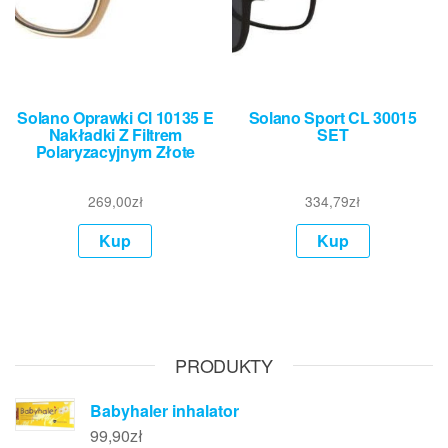
Solano Oprawki Cl 10135 E
Solano Sport CL 30015
Nakładki Z Filtrem
SET
Polaryzacyjnym Złote
269,00
zł
334,79
zł
Kup
Kup
PRODUKTY
Babyhaler inhalator
99,90
zł