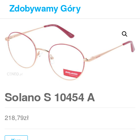
Przejdź
Zdobywamy Góry
do
treści
Solano S 10454 A
218,79
zł