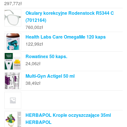
297,77
zł
Okulary korekcyjne Rodenstock R5344 C
(7012164)
760,00
zł
Health Labs Care OmegaMe 120 kaps
122,99
zł
Rowatinex 50 kaps.
24,06
zł
Multi-Gyn Actigel 50 ml
38,49
zł
HERBAPOL Krople oczyszczające 35ml
HERBAPOL