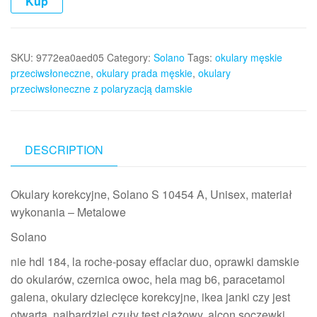
Kup
SKU:
9772ea0aed05
Category:
Solano
Tags:
okulary męskie
przeciwsłoneczne
,
okulary prada męskie
,
okulary
przeciwsłoneczne z polaryzacją damskie
DESCRIPTION
Okulary korekcyjne, Solano S 10454 A, Unisex, materiał
wykonania – Metalowe
Solano
nie hdl 184, la roche-posay effaclar duo, oprawki damskie
do okularów, czernica owoc, hela mag b6, paracetamol
galena, okulary dziecięce korekcyjne, ikea janki czy jest
otwarta, najbardziej czuły test ciążowy, alcon soczewki,