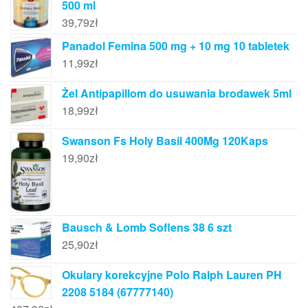
500 ml
39,79
zł
Panadol Femina 500 mg + 10 mg 10 tabletek
11,99
zł
Żel Antipapillom do usuwania brodawek 5ml
18,99
zł
Swanson Fs Holy Basil 400Mg 120Kaps
19,90
zł
Bausch & Lomb Soflens 38 6 szt
25,90
zł
Okulary korekcyjne Polo Ralph Lauren PH
2208 5184 (67777140)