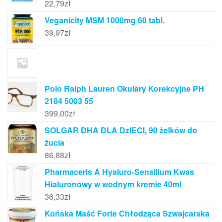
22,79
zł
Veganicity MSM 1000mg 60 tabl.
39,97
zł
Polo Ralph Lauren Okulary Korekcyjne PH
2184 5003 55
399,00
zł
SOLGAR DHA DLA DzIECI, 90 żelków do
żucia
86,88
zł
Pharmaceris A Hyaluro-Sensilium Kwas
Hialuronowy w wodnym kremie 40ml
36,33
zł
Końska Maść Forte Chłodząca Szwajcarska