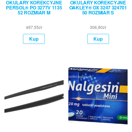
OKULARY KOREKCYJNE
OKULARY KOREKCYJNE
PERSOL® PO 3277V 1135
OAKLEY® OX 3247 324701
52 ROZMIAR M
50 ROZMIAR S
497,55
zł
306,80
zł
Kup
Kup