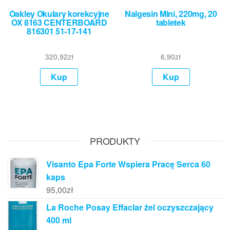
Oakley Okulary korekcyjne
Nalgesin Mini, 220mg, 20
OX 8163 CENTERBOARD
tabletek
816301 51-17-141
320,92
zł
6,90
zł
Kup
Kup
PRODUKTY
Visanto Epa Forte Wspiera Pracę Serca 60
kaps
95,00
zł
La Roche Posay Effaclar żel oczyszczający
400 ml