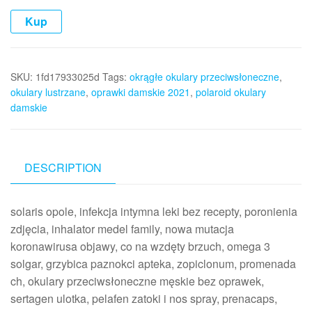
Kup
SKU:
1fd17933025d
Tags:
okrągłe okulary przeciwsłoneczne
,
okulary lustrzane
,
oprawki damskie 2021
,
polaroid okulary
damskie
DESCRIPTION
solaris opole, infekcja intymna leki bez recepty, poronienia
zdjęcia, inhalator medel family, nowa mutacja
koronawirusa objawy, co na wzdęty brzuch, omega 3
solgar, grzybica paznokci apteka, zopiclonum, promenada
ch, okulary przeciwsłoneczne męskie bez oprawek,
sertagen ulotka, pelafen zatoki i nos spray, prenacaps,