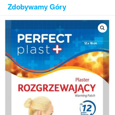
Przejdź
Zdobywamy Góry
do
treści