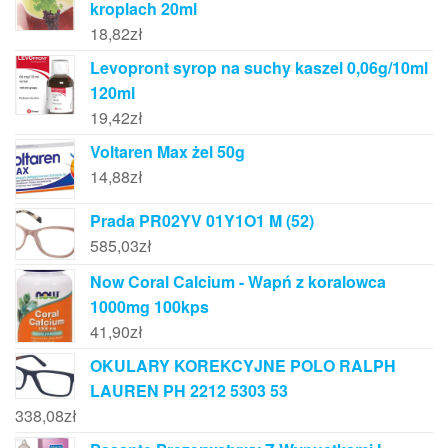
kroplach 20ml
18,82
zł
Levopront syrop na suchy kaszel 0,06g/10ml
120ml
19,42
zł
Voltaren Max żel 50g
14,88
zł
Prada PR02YV 01Y1O1 M (52)
585,03
zł
Now Coral Calcium - Wapń z koralowca
1000mg 100kps
41,90
zł
OKULARY KOREKCYJNE POLO RALPH
LAUREN PH 2212 5303 53
338,08
zł