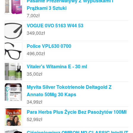
Pasante Prezerwatywy Z Wypustkami I
Prążkami 3 Sztuki
7,00
zł
VOGUE 0VO 5163 W44 53
349,00
zł
Police VPL630 0700
496,00
zł
Vitaler's Witamina E - 30 ml
35,00
zł
Myvita Silver Tokotrienole Deltagold Z
Annato 50Mg 30 Kaps
34,99
zł
Para Herbs Plus Życie Bez Pasożytów 100Ml
52,99
zł
Ciśnieniomierz OMRON M2 CLASSIC Intelli IT