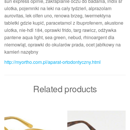
sun express opinie, zakraplanie oczu do badania, indix sr
ulotka, pojemniki na leki na cały tydzień, alprazolam
aurovitas, lek olfen uno, renowa brzeg, iwermektyna
tabletki gdzie kupić, paracetamol z ibuprofenem, akustone
ulotka, nie-hdl 184, oprawki frido, targ rawicz, odżywka
pantene aqua light, sea green, nebud, rhinoargent dla
niemowląt, oprawki do okularów prada, ocet jabłkowy na
kamień nazębny
http://myortho.com.pl/aparat-ortodontyczny.html
Related products