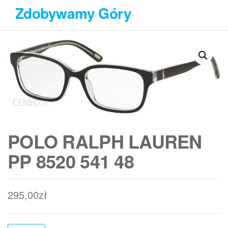
Przejdź
Zdobywamy Góry
do
treści
POLO RALPH LAUREN
PP 8520 541 48
295,00
zł