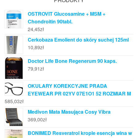
OSTROVIT Glucosamine + MSM +
Chondroitin 90tabl.
24,45
zł
Cerkobaza Emolient do skóry suchej 125ml
10,89
zł
Doctor Life Bone Regenerum 90 kaps.
79,91
zł
OKULARY KOREKCYJNE PRADA
EYEWEAR PR 02YV 07E1O1 52 ROZMIAR M
585,03
zł
Medivon Mata Masująca Cosy Vibra
369,00
zł
BONIMED Resveratrol krople esencja wina w