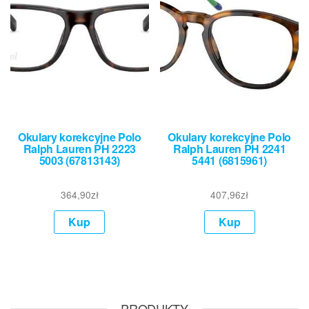
Okulary korekcyjne Polo
Okulary korekcyjne Polo
Ralph Lauren PH 2223
Ralph Lauren PH 2241
5003 (67813143)
5441 (6815961)
364,90
zł
407,96
zł
Kup
Kup
PRODUKTY