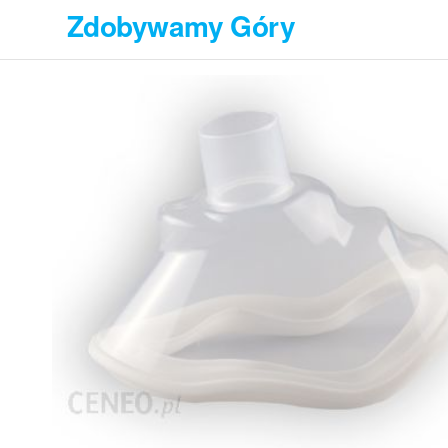
Przejdź
Zdobywamy Góry
do
treści