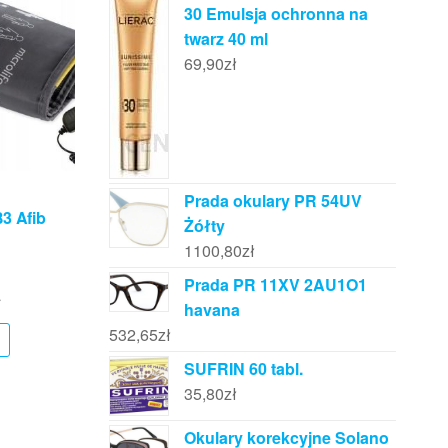
30 Emulsja ochronna na
twarz 40 ml
69,90
zł
Prada okulary PR 54UV
B3 Afib
Żółty
1100,80
zł
Prada PR 11XV 2AU1O1
ł
havana
532,65
zł
SUFRIN 60 tabl.
35,80
zł
Okulary korekcyjne Solano