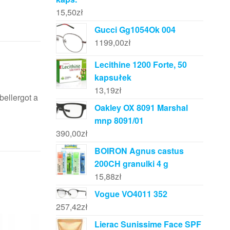
15,50
zł
Gucci Gg1054Ok 004
1199,00
zł
Lecithine 1200 Forte, 50
kapsułek
13,19
zł
bellergot a
Oakley OX 8091 Marshal
mnp 8091/01
390,00
zł
BOIRON Agnus castus
200CH granulki 4 g
15,88
zł
Vogue VO4011 352
257,42
zł
Lierac Sunissime Face SPF