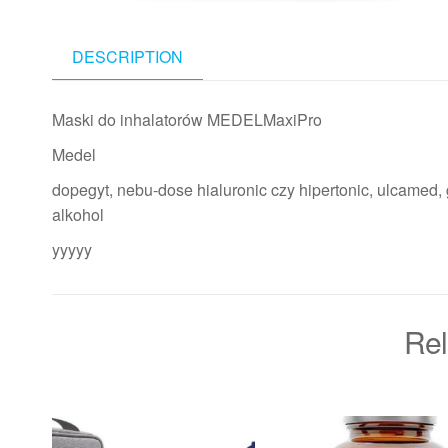
DESCRIPTION
Maski do inhalatorów MEDELMaxiPro
Medel
dopegyt, nebu-dose hialuronic czy hipertonic, ulcamed, g
alkohol
yyyyy
Rel