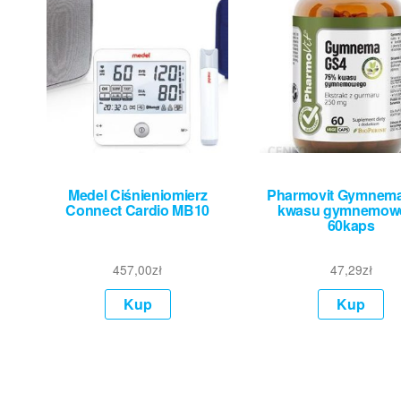
Medel Ciśnieniomierz
Pharmovit Gymnem
Connect Cardio MB10
kwasu gymnemow
60kaps
457,00
zł
47,29
zł
Kup
Kup