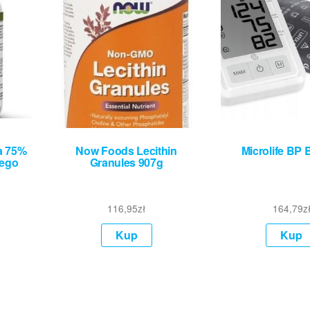
a 75%
Now Foods Lecithin
Microlife BP 
ego
Granules 907g
116,95
zł
164,79
z
Kup
Kup