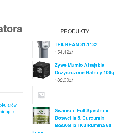
atora
PRODUKTY
TFA BEAM 31.1132
154,42
zł
Żywe Mumio Ałtajskie
Oczyszczone Natruly 100g
182,90
zł
 okularów
,
Swanson Full Spectrum
ir optix
Boswellia & Curcumin
Boswellia I Kurkumina 60
kaps.