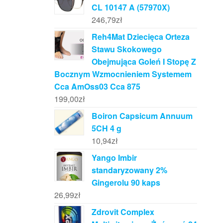
CL 10147 A (57970X)
246,79
zł
Reh4Mat Dziecięca Orteza
Stawu Skokowego
Obejmująca Goleń I Stopę Z
Bocznym Wzmocnieniem Systemem
Cca AmOss03 Cca 875
199,00
zł
Boiron Capsicum Annuum
5CH 4 g
10,94
zł
Yango Imbir
standaryzowany 2%
Gingerolu 90 kaps
26,99
zł
Zdrovit Complex