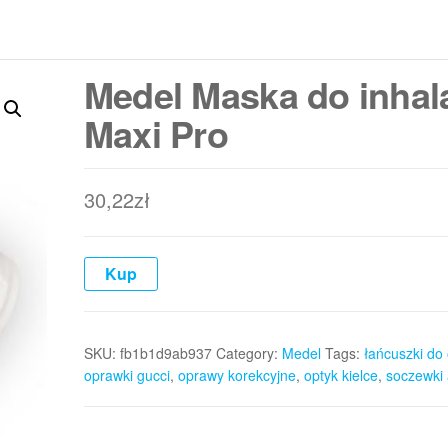
Medel Maska do inhal
Maxi Pro
30,22
zł
Kup
SKU:
fb1b1d9ab937
Category:
Medel
Tags:
łańcuszki do
oprawki gucci
,
oprawy korekcyjne
,
optyk kielce
,
soczewki a