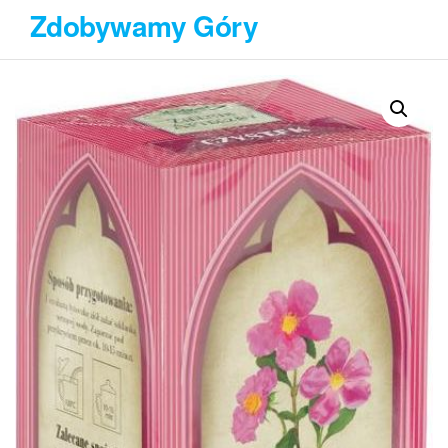
Przejdź
Zdobywamy Góry
do
treści