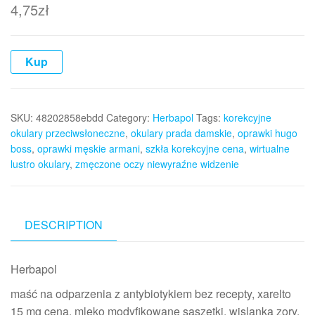
4,75
zł
Kup
SKU:
48202858ebdd
Category:
Herbapol
Tags:
korekcyjne
okulary przeciwsłoneczne
,
okulary prada damskie
,
oprawki hugo
boss
,
oprawki męskie armani
,
szkła korekcyjne cena
,
wirtualne
lustro okulary
,
zmęczone oczy niewyraźne widzenie
DESCRIPTION
Herbapol
maść na odparzenia z antybiotykiem bez recepty, xarelto
15 mg cena, mleko modyfikowane saszetki, wislanka zory,