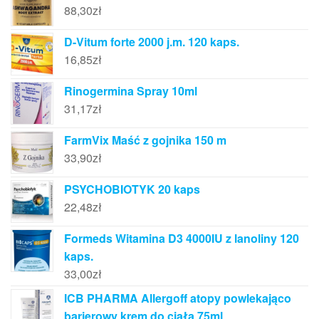
88,30
zł
D-Vitum forte 2000 j.m. 120 kaps.
16,85
zł
Rinogermina Spray 10ml
31,17
zł
FarmVix Maść z gojnika 150 m
33,90
zł
PSYCHOBIOTYK 20 kaps
22,48
zł
Formeds Witamina D3 4000IU z lanoliny 120
kaps.
33,00
zł
ICB PHARMA Allergoff atopy powlekająco
barierowy krem do ciała 75ml