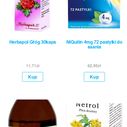
Herbapol Głóg 30kaps
NiQuitin 4mg 72 pastylki do
ssania
11,71
zł
62,95
zł
Kup
Kup