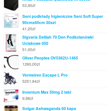
53,90
zł
Seni podkłady higieniczne Seni Soft Super
90cmx60cm 30szt
41,20
zł
Sigvaris Delilah 70 Den Podkolanówki
Uciskowe 050
51,00
zł
Oliver Peoples OV5362U-1465
1280,00
zł
Vermeiren Escape L Pro
5251,84
zł
Inventum Max 50mg 2 tabl
9,98
zł
Solgar Ashwaganda 60 kaps