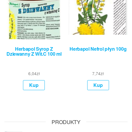
Herbapol Syrop Z
Herbapol Nefrol płyn 100g
Dziewanny Z Wit.C 100 ml
6,04
zł
7,74
zł
Kup
Kup
PRODUKTY