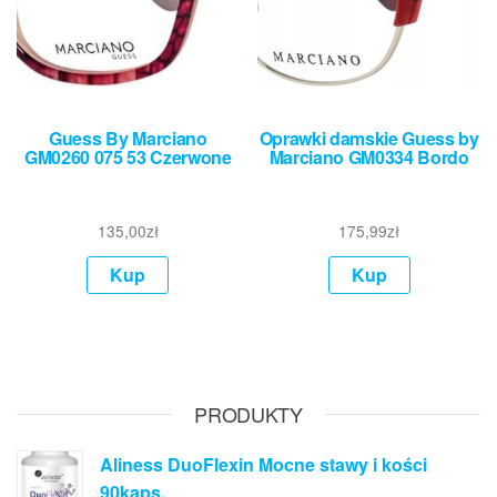
Guess By Marciano
Oprawki damskie Guess by
GM0260 075 53 Czerwone
Marciano GM0334 Bordo
135,00
zł
175,99
zł
Kup
Kup
PRODUKTY
Aliness DuoFlexin Mocne stawy i kości
90kaps.