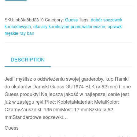
SKU:
bb3fa8bd2310
Category:
Guess
Tags:
dobór soczewek
kontaktowych
,
okulary korekcyjne przeciwsłoneczne
,
oprawki
męskie ray ban
DESCRIPTION
Jeśli myślisz o odświeżeniu swojej garderoby, kup Ramki
do okularów Damski Guess GU1674-BLK (ø 52 mm) i inne
Guess produkty! Najlepsza jakość w najlepszej cenie jest
już w zasięgu ręki!Płeć: KobietaMateriał: MetalKolor:
CzarnyZauszniki: 135 mmMost: 17 mmSzkło: ø 52
mmStandardowe soczewki…
Guess