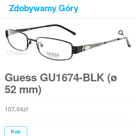
Przejdź
Zdobywamy Góry
do
treści
Guess GU1674-BLK (ø
52 mm)
107,04
zł
Kup