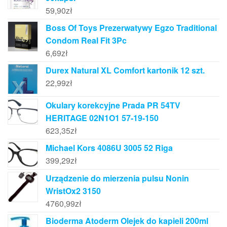
59,90
zł
Boss Of Toys Prezerwatywy Egzo Traditional
Condom Real Fit 3Pc
6,69
zł
Durex Natural XL Comfort kartonik 12 szt.
22,99
zł
Okulary korekcyjne Prada PR 54TV
HERITAGE 02N1O1 57-19-150
623,35
zł
Michael Kors 4086U 3005 52 Riga
399,29
zł
Urządzenie do mierzenia pulsu Nonin
WristOx2 3150
4760,99
zł
Bioderma Atoderm Olejek do kapieli 200ml