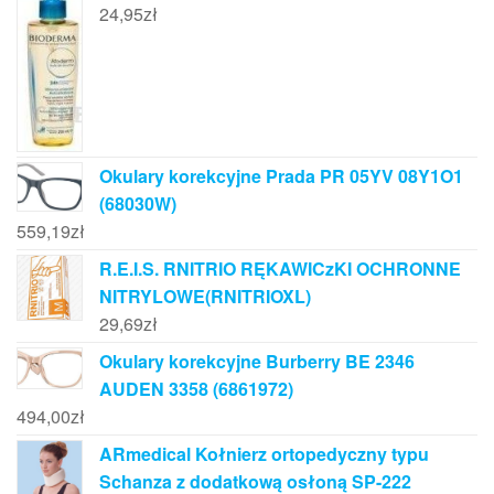
24,95
zł
Okulary korekcyjne Prada PR 05YV 08Y1O1
(68030W)
559,19
zł
R.E.I.S. RNITRIO RĘKAWICzKI OCHRONNE
NITRYLOWE(RNITRIOXL)
29,69
zł
Okulary korekcyjne Burberry BE 2346
AUDEN 3358 (6861972)
494,00
zł
ARmedical Kołnierz ortopedyczny typu
Schanza z dodatkową osłoną SP-222