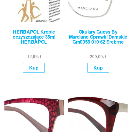
HERBAPOL Krople
Okulary Guess By
oczyszczające 35ml
Marciano Oprawki Damskie
HERBAPOL
Gm0358 010 62 Srebrne
12,99
zł
200,00
zł
Kup
Kup