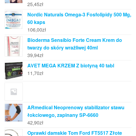
25,45
zł
Nordic Naturals Omega-3 Fosfolipidy 500 Mg,
60 kaps
106,00
zł
Bioderma Sensibio Forte Cream Krem do
twarzy do skóry wrażliwej 40ml
39,94
zł
AVET MEGA KRZEM Z biotyną 40 tabl
11,70
zł
ARmedical Neoprenowy stabilizator stawu
łokciowego, zapinany SP-6660
42,90
zł
Oprawki damskie Tom Ford FT5517 Złote