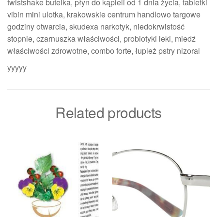
twistshake butelka, płyn do kąpieli od 1 dnia życia, tabletki
vibin mini ulotka, krakowskie centrum handlowo targowe
godziny otwarcia, skudexa narkotyk, niedokrwistość
stopnie, czarnuszka właściwości, probiotyki leki, miedź
właściwości zdrowotne, combo forte, łupież pstry nizoral
yyyyy
Related products