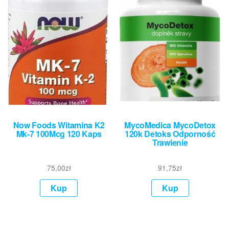
Now Foods Witamina K2
MycoMedica MycoDetox
Mk-7 100Mcg 120 Kaps
120k Detoks Odporność
Trawienie
75,00
zł
91,75
zł
Kup
Kup