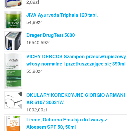
2,89
zł
JIVA Ayurveda Triphala 120 tabl.
54,89
zł
Drager DrugTest 5000
15540,59
zł
VICHY DERCOS Szampon przeciwłupieżowy
włosy normalne i przetłuszczające się 390ml
53,90
zł
OKULARY KOREKCYJNE GIORGIO ARMANI
AR 6107 30031W
1002,00
zł
Lirene, Ochrona Emulsja do twarzy z
Aloesem SPF 50, 50ml