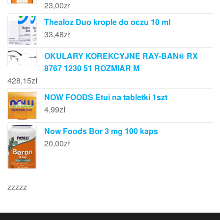
23,00
zł
Thealoz Duo krople do oczu 10 ml
33,48
zł
OKULARY KOREKCYJNE RAY-BAN® RX
8767 1230 51 ROZMIAR M
428,15
zł
NOW FOODS Etui na tabletki 1szt
4,99
zł
Now Foods Bor 3 mg 100 kaps
20,00
zł
zzzzz