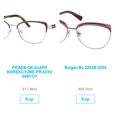
PRADA OKULARY
Bvlgari Bv 2233B 2054
KOREKCYJNE PR 63XV
09B1O1
617,86
zł
809,00
zł
Kup
Kup