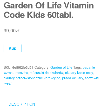
Garden Of Life Vitamin
Code Kids 60tabl.
99,00
zł
Kup
SKU:
6e89f2fe3d51
Category:
Garden of Life
Tags:
badanie
wzroku rzeszów
,
łańcuszki do okularów
,
okulary kocie oczy
,
okulary przeciwsłoneczne korekcyjne
,
prada okulary
,
soczewki
iwear
DESCRIPTION