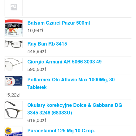
Balsam Czarci Pazur 500ml
10,94
zł
Ray Ban Rb 8415
448,99
zł
Giorgio Armani AR 5066 3003 49
590,50
zł
Polfarmex Otc Aflavic Max 1000Mg, 30
Tabletek
15,22
zł
Okulary korekcyjne Dolce & Gabbana DG
3345 3246 (68383U)
618,00
zł
Paracetamol 125 Mg 10 Czop.