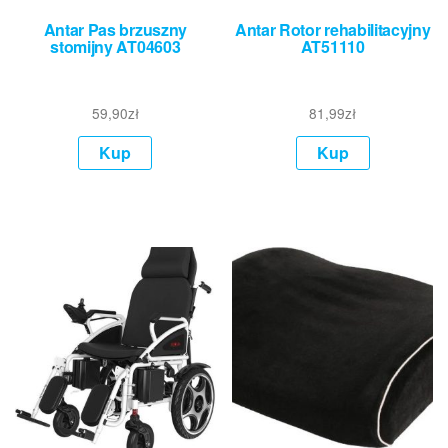
Antar Pas brzuszny
Antar Rotor rehabilitacyjny
stomijny AT04603
AT51110
59,90
zł
81,99
zł
Kup
Kup