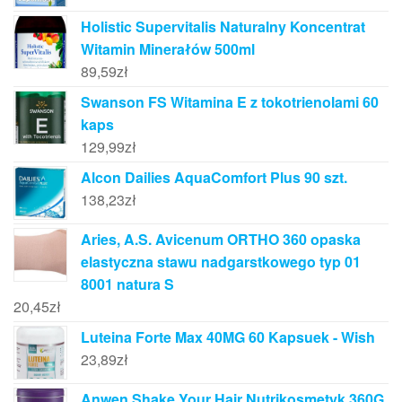
Holistic Supervitalis Naturalny Koncentrat
Witamin Minerałów 500ml
89,59
zł
Swanson FS Witamina E z tokotrienolami 60
kaps
129,99
zł
Alcon Dailies AquaComfort Plus 90 szt.
138,23
zł
Aries, A.S. Avicenum ORTHO 360 opaska
elastyczna stawu nadgarstkowego typ 01
8001 natura S
20,45
zł
Luteina Forte Max 40MG 60 Kapsuek - Wish
23,89
zł
Anwen Shake Your Hair Nutrikosmetyk 360G