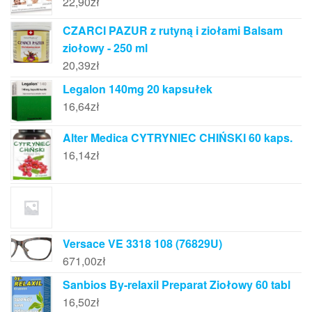
22,90
zł
CZARCI PAZUR z rutyną i ziołami Balsam
ziołowy - 250 ml
20,39
zł
Legalon 140mg 20 kapsułek
16,64
zł
Alter Medica CYTRYNIEC CHIŃSKI 60 kaps.
16,14
zł
Versace VE 3318 108 (76829U)
671,00
zł
Sanbios By-relaxil Preparat Ziołowy 60 tabl
16,50
zł