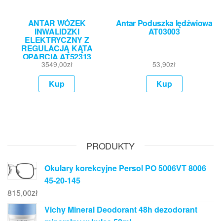
ANTAR WÓZEK
Antar Poduszka lędźwiowa
INWALIDZKI
AT03003
ELEKTRYCZNY Z
REGULACJĄ KĄTA
OPARCIA AT52313
3549,00
zł
53,90
zł
Kup
Kup
PRODUKTY
Okulary korekcyjne Persol PO 5006VT 8006
45-20-145
815,00
zł
Vichy Mineral Deodorant 48h dezodorant