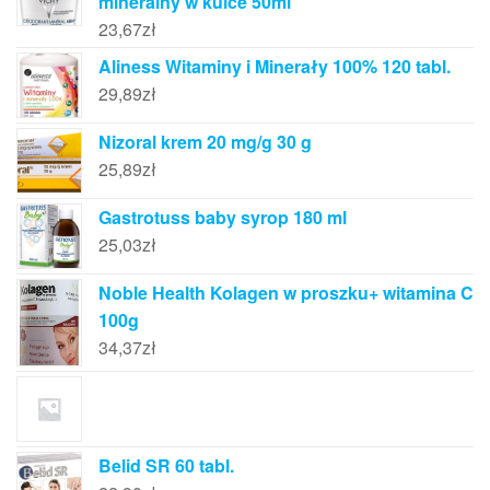
mineralny w kulce 50ml
23,67
zł
Aliness Witaminy i Minerały 100% 120 tabl.
29,89
zł
Nizoral krem 20 mg/g 30 g
25,89
zł
Gastrotuss baby syrop 180 ml
25,03
zł
Noble Health Kolagen w proszku+ witamina C
100g
34,37
zł
Belid SR 60 tabl.