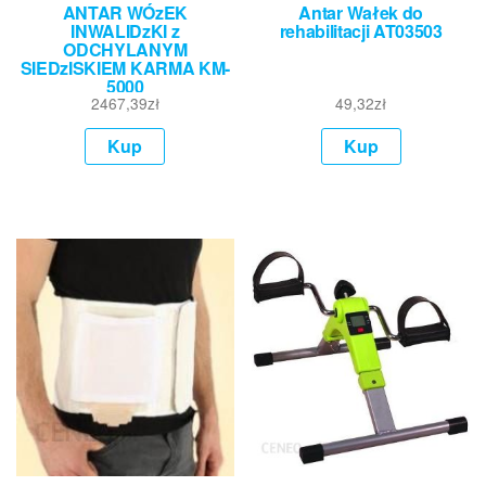
ANTAR WÓzEK
Antar Wałek do
INWALIDzKI z
rehabilitacji AT03503
ODCHYLANYM
SIEDzISKIEM KARMA KM-
5000
2467,39
zł
49,32
zł
Kup
Kup